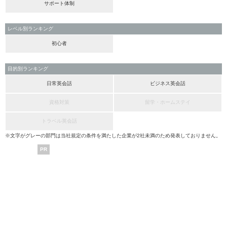
サポート体制
レベル別ランキング
初心者
目的別ランキング
日常英会話
ビジネス英会話
資格対策
留学・ホームステイ
トラベル英会話
※文字がグレーの部門は当社規定の条件を満たした企業が2社未満のため発表しておりません。
PR