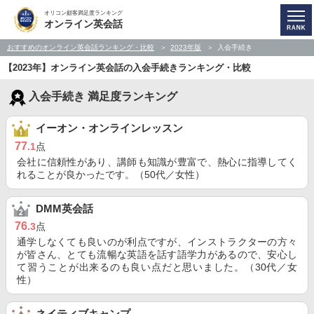
オリコン顧客満足度ランキング
オンライン英会話
おすすめのオンライン英会話ランキング・比較
2023年版
入会手続き
【2023年】オンライン英会話の入会手続きランキング・比較
入会手続き 満足度ランキング
イーオン・オンラインレッスン
77
.1
点
会社に信頼性があり、講師も知識が豊富で、熱心に指導してく
れることが良かったです。（50代／女性）
DMM英会話
76
.3
点
通学しなくても良いのが利点ですが、インストラクターの方々
が皆さん、とても流暢な英語を話す語学力があるので、安心し
て習うことが出来るのも良い点だと思いました。（30代／女
性）
ネイティブキャンプ