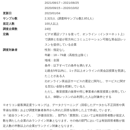
2021/08/17～2021/08/25
2020/09/15～2020/10/02
更新日
2023/01/04
サンプル数
2,323人（調査時サンプル数2,851人）
規定人数
100人以上
調査企業数
24社
定義
ビデオ通話ソフトを使って、オンライン（インターネット上）
で講師と生徒が双方向にコミュニケーション可能な英会話レッ
スンを提供している企業
調査対象者
性別：指定なし
年齢：18～79歳（高校生は除く）
地域：全国
条件：以下すべての条件を満たす人
1)過去5年以内に、1ヶ月以上オンラインの英会話授業を受講し
たことがある人
2)オンライン英会話サービスの選定に関与し、サービスに関す
る支払い金額を把握している人
ただし、教室授業の振替や同じ事業者の教室授業と併用してい
る人、体験レッスンのみ利用した人は対象外とする
※オリコン顧客満足度ランキングは、データクリーニング（回収したデータから不正回答や異
常値を排除）および調査対象者条件から外れた回答を除外した上で作成しています。
※「総合ランキング」、「評価項目別」、部門の「業態別」においては有効回答者数が規定人
数を満たした企業のみランクイン対象となります。その他の部門においては有効回答者数が規
定人数の半数以上の企業がランクイン対象となります。