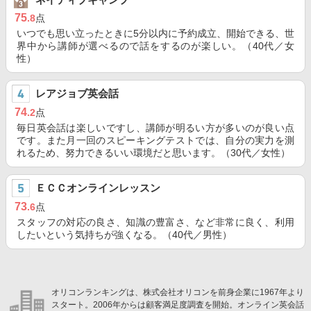
75
.8
点
いつでも思い立ったときに5分以内に予約成立、開始できる、世
界中から講師が選べるので話をするのが楽しい。（40代／女
性）
レアジョブ英会話
74
.2
点
毎日英会話は楽しいですし、講師が明るい方が多いのが良い点
です。また月一回のスピーキングテストでは、自分の実力を測
れるため、努力できるいい環境だと思います。（30代／女性）
ＥＣＣオンラインレッスン
73
.6
点
スタッフの対応の良さ、知識の豊富さ、など非常に良く、利用
したいという気持ちが強くなる。（40代／男性）
オリコンランキングは、株式会社オリコンを前身企業に1967年より
スタート。2006年からは顧客満足度調査を開始。オンライン英会話