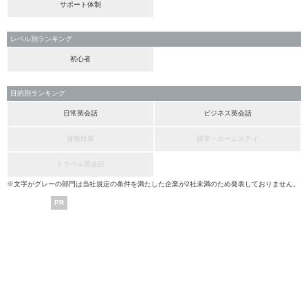
サポート体制
レベル別ランキング
初心者
目的別ランキング
日常英会話
ビジネス英会話
資格対策
留学・ホームステイ
トラベル英会話
※文字がグレーの部門は当社規定の条件を満たした企業が2社未満のため発表しておりません。
PR