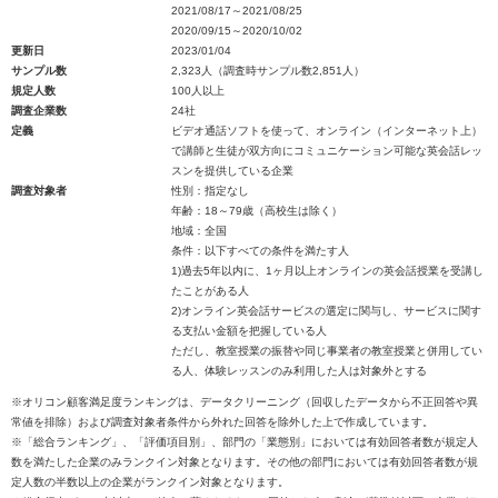
2021/08/17～2021/08/25
2020/09/15～2020/10/02
更新日
2023/01/04
サンプル数
2,323人（調査時サンプル数2,851人）
規定人数
100人以上
調査企業数
24社
定義
ビデオ通話ソフトを使って、オンライン（インターネット上）
で講師と生徒が双方向にコミュニケーション可能な英会話レッ
スンを提供している企業
調査対象者
性別：指定なし
年齢：18～79歳（高校生は除く）
地域：全国
条件：以下すべての条件を満たす人
1)過去5年以内に、1ヶ月以上オンラインの英会話授業を受講し
たことがある人
2)オンライン英会話サービスの選定に関与し、サービスに関す
る支払い金額を把握している人
ただし、教室授業の振替や同じ事業者の教室授業と併用してい
る人、体験レッスンのみ利用した人は対象外とする
※オリコン顧客満足度ランキングは、データクリーニング（回収したデータから不正回答や異
常値を排除）および調査対象者条件から外れた回答を除外した上で作成しています。
※「総合ランキング」、「評価項目別」、部門の「業態別」においては有効回答者数が規定人
数を満たした企業のみランクイン対象となります。その他の部門においては有効回答者数が規
定人数の半数以上の企業がランクイン対象となります。