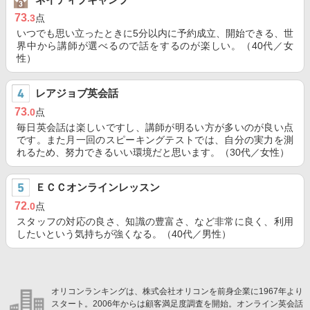
73
.3
点
いつでも思い立ったときに5分以内に予約成立、開始できる、世
界中から講師が選べるので話をするのが楽しい。（40代／女
性）
レアジョブ英会話
73
.0
点
毎日英会話は楽しいですし、講師が明るい方が多いのが良い点
です。また月一回のスピーキングテストでは、自分の実力を測
れるため、努力できるいい環境だと思います。（30代／女性）
ＥＣＣオンラインレッスン
72
.0
点
スタッフの対応の良さ、知識の豊富さ、など非常に良く、利用
したいという気持ちが強くなる。（40代／男性）
オリコンランキングは、株式会社オリコンを前身企業に1967年より
スタート。2006年からは顧客満足度調査を開始。オンライン英会話