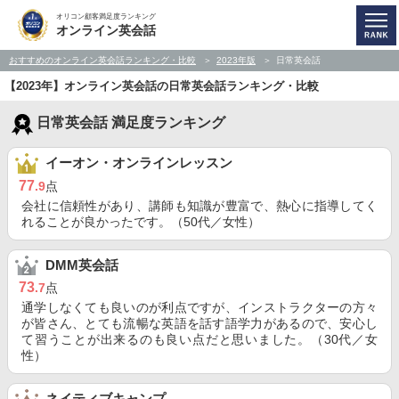
オリコン顧客満足度ランキング
オンライン英会話
おすすめのオンライン英会話ランキング・比較
2023年版
日常英会話
【2023年】オンライン英会話の日常英会話ランキング・比較
日常英会話 満足度ランキング
イーオン・オンラインレッスン
77
.9
点
会社に信頼性があり、講師も知識が豊富で、熱心に指導してく
れることが良かったです。（50代／女性）
DMM英会話
73
.7
点
通学しなくても良いのが利点ですが、インストラクターの方々
が皆さん、とても流暢な英語を話す語学力があるので、安心し
て習うことが出来るのも良い点だと思いました。（30代／女
性）
ネイティブキャンプ