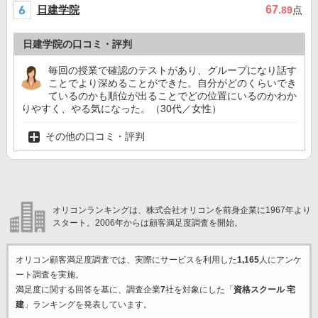
日建学院
67
.89
点
日建学院の口コミ・評判
毎回の授業で確認のテストがあり、グループになり話す
ことでより深めることができた。自分がどのくらいでき
ているのかも順位が出ることでどの位置にいるのかわか
りやすく、やる気になった。（30代／女性）
その他の口コミ・評判
オリコンランキングは、株式会社オリコンを前身企業に1967年より
スタート。2006年からは顧客満足度調査を開始。
オリコン顧客満足度調査では、実際にサービスを利用した
1,165
人にアンケ
ート調査を実施。
満足度に関する回答を基に、調査企業
7
社を対象にした「
資格スクール 宅
建
」ランキングを発表しています。