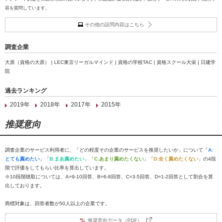
容を質問しています。
その他の設問内容はこちら
調査企業
大原（資格の大原） | LEC東京リーガルマインド | 資格の学校TAC | 資格スクール大栄 | 日建学
院
過去ランキング
2019年
2018年
2017年
2015年
推奨意向
調査企業のサービス利用者に、「どの程度その企業のサービスを推奨したいか」について「
A:
とても薦めたい
」「
B:まあ薦めたい
」「
C:あまり薦めたくない
」「
D:全く薦めたくない
」の4段
階で評価をしてもらい比率を算出しています。
※10段階聴取については、A=9-10回答、B=6-8回答、C=3-5回答、D=1-2回答として割合を算
出しております。
商標対象は、回答者数が50人以上の企業です。
推奨意向データ（PDF）