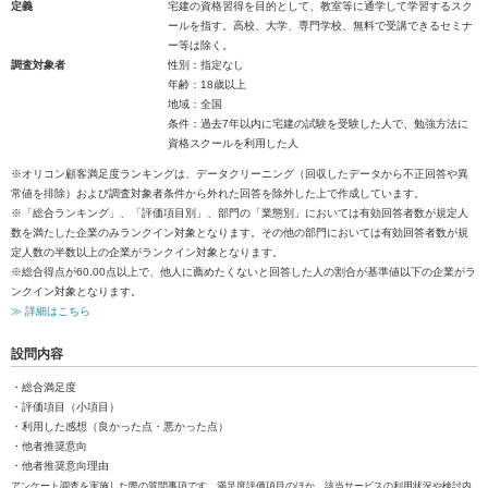
定義
宅建の資格習得を目的として、教室等に通学して学習するスク
ールを指す。高校、大学、専門学校、無料で受講できるセミナ
ー等は除く。
調査対象者
性別：指定なし
年齢：18歳以上
地域：全国
条件：過去7年以内に宅建の試験を受験した人で、勉強方法に
資格スクールを利用した人
※オリコン顧客満足度ランキングは、データクリーニング（回収したデータから不正回答や異
常値を排除）および調査対象者条件から外れた回答を除外した上で作成しています。
※「総合ランキング」、「評価項目別」、部門の「業態別」においては有効回答者数が規定人
数を満たした企業のみランクイン対象となります。その他の部門においては有効回答者数が規
定人数の半数以上の企業がランクイン対象となります。
※総合得点が60.00点以上で、他人に薦めたくないと回答した人の割合が基準値以下の企業がラ
ンクイン対象となります。
≫ 詳細はこちら
設問内容
・総合満足度
・評価項目（小項目）
・利用した感想（良かった点・悪かった点）
・他者推奨意向
・他者推奨意向理由
アンケート調査を実施した際の質問事項です。満足度評価項目のほか、該当サービスの利用状況や検討内