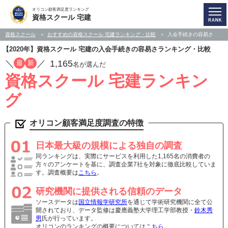
オリコン顧客満足度ランキング
資格スクール 宅建
資格スクール
おすすめの資格スクール 宅建ランキング・比較
入会手続きの容易さ
【2020年】資格スクール 宅建の入会手続きの容易さランキング・比較
／
／
1,165
最
新
名が選んだ
資格スクール 宅建ランキン
グ
オリコン顧客満足度調査の特徴
日本最大級の規模による独自の調査
同ランキングは、実際にサービスを利用した1,165名の消費者の
方々のアンケートを基に、調査企業7社を対象に徹底比較していま
す。調査概要は
こちら
。
研究機関に提供される信頼のデータ
ソースデータは
国立情報学研究所
を通じて学術研究機関に全て公
開されており、データ監修は慶應義塾大学理工学部教授・
鈴木秀
男
氏が行っています。
オリコンのランキングの概要については
こちら
。