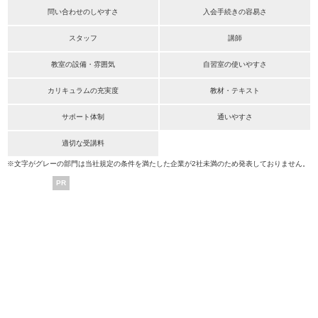
問い合わせのしやすさ
入会手続きの容易さ
スタッフ
講師
教室の設備・雰囲気
自習室の使いやすさ
カリキュラムの充実度
教材・テキスト
サポート体制
通いやすさ
適切な受講料
※文字がグレーの部門は当社規定の条件を満たした企業が2社未満のため発表しておりません。
PR