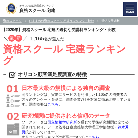
オリコン顧客満足度ランキング
資格スクール 宅建
資格スクール
おすすめの資格スクール 宅建ランキング・比較
適切な受講料
【2020年】資格スクール 宅建の適切な受講料ランキング・比較
／
／
1,165
最
新
名が選んだ
資格スクール 宅建ランキン
グ
オリコン顧客満足度調査の特徴
日本最大級の規模による独自の調査
同ランキングは、実際にサービスを利用した1,165名の消費者の
方々のアンケートを基に、調査企業7社を対象に徹底比較していま
す。調査概要は
こちら
。
研究機関に提供される信頼のデータ
ソースデータは
国立情報学研究所
を通じて学術研究機関に全て公
開されており、データ監修は慶應義塾大学理工学部教授・
鈴木秀
男
氏が行っています。
オリコンのランキングの概要については
こちら
。