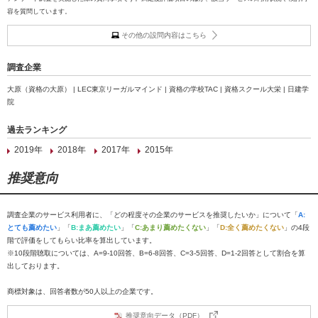
容を質問しています。
その他の設問内容はこちら
調査企業
大原（資格の大原） | LEC東京リーガルマインド | 資格の学校TAC | 資格スクール大栄 | 日建学
院
過去ランキング
2019年
2018年
2017年
2015年
推奨意向
調査企業のサービス利用者に、「どの程度その企業のサービスを推奨したいか」について「
A:
とても薦めたい
」「
B:まあ薦めたい
」「
C:あまり薦めたくない
」「
D:全く薦めたくない
」の4段
階で評価をしてもらい比率を算出しています。
※10段階聴取については、A=9-10回答、B=6-8回答、C=3-5回答、D=1-2回答として割合を算
出しております。
商標対象は、回答者数が50人以上の企業です。
推奨意向データ（PDF）