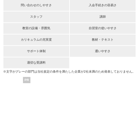
問い合わせのしやすさ
入会手続きの容易さ
スタッフ
講師
教室の設備・雰囲気
自習室の使いやすさ
カリキュラムの充実度
教材・テキスト
サポート体制
通いやすさ
適切な受講料
※文字がグレーの部門は当社規定の条件を満たした企業が2社未満のため発表しておりません。
PR