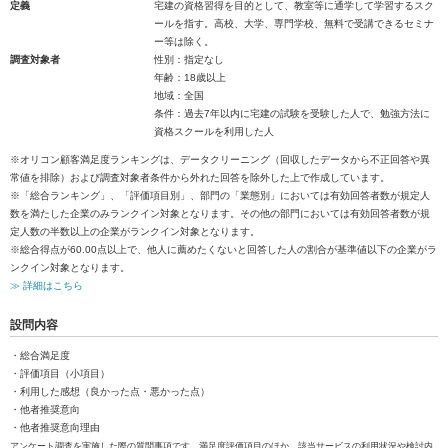
定義
宅建の資格習得を目的として、教室等に通学して学習するスク
ールを指す。高校、大学、専門学校、無料で受講できるセミナ
ー等は除く。
調査対象者
性別：指定なし
年齢：18歳以上
地域：全国
条件：過去7年以内に宅建の試験を受験した人で、勉強方法に
資格スクールを利用した人
※オリコン顧客満足度ランキングは、データクリーニング（回収したデータから不正回答や異
常値を排除）および調査対象者条件から外れた回答を除外した上で作成しています。
※「総合ランキング」、「評価項目別」、部門の「業態別」においては有効回答者数が規定人
数を満たした企業のみランクイン対象となります。その他の部門においては有効回答者数が規
定人数の半数以上の企業がランクイン対象となります。
※総合得点が60.00点以上で、他人に薦めたくないと回答した人の割合が基準値以下の企業がラ
ンクイン対象となります。
≫ 詳細はこちら
設問内容
・総合満足度
・評価項目（小項目）
・利用した感想（良かった点・悪かった点）
・他者推奨意向
・他者推奨意向理由
アンケート調査を実施した際の質問事項です。満足度評価項目のほか、該当サービスの利用状況や検討内