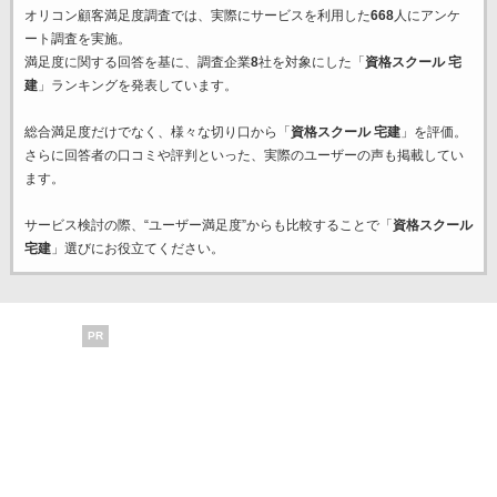
オリコン顧客満足度調査では、実際にサービスを利用した
668
人にアンケ
ート調査を実施。
満足度に関する回答を基に、調査企業
8
社を対象にした「
資格スクール 宅
建
」ランキングを発表しています。
総合満足度だけでなく、様々な切り口から「
資格スクール 宅建
」を評価。
さらに回答者の口コミや評判といった、実際のユーザーの声も掲載してい
ます。
サービス検討の際、“ユーザー満足度”からも比較することで「
資格スクール
宅建
」選びにお役立てください。
PR