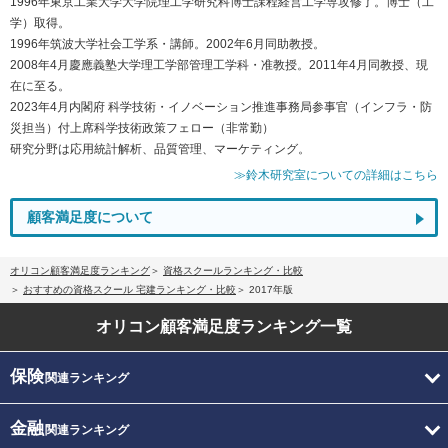
1996年東京工業大学大学院理工学研究科博士課程経営工学専攻修了。博士（工
学）取得。
1996年筑波大学社会工学系・講師。2002年6月同助教授。
2008年4月慶應義塾大学理工学部管理工学科・准教授。2011年4月同教授、現
在に至る。
2023年4月内閣府 科学技術・イノベーション推進事務局参事官（インフラ・防
災担当）付上席科学技術政策フェロー（非常勤）
研究分野は応用統計解析、品質管理、マーケティング。
≫鈴木研究室についての詳細はこちら
顧客満足度について
オリコン顧客満足度ランキング
資格スクールランキング・比較
おすすめの資格スクール 宅建ランキング・比較
2017年版
オリコン顧客満足度
ランキング一覧
保険
関連ランキング
金融
関連ランキング