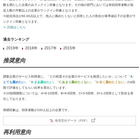
数を満たした企業のみランクイン対象となります。その他の部門においては有効回答者数が規
定人数の半数以上の企業がランクイン対象となります。
※総合得点が60.00点以上で、他人に薦めたくないと回答した人の割合が基準値以下の企業がラ
ンクイン対象となります。
≫ 詳細はこちら
過去ランキング
2019年
2018年
2017年
2015年
推奨意向
調査企業のサービス利用者に、「どの程度その企業のサービスを推奨したいか」について「
A:
とても薦めたい
」「
B:まあ薦めたい
」「
C:あまり薦めたくない
」「
D:全く薦めたくない
」の4段
階で評価をしてもらい比率を算出しています。
※10段階聴取については、A=9-10回答、B=6-8回答、C=3-5回答、D=1-2回答として割合を算
出しております。
商標対象は、回答者数が100人以上の企業です。
推奨意向データ（PDF）
再利用意向