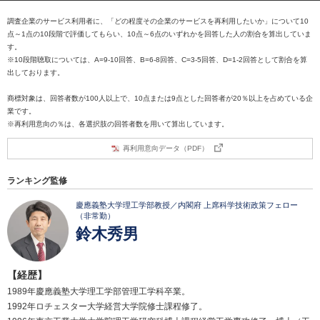
調査企業のサービス利用者に、「どの程度その企業のサービスを再利用したいか」について10
点～1点の10段階で評価してもらい、10点～6点のいずれかを回答した人の割合を算出していま
す。
※10段階聴取については、A=9-10回答、B=6-8回答、C=3-5回答、D=1-2回答として割合を算
出しております。
商標対象は、回答者数が100人以上で、10点または9点とした回答者が20％以上を占めている企
業です。
※再利用意向の％は、各選択肢の回答者数を用いて算出しています。
再利用意向データ（PDF）
ランキング監修
慶應義塾大学理工学部教授／内閣府 上席科学技術政策フェロー
（非常勤）
鈴木秀男
【経歴】
1989年慶應義塾大学理工学部管理工学科卒業。
1992年ロチェスター大学経営大学院修士課程修了。