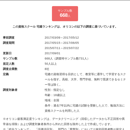
サンプル数
668
人
この資格スクール 宅建ランキングは、オリコンの以下の調査に基づいています。
事前調査
2017/03/09～2017/05/12
調査期間
2017/05/15～2017/06/05
2015/07/11～2015/07/22
更新日
2017/09/01
サンプル数
668人（調査時サンプル数731人）
規定人数
50人以上
調査企業数
8社
定義
宅建の資格習得を目的として、教室等に通学して学習するスク
ールを指す。高校、大学、専門学校、無料で受講できるセミナ
ー等は除く。
調査対象者
性別：指定なし
年齢：18歳以上
地域：全国
条件：過去7年以内に宅建の試験を受験した人で、勉強方法に
資格スクールを利用した人
※オリコン顧客満足度ランキングは、データクリーニング（回収したデータから不正回答や異
常値を排除）および調査対象者条件から外れた回答を除外した上で作成しています。
※「総合ランキング」、「評価項目別」、部門の「業態別」においては有効回答者数が規定人