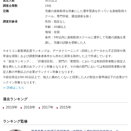
規定人数
30人以上
調査企業数
15社
定義
宅建の資格取得を対象にした通学受講を行っている資格取得ス
クール。専門学校、通信講座を除く
調査対象者
性別：指定なし
年齢：20歳以上
地域：全国
条件：5年以内に資格取得スクールに通学して宅建の講義を受
講し、宅建の試験を受験した人
※オリコン顧客満足度ランキングは、データクリーニング（回収したデータから不正回答や異
常値を排除）および調査対象者条件から外れた回答を除外した上で作成しています。
※「総合ランキング」、「評価項目別」、部門の「業態別」においては有効回答者数が規定人
数を満たした企業のみランクイン対象となります。その他の部門においては有効回答者数が規
定人数の半数以上の企業がランクイン対象となります。
※総合得点が60.00点以上で、他人に薦めたくないと回答した人の割合が基準値以下の企業がラ
ンクイン対象となります。
≫ 詳細はこちら
過去ランキング
2019年
2018年
2017年
2015年
ランキング監修