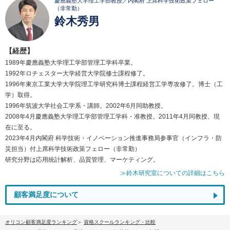
慶應義塾大学理工学部教授／内閣府 上席科学技術政策フェロー
（非常勤）
鈴木秀男
【経歴】
1989年慶應義塾大学理工学部管理工学科卒業。
1992年ロチェスター大学経営大学院修士課程修了。
1996年東京工業大学大学院理工学研究科博士課程経営工学専攻修了。博士（工
学）取得。
1996年筑波大学社会工学系・講師。2002年6月同助教授。
2008年4月慶應義塾大学理工学部管理工学科・准教授。2011年4月同教授、現
在に至る。
2023年4月内閣府 科学技術・イノベーション推進事務局参事官（インフラ・防
災担当）付上席科学技術政策フェロー（非常勤）
研究分野は応用統計解析、品質管理、マーケティング。
≫鈴木研究室についての詳細はこちら
顧客満足度について
オリコン顧客満足度ランキング
資格スクールランキング・比較