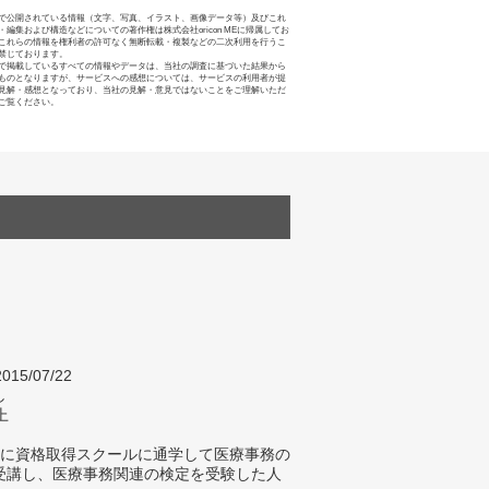
で公開されている情報（文字、写真、イラスト、画像データ等）及びこれ
・編集および構造などについての著作権は株式会社oricon MEに帰属してお
これらの情報を権利者の許可なく無断転載・複製などの二次利用を行うこ
禁じております。
で掲載しているすべての情報やデータは、当社の調査に基づいた結果から
ものとなりますが、サービスへの感想については、サービスの利用者が提
見解・感想となっており、当社の見解・意見ではないことをご理解いただ
ご覧ください。
015/07/22
し
上
内に資格取得スクールに通学して医療事務の
受講し、医療事務関連の検定を受験した人