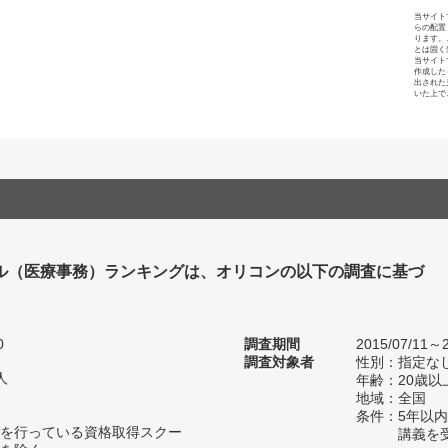
当サイト
らの配置
ります。
とは固く
当サイト
作成した
出された
いた上で
ル（医療事務）ランキングは、オリコンの以下の調査に基づ
0
調査期間
2015/07/11～2
調査対象者
性別：指定な
人
年齢：20歳以
地域：全国
条件：5年以
を行っている資格取得スクー
講義を