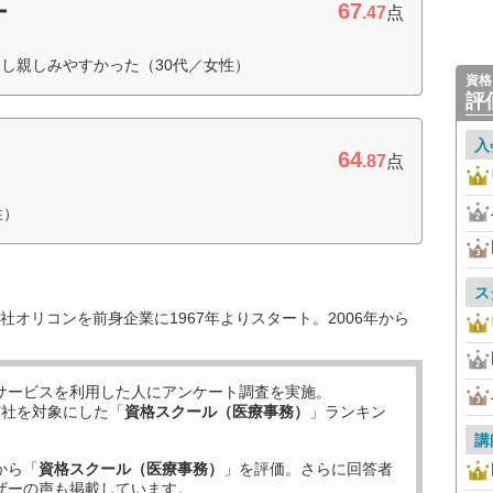
67
ー
.47
点
し親しみやすかった（30代／女性）
資格
評
入
64
.87
点
性）
ス
オリコンを前身企業に1967年よりスタート。2006年から
サービスを利用した
人にアンケート調査を実施。
7
社を対象にした「
資格スクール（医療事務）
」ランキン
講
から「
資格スクール（医療事務）
」を評価。さらに回答者
ザーの声も掲載しています。