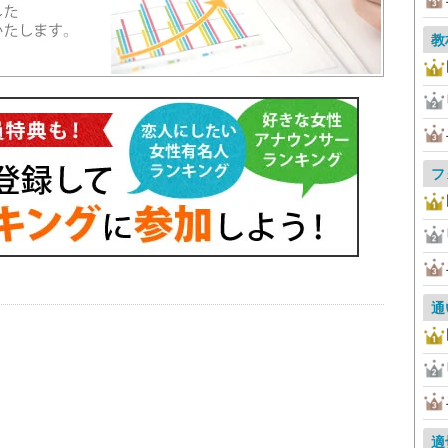
教
フ
通
適