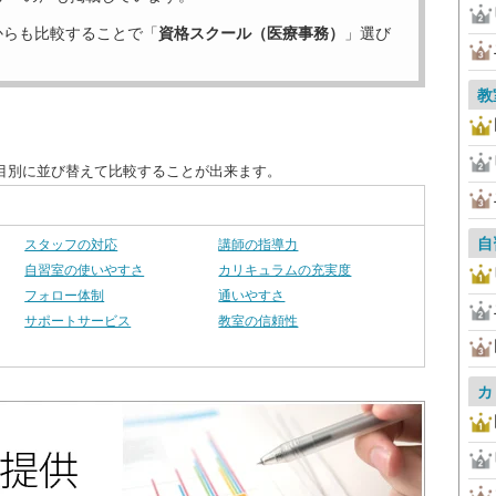
からも比較することで「
資格スクール（医療事務）
」選び
教
目別に並び替えて比較することが出来ます。
自
スタッフの対応
講師の指導力
自習室の使いやすさ
カリキュラムの充実度
フォロー体制
通いやすさ
サポートサービス
教室の信頼性
カ