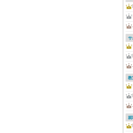
サ
教
就