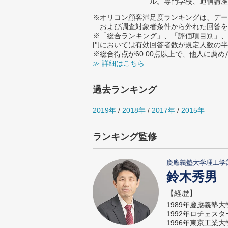
ル。専門学校、通信講座
※オリコン顧客満足度ランキングは、デー
および調査対象者条件から外れた回答を
※「総合ランキング」、「評価項目別」、
門においては有効回答者数が規定人数の半
※総合得点が60.00点以上で、他人に
≫ 詳細はこちら
過去ランキング
2019年
/
2018年
/
2017年
/
2015年
ランキング監修
慶應義塾大学理工学
鈴木秀男
【経歴】
1989年慶應義塾
1992年ロチェス
1996年東京工業