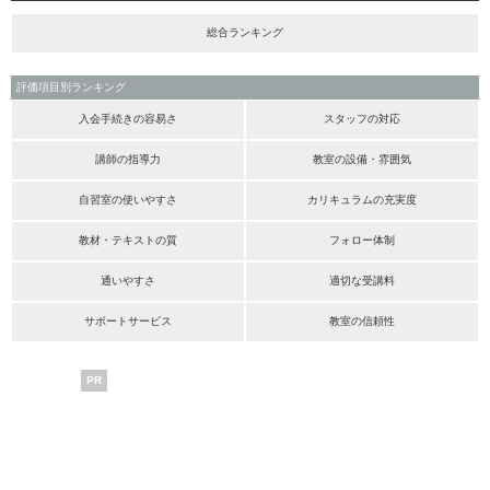
総合ランキング
評価項目別ランキング
入会手続きの容易さ
スタッフの対応
講師の指導力
教室の設備・雰囲気
自習室の使いやすさ
カリキュラムの充実度
教材・テキストの質
フォロー体制
通いやすさ
適切な受講料
サポートサービス
教室の信頼性
PR