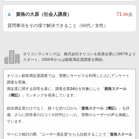
資格の大原（社会人講座）
71
.96
点
質問事項をその場で解決できること（50代／女性）
オリコンランキングは、株式会社オリコンを前身企業に1967年より
スタート。2006年からは顧客満足度調査を開始。
オリコン顧客満足度調査では、実際にサービスを利用した
人にアンケート
調査を実施。
満足度に関する回答を基に、調査企業
24
社を対象にした「
資格スクール
（簿記）
」ランキングを発表しています。
総合満足度だけでなく、様々な切り口から「
資格スクール（簿記）
」を評
価。さらに回答者の口コミや評判といった、実際のユーザーの声も掲載し
ています。
サービス検討の際、“ユーザー満足度”からも比較することで「
資格スクール