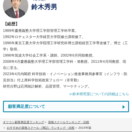
鈴木秀男
【経歴】
1989年慶應義塾大学理工学部管理工学科卒業。
1992年ロチェスター大学経営大学院修士課程修了。
1996年東京工業大学大学院理工学研究科博士課程経営工学専攻修了。博士（工
学）取得。
1996年筑波大学社会工学系・講師。2002年6月同助教授。
2008年4月慶應義塾大学理工学部管理工学科・准教授。2011年4月同教授、現
在に至る。
2023年4月内閣府 科学技術・イノベーション推進事務局参事官（インフラ・防
災担当）付上席科学技術政策フェロー（非常勤）
研究分野は応用統計解析、品質管理、マーケティング。
≫鈴木研究室についての詳細はこちら
顧客満足度について
オリコン顧客満足度ランキング
資格スクールランキング・比較
おすすめの資格スクール（簿記）ランキング・比較
2015年版