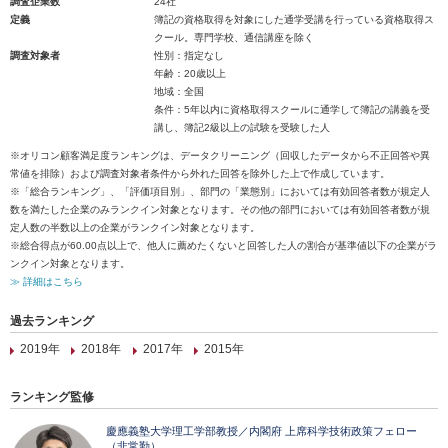
調査企業数
24社
定義
簿記の資格取得を対象にした通学受講を行っている資格取得ス
クール。専門学校、通信講座を除く
調査対象者
性別：指定なし
年齢：20歳以上
地域：全国
条件：5年以内に資格取得スクールに通学して簿記の講義を受
講し、簿記2級以上の試験を受験した人
※オリコン顧客満足度ランキングは、データクリーニング（回収したデータから不正回答や異
常値を排除）および調査対象者条件から外れた回答を除外した上で作成しています。
※「総合ランキング」、「評価項目別」、部門の「業態別」においては有効回答者数が規定人
数を満たした企業のみランクイン対象となります。その他の部門においては有効回答者数が規
定人数の半数以上の企業がランクイン対象となります。
※総合得点が60.00点以上で、他人に薦めたくないと回答した人の割合が基準値以下の企業がラ
ンクイン対象となります。
≫ 詳細はこちら
過去ランキング
2019年
2018年
2017年
2015年
ランキング監修
慶應義塾大学理工学部教授／内閣府 上席科学技術政策フェロー
（非常勤）