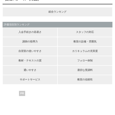
総合ランキング
評価項目別ランキング
入会手続きの容易さ
スタッフの対応
講師の指導力
教室の設備・雰囲気
自習室の使いやすさ
カリキュラムの充実度
教材・テキストの質
フォロー体制
通いやすさ
適切な受講料
サポートサービス
教室の信頼性
PR