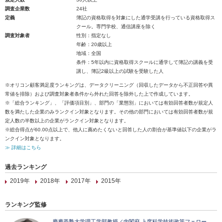
調査企業数
24社
定義
簿記の資格取得を対象にした通学受講を行っている資格取得ス
クール。専門学校、通信講座を除く
調査対象者
性別：指定なし
年齢：20歳以上
地域：全国
条件：5年以内に資格取得スクールに通学して簿記の講義を受
講し、簿記2級以上の試験を受験した人
※オリコン顧客満足度ランキングは、データクリーニング（回収したデータから不正回答や異
常値を排除）および調査対象者条件から外れた回答を除外した上で作成しています。
※「総合ランキング」、「評価項目別」、部門の「業態別」においては有効回答者数が規定人
数を満たした企業のみランクイン対象となります。その他の部門においては有効回答者数が規
定人数の半数以上の企業がランクイン対象となります。
※総合得点が60.00点以上で、他人に薦めたくないと回答した人の割合が基準値以下の企業がラ
ンクイン対象となります。
≫ 詳細はこちら
過去ランキング
2019年
2018年
2017年
2015年
ランキング監修
慶應義塾大学理工学部教授／内閣府 上席科学技術政策フェロー