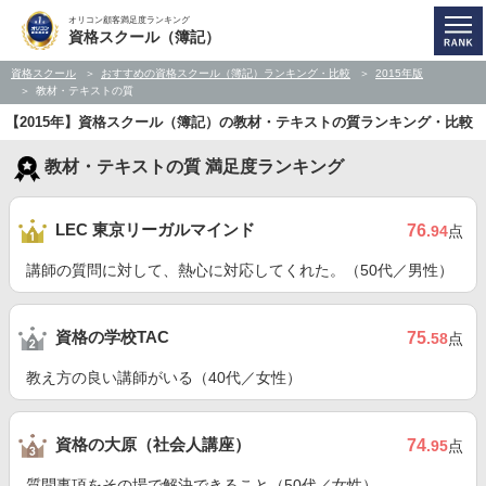
オリコン顧客満足度ランキング
資格スクール（簿記）
資格スクール
おすすめの資格スクール（簿記）ランキング・比較
2015年版
教材・テキストの質
【2015年】資格スクール（簿記）の教材・テキストの質ランキング・比較
教材・テキストの質 満足度ランキング
LEC 東京リーガルマインド
76
.94
点
講師の質問に対して、熱心に対応してくれた。（50代／男性）
資格の学校TAC
75
.58
点
教え方の良い講師がいる（40代／女性）
資格の大原（社会人講座）
74
.95
点
質問事項をその場で解決できること（50代／女性）