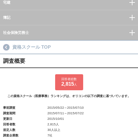
宅建
簿記
社会保険労務士
資格スクール TOP
調査概要
回答者総数
2,815
人
この資格スクール（医療事務）ランキングは、オリコンの以下の調査に基づいています。
事前調査
2015/05/22～2015/07/10
調査期間
2015/07/11～2015/07/22
更新日
2015/10/01
回答者数
2,815人
規定人数
30人以上
調査企業数
7社