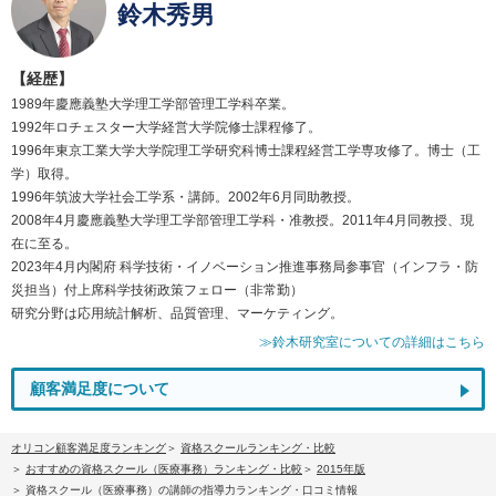
鈴木秀男
【経歴】
1989年慶應義塾大学理工学部管理工学科卒業。
1992年ロチェスター大学経営大学院修士課程修了。
1996年東京工業大学大学院理工学研究科博士課程経営工学専攻修了。博士（工
学）取得。
1996年筑波大学社会工学系・講師。2002年6月同助教授。
2008年4月慶應義塾大学理工学部管理工学科・准教授。2011年4月同教授、現
在に至る。
2023年4月内閣府 科学技術・イノベーション推進事務局参事官（インフラ・防
災担当）付上席科学技術政策フェロー（非常勤）
研究分野は応用統計解析、品質管理、マーケティング。
≫鈴木研究室についての詳細はこちら
顧客満足度について
オリコン顧客満足度ランキング
資格スクールランキング・比較
おすすめの資格スクール（医療事務）ランキング・比較
2015年版
資格スクール（医療事務）の講師の指導力ランキング・口コミ情報