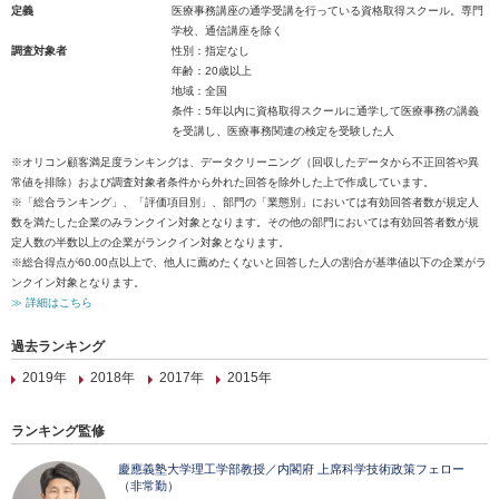
定義
医療事務講座の通学受講を行っている資格取得スクール。専門
学校、通信講座を除く
調査対象者
性別：指定なし
年齢：20歳以上
地域：全国
条件：5年以内に資格取得スクールに通学して医療事務の講義
を受講し、医療事務関連の検定を受験した人
※オリコン顧客満足度ランキングは、データクリーニング（回収したデータから不正回答や異
常値を排除）および調査対象者条件から外れた回答を除外した上で作成しています。
※「総合ランキング」、「評価項目別」、部門の「業態別」においては有効回答者数が規定人
数を満たした企業のみランクイン対象となります。その他の部門においては有効回答者数が規
定人数の半数以上の企業がランクイン対象となります。
※総合得点が60.00点以上で、他人に薦めたくないと回答した人の割合が基準値以下の企業がラ
ンクイン対象となります。
≫ 詳細はこちら
過去ランキング
2019年
2018年
2017年
2015年
ランキング監修
慶應義塾大学理工学部教授／内閣府 上席科学技術政策フェロー
（非常勤）