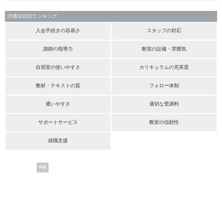
評価項目別ランキング
入会手続きの容易さ
スタッフの対応
講師の指導力
教室の設備・雰囲気
自習室の使いやすさ
カリキュラムの充実度
教材・テキストの質
フォロー体制
通いやすさ
適切な受講料
サポートサービス
教室の信頼性
就職支援
PR