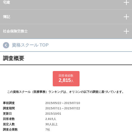
宅建
簿記
社会保険労務士
資格スクール TOP
調査概要
回答者総数
2,815
人
この資格スクール（医療事務）ランキングは、オリコンの以下の調査に基づいています。
事前調査
2015/05/22～2015/07/10
調査期間
2015/07/11～2015/07/22
更新日
2015/10/01
回答者数
2,815人
規定人数
30人以上
調査企業数
7社