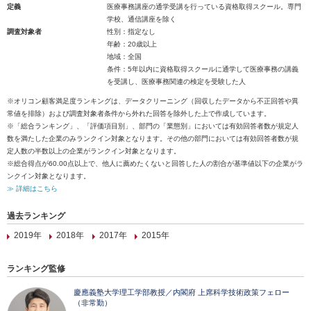
定義
医療事務講座の通学受講を行っている資格取得スクール。専門
学校、通信講座を除く
調査対象者
性別：指定なし
年齢：20歳以上
地域：全国
条件：5年以内に資格取得スクールに通学して医療事務の講義
を受講し、医療事務関連の検定を受験した人
※オリコン顧客満足度ランキングは、データクリーニング（回収したデータから不正回答や異
常値を排除）および調査対象者条件から外れた回答を除外した上で作成しています。
※「総合ランキング」、「評価項目別」、部門の「業態別」においては有効回答者数が規定人
数を満たした企業のみランクイン対象となります。その他の部門においては有効回答者数が規
定人数の半数以上の企業がランクイン対象となります。
※総合得点が60.00点以上で、他人に薦めたくないと回答した人の割合が基準値以下の企業がラ
ンクイン対象となります。
≫ 詳細はこちら
過去ランキング
2019年
2018年
2017年
2015年
ランキング監修
慶應義塾大学理工学部教授／内閣府 上席科学技術政策フェロー
（非常勤）