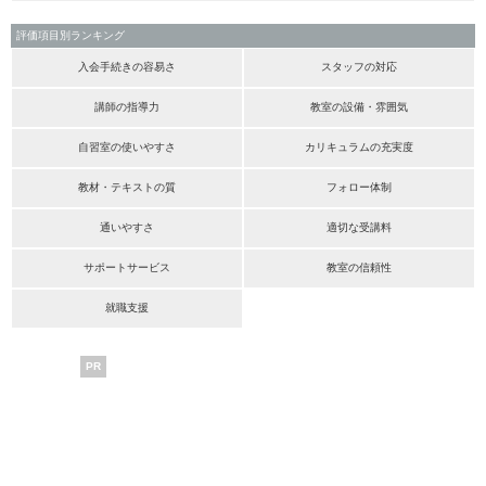
評価項目別ランキング
入会手続きの容易さ
スタッフの対応
講師の指導力
教室の設備・雰囲気
自習室の使いやすさ
カリキュラムの充実度
教材・テキストの質
フォロー体制
通いやすさ
適切な受講料
サポートサービス
教室の信頼性
就職支援
PR