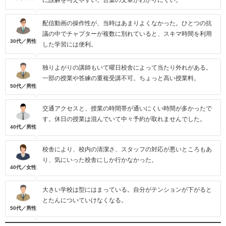
に誤解を与えやすい。言葉の文章がわかりにくい。
配信動画の操作性が、当時はあまりよくなかった。ひとつの抗
議の中でチャプターが複数に別れていると、スキマ時間を利用
30代／男性
した学習には便利。
独りよがりの講師もいて曜日校舎によって当たり外れがある。
一部の授業や答練の重複受講不可。ちょっと高い授業料。
50代／男性
交通アクセスと、授業の時間帯が通いにくい時間が多かったで
す。休日の授業は混んでいて中々予約が取れませんでした。
40代／男性
校舎により、校内の清潔さ、スタッフの対応が悪いところもあ
り、気にいった校舎にしか行かなかった。
40代／女性
大きい学校は型にはまっている。自分がテンションが下がると
とたんについていけなくなる。
50代／男性