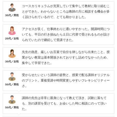
コースカリキュラムが充実していて集中して教材に取り組むこ
とができた。わからないところは教師の方に相談する機会が多
30代／男性
く設けられているので、とても助かりました。
アクセスが良く、仕事終わりに通いやすかった。開講時間につ
いても、平日の行き損ねたら土日に代替で受けれるものが設け
20代／女性
られていたので継続して受講できた。
先生の熱意、厳しいお言葉で自分を律しながら出来たこと。授
業がない教室は基本開放されておりすし詰めでなかったため、
30代／女性
集中して学習できた。
受からせたいという講師の姿勢と、授業で配る講師オリジナル
のプリント。重複受講や時間変更しやすいフレキシビリティー
50代／男性
さ。
講師の先生は非常に親身になって教えて頂き、試験に落ちて
も、別の講習を受けても、お会いした時に相談にのって頂い
50代／男性
た。