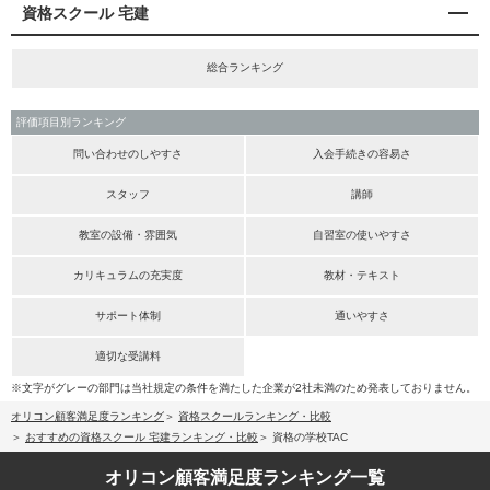
資格スクール 宅建
総合ランキング
評価項目別ランキング
問い合わせのしやすさ
入会手続きの容易さ
スタッフ
講師
教室の設備・雰囲気
自習室の使いやすさ
カリキュラムの充実度
教材・テキスト
サポート体制
通いやすさ
適切な受講料
※文字がグレーの部門は当社規定の条件を満たした企業が2社未満のため発表しておりません。
オリコン顧客満足度ランキング
資格スクールランキング・比較
おすすめの資格スクール 宅建ランキング・比較
資格の学校TAC
オリコン顧客満足度
ランキング一覧