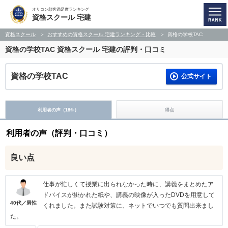
オリコン顧客満足度ランキング
資格スクール 宅建
資格スクール
おすすめの資格スクール 宅建ランキング・比較
資格の学校TAC
資格の学校TAC
資格スクール 宅建の評判・口コミ
資格の学校TAC
公式サイト
利用者の声（
18
）
得点
件
利用者の声（評判・口コミ）
良い点
仕事が忙しくて授業に出られなかった時に、講義をまとめたア
ドバイスが掛かれた紙や、講義の映像が入ったDVDを用意して
40代／男性
くれました。また試験対策に、ネットでいつでも質問出来まし
た。