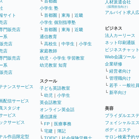
ス
└
首都圏
人材派遣会社
（採用担当向け）
社
小学生 塾
アルバイト求人
報サイト
└
首都圏
｜
東海
｜
近畿
売店
小学生 個別指導塾
ビジネス
専門販売店
└
首都圏
｜
東海
｜
近畿
法人カーリース
ー系
通信教育
ネット印刷通販
販売店
└
高校生
｜
中学生
｜
小学生
ビジネスチャッ
売店
家庭教師
Web会議ツール
専門販売店
幼児・小学生 学習教室
企業研修
ー系
幼児教室 知育
└
経営者向け
販売店
└
管理職向け
スクール
└
若手・一般社
テナンスサービス
子ども英語教室
└
新卒向け
└
幼児
｜
小学生
画配信サービス
英会話教室
真スタジオ
美容
オンライン英会話
サービス
ブライダルエス
通信講座
ックサービス
フェイシャルエ
└
FP
｜
医療事務
ボディエステ
└
宅建
｜
簿記
ナル作品限定型
サロン検索予約
└
TOEIC
｜
社会保険労務士