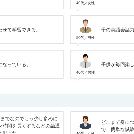
40代／女性
わせて学習できる。
子の英語会話
50代／男性
になっている。
子供が毎回楽
40代／男性
人までなのでもう少し多めに
どこまで身に
ン時間を長くするなどの融通
で、簡単な試
と思った。
40代／女性