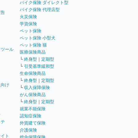
バイク保険 ダイレクト型
バイク保険 代理店型
広告
火災保険
学資保険
ペット保険
ペット保険 小型犬
ペット保険 猫
トツール
医療保険商品
└
終身型
｜
定期型
└
引受基準緩和型
生命保険商品
└
終身型
｜
定期型
員向け
└
収入保障保険
がん保険商品
└
終身型
｜
定期型
就業不能保険
テ
認知症保険
ステ
外貨建て保険
介護保険
サイト
総合保障保険