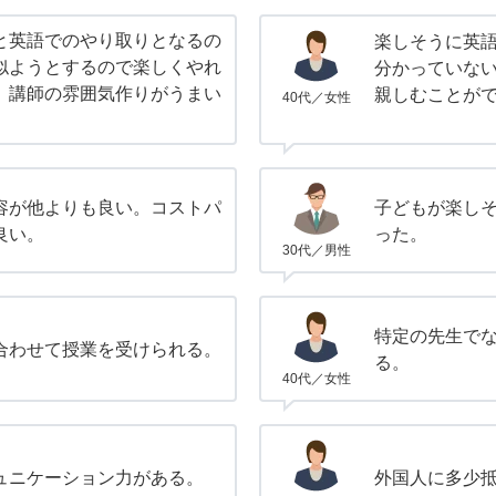
と英語でのやり取りとなるの
楽しそうに英
似ようとするので楽しくやれ
分かっていな
、講師の雰囲気作りがうまい
親しむことが
40代／女性
容が他よりも良い。コストパ
子どもが楽し
良い。
った。
30代／男性
特定の先生で
合わせて授業を受けられる。
る。
40代／女性
ュニケーション力がある。
外国人に多少