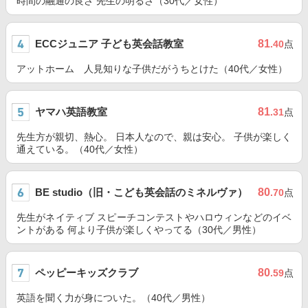
時間の融通の良さ 先生の明るさ（30代／女性）
ECCジュニア 子ども英会話教室
81
.40
点
アットホーム 人見知りな子供だがうちとけた（40代／女性）
ヤマハ英語教室
81
.31
点
先生方が親切、熱心。 日本人なので、親は安心。 子供が楽しく
通えている。（40代／女性）
BE studio（旧・こども英会話のミネルヴァ）
80
.70
点
先生がネイティブ スピーチコンテストやハロウィンなどのイベ
ントがある 何より子供が楽しくやってる（30代／男性）
ペッピーキッズクラブ
80
.59
点
英語を聞く力が身についた。（40代／男性）