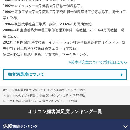
1992年ロチェスター大学経営大学院修士課程修了。
1996年東京工業大学大学院理工学研究科博士課程経営工学専攻修了。博士（工
学）取得。
1996年筑波大学社会工学系・講師。2002年6月同助教授。
2008年4月慶應義塾大学理工学部管理工学科・准教授。2011年4月同教授、現
在に至る。
2023年4月内閣府 科学技術・イノベーション推進事務局参事官（インフラ・防
災担当）付上席科学技術政策フェロー（非常勤）
研究分野は応用統計解析、品質管理、マーケティング。
≫鈴木研究室についての詳細はこちら
顧客満足度について
オリコン顧客満足度ランキング
子ども英語ランキング・比較
おすすめの子ども英語 小学生ランキング・比較
2017年版
子ども英語 小学生の先生の質ランキング・口コミ情報
オリコン顧客満足度
ランキング一覧
保険
関連ランキング