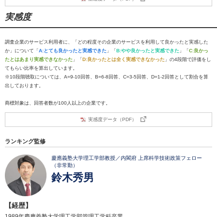
実感度
調査企業のサービス利用者に、「どの程度その企業のサービスを利用して良かったと実感した
か」について「
A:とても良かったと実感できた
」「
B:やや良かったと実感できた
」「
C:良かっ
たとはあまり実感できなかった
」「
D:良かったとは全く実感できなかった
」の4段階で評価をし
てもらい比率を算出しています。
※10段階聴取については、A=9-10回答、B=6-8回答、C=3-5回答、D=1-2回答として割合を算
出しております。
商標対象は、回答者数が100人以上の企業です。
実感度データ（PDF）
ランキング監修
慶應義塾大学理工学部教授／内閣府 上席科学技術政策フェロー
（非常勤）
鈴木秀男
【経歴】
1989年慶應義塾大学理工学部管理工学科卒業。