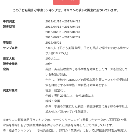
この子ども英語 小学生ランキングは、オリコンの以下の調査に基づいています。
事前調査
2017/01/19～2017/04/12
調査期間
2017/04/13～2017/04/25
2016/06/06～2016/06/13
2015/06/25～2015/07/09
更新日
2017/08/01
サンプル数
7,899人（子ども英語 幼児、子ども英語 小学生における総サン
プル数10,225人）
規定人数
100人以上
調査企業数
29社
定義
英語・英会話教室のうち小学生を対象としたコースを設定して
いる教室が対象。
ただし、英検やTOEICなどの資格試験対策コースや中学受験対
策を目的とする進学塾・学習塾は対象外とする。
調査対象者
性別：指定なし
年齢：男性20歳以上、女性18歳以上
地域：全国
条件：学生を対象にした英語・英会話教室にお子様を半年以上
通わせた／通わせている保護者。
※オリコン顧客満足度ランキングは、データクリーニング（回収したデータから不正回答や異
常値を排除）および調査対象者条件から外れた回答を除外した上で作成しています。
※「総合ランキング」、「評価項目別」、部門の「業態別」においては有効回答者数が規定人