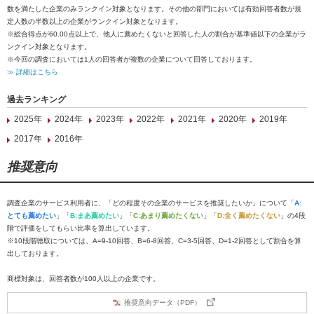
数を満たした企業のみランクイン対象となります。その他の部門においては有効回答者数が規
定人数の半数以上の企業がランクイン対象となります。
※総合得点が60.00点以上で、他人に薦めたくないと回答した人の割合が基準値以下の企業がラ
ンクイン対象となります。
※今回の調査においては1人の回答者が複数の企業について回答しております。
≫ 詳細はこちら
過去ランキング
2025年
2024年
2023年
2022年
2021年
2020年
2019年
2017年
2016年
推奨意向
調査企業のサービス利用者に、「どの程度その企業のサービスを推奨したいか」について「
A:
とても薦めたい
」「
B:まあ薦めたい
」「
C:あまり薦めたくない
」「
D:全く薦めたくない
」の4段
階で評価をしてもらい比率を算出しています。
※10段階聴取については、A=9-10回答、B=6-8回答、C=3-5回答、D=1-2回答として割合を算
出しております。
商標対象は、回答者数が100人以上の企業です。
推奨意向データ（PDF）