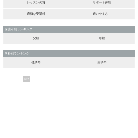
レッスンの質
サポート体制
適切な受講料
通いやすさ
保護者別ランキング
父親
母親
学齢別ランキング
低学年
高学年
PR