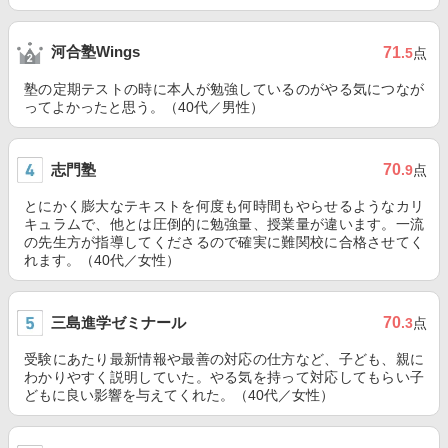
河合塾Wings
71
.5
点
塾の定期テストの時に本人が勉強しているのがやる気につなが
ってよかったと思う。（40代／男性）
志門塾
70
.9
点
とにかく膨大なテキストを何度も何時間もやらせるようなカリ
キュラムで、他とは圧倒的に勉強量、授業量が違います。一流
の先生方が指導してくださるので確実に難関校に合格させてく
れます。（40代／女性）
三島進学ゼミナール
70
.3
点
受験にあたり最新情報や最善の対応の仕方など、子ども、親に
わかりやすく説明していた。やる気を持って対応してもらい子
どもに良い影響を与えてくれた。（40代／女性）