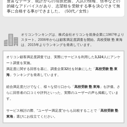
豊富なデータ、統計からの現状把握。入試の情報、倍率などの
的確なアドバイスがあり、志望校を受験する事を決心できて無
事に合格する事ができました。（50代／女性）
オリコンランキングは、株式会社オリコンを前身企業に1967年より
スタート。2006年からは顧客満足度調査を開始。高校受験 塾 東海
は、2015年よりランキングを発表しています。
オリコン顧客満足度調査では、実際にサービスを利用した
3,324
人にアンケ
ート調査を実施。
満足度に関する回答を基に、調査企業
32
社を対象にした「
高校受験 塾 東
海
」ランキングを発表しています。
総合満足度だけでなく、様々な切り口から「
高校受験 塾 東海
」を評価。さ
らに回答者の口コミや評判といった、実際のユーザーの声も掲載していま
す。
サービス検討の際、“ユーザー満足度”からも比較することで「
高校受験 塾
東海
」選びにお役立てください。