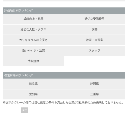
評価項目別ランキング
成績向上・結果
適切な受講費用
適切な人数・クラス
講師
カリキュラムの充実さ
教室・自習室
通いやすさ・治安
スタッフ
情報提供
都道府県別ランキング
岐阜県
静岡県
愛知県
三重県
※文字がグレーの部門は当社規定の条件を満たした企業が2社未満のため発表しておりません。
PR