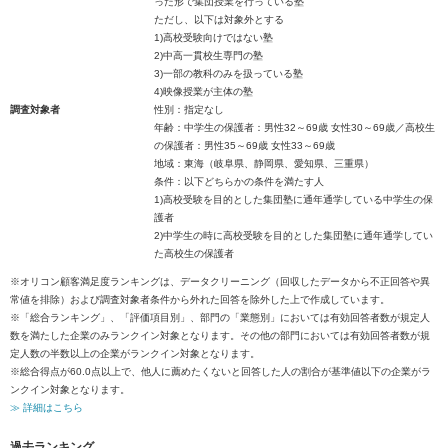
った形で集団授業を行っている塾
ただし、以下は対象外とする
1)高校受験向けではない塾
2)中高一貫校生専門の塾
3)一部の教科のみを扱っている塾
4)映像授業が主体の塾
調査対象者
性別：指定なし
年齢：中学生の保護者：男性32～69歳 女性30～69歳／高校生
の保護者：男性35～69歳 女性33～69歳
地域：東海（岐阜県、静岡県、愛知県、三重県）
条件：以下どちらかの条件を満たす人
1)高校受験を目的とした集団塾に通年通学している中学生の保
護者
2)中学生の時に高校受験を目的とした集団塾に通年通学してい
た高校生の保護者
※オリコン顧客満足度ランキングは、データクリーニング（回収したデータから不正回答や異
常値を排除）および調査対象者条件から外れた回答を除外した上で作成しています。
※「総合ランキング」、「評価項目別」、部門の「業態別」においては有効回答者数が規定人
数を満たした企業のみランクイン対象となります。その他の部門においては有効回答者数が規
定人数の半数以上の企業がランクイン対象となります。
※総合得点が60.0点以上で、他人に薦めたくないと回答した人の割合が基準値以下の企業がラ
ンクイン対象となります。
≫ 詳細はこちら
過去ランキング