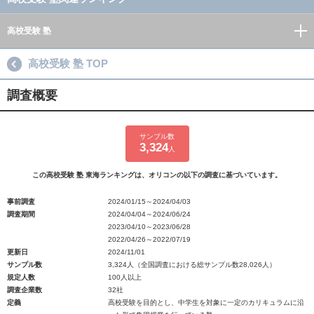
高校受験 塾
高校受験 塾 TOP
調査概要
サンプル数
3,324
人
この高校受験 塾 東海ランキングは、オリコンの以下の調査に基づいています。
事前調査
2024/01/15～2024/04/03
調査期間
2024/04/04～2024/06/24
2023/04/10～2023/06/28
2022/04/26～2022/07/19
更新日
2024/11/01
サンプル数
3,324人（全国調査における総サンプル数28,026人）
規定人数
100人以上
調査企業数
32社
定義
高校受験を目的とし、中学生を対象に一定のカリキュラムに沿