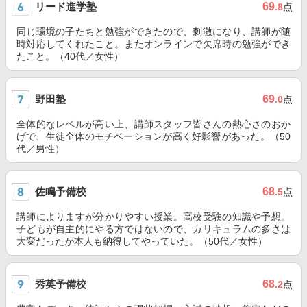
リード進学塾
69
.8
点
同じ環境の子たちと勉強ができたので、刺激になり、講師が随
時対応してくれたこと。またオンラインで欠席時の勉強ができ
たこと。（40代／女性）
野田塾
69
.0
点
全体的なレベルが高い上、講師スタッフ皆さんの熱心さのおか
げで、生徒全体のモチベーションが高く好影響があった。（50
代／男性）
佐鳴予備校
68
.5
点
講師によりますが分かりやすい授業。高校受験の知識や予想。
子どもが自主的にやる方ではないので、カリキュラムの多さは
大変だったが本人も納得してやっていた。（50代／女性）
秀英予備校
68
.2
点