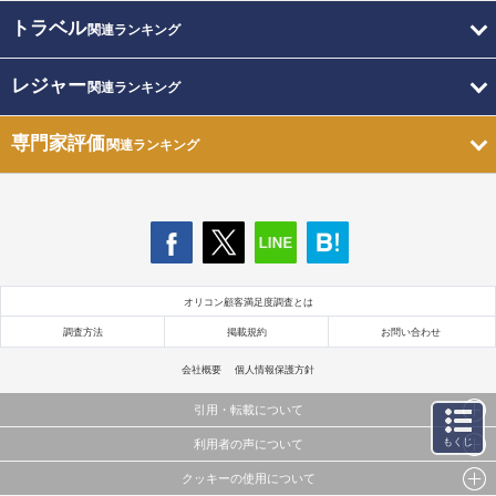
トラベル
関連ランキング
レジャー
関連ランキング
専門家評価
関連ランキング
オリコン顧客満足度調査とは
調査方法
掲載規約
お問い合わせ
会社概要
個人情報保護方針
引用・転載について
もくじ
利用者の声について
当サイトで公開されている情報（文字、写真、イラスト、画像データ等）及びこれらの配置・
編集および構造などについての著作権は株式会社oricon MEに帰属しております。
クッキーの使用について
当サイトに掲載している内容はすべてサービスの利用者が提出された見解・感想です。
これらの情報を権利者の許可なく無断転載・複製などの二次利用を行うことは固く禁じており