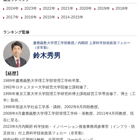
2024年
2023年
2022年
2021年
2020年
2019年
2018年
2017年
2016年
2015年
2014-2015年
ランキング監修
慶應義塾大学理工学部教授／内閣府 上席科学技術政策フェロー
（非常勤）
鈴木秀男
【経歴】
1989年慶應義塾大学理工学部管理工学科卒業。
1992年ロチェスター大学経営大学院修士課程修了。
1996年東京工業大学大学院理工学研究科博士課程経営工学専攻修了。博士（工
学）取得。
1996年筑波大学社会工学系・講師。2002年6月同助教授。
2008年4月慶應義塾大学理工学部管理工学科・准教授。2011年4月同教授、現
在に至る。
2023年4月内閣府 科学技術・イノベーション推進事務局参事官（インフラ・防
災担当）付上席科学技術政策フェロー（非常勤）
研究分野は応用統計解析、品質管理、マーケティング。