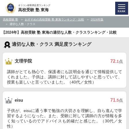
オリコン顧客満足度ランキング
高校受験 塾 東海
高校受験 塾
おすすめの高校受験 塾 東海ランキング・比較
2024年版
適切な人数・クラス
【2024年】高校受験 塾 東海の適切な人数・クラスランキング・比較
適切な人数・クラス 満足度ランキング
文理学院
72
.1
点
講師がとても熱心で、保護者にも説明会を通じて情報提供して
くれました。子供は、講師に対して話しやすいと思っていて、
授業も楽しいと言っていました。（40代／女性）
71
eisu
.5
点
子供が、eisuに通う事で勉強の大切さを理解し、自ら進んで学
習するようになった。また、受験に対して講師の方が情報を多
く知っているのでアドバイスも的確だと感じた。（30代／女
性）