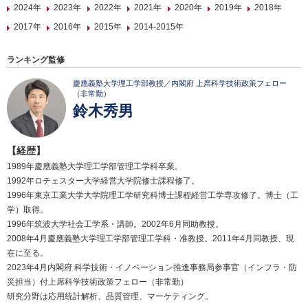
2024年
2023年
2022年
2021年
2020年
2019年
2018年
2017年
2016年
2015年
2014-2015年
ランキング監修
慶應義塾大学理工学部教授／内閣府 上席科学技術政策フェロー
（非常勤）
鈴木秀男
【経歴】
1989年慶應義塾大学理工学部管理工学科卒業。
1992年ロチェスター大学経営大学院修士課程修了。
1996年東京工業大学大学院理工学研究科博士課程経営工学専攻修了。博士（工
学）取得。
1996年筑波大学社会工学系・講師。2002年6月同助教授。
2008年4月慶應義塾大学理工学部管理工学科・准教授。2011年4月同教授、現
在に至る。
2023年4月内閣府 科学技術・イノベーション推進事務局参事官（インフラ・防
災担当）付上席科学技術政策フェロー（非常勤）
研究分野は応用統計解析、品質管理、マーケティング。