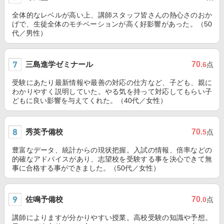
全体的なレベルが高い上、講師スタッフ皆さんの熱心さのおか
げで、生徒全体のモチベーションが高く好影響があった。（50
代／男性）
三島進学ゼミナール
70
.6
点
受験にあたり最新情報や最善の対応の仕方など、子ども、親に
わかりやすく説明していた。やる気を持って対応してもらい子
どもに良い影響を与えてくれた。（40代／女性）
秀英予備校
70
.5
点
豊富なデータ、統計からの現状把握。入試の情報、倍率などの
的確なアドバイスがあり、志望校を受験する事を決心できて無
事に合格する事ができました。（50代／女性）
佐鳴予備校
70
.0
点
講師によりますが分かりやすい授業。高校受験の知識や予想。