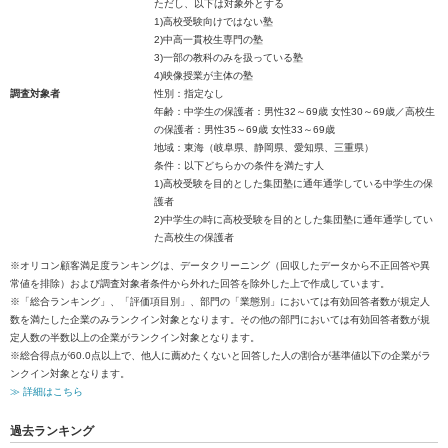
ただし、以下は対象外とする
1)高校受験向けではない塾
2)中高一貫校生専門の塾
3)一部の教科のみを扱っている塾
4)映像授業が主体の塾
調査対象者
性別：指定なし
年齢：中学生の保護者：男性32～69歳 女性30～69歳／高校生
の保護者：男性35～69歳 女性33～69歳
地域：東海（岐阜県、静岡県、愛知県、三重県）
条件：以下どちらかの条件を満たす人
1)高校受験を目的とした集団塾に通年通学している中学生の保
護者
2)中学生の時に高校受験を目的とした集団塾に通年通学してい
た高校生の保護者
※オリコン顧客満足度ランキングは、データクリーニング（回収したデータから不正回答や異
常値を排除）および調査対象者条件から外れた回答を除外した上で作成しています。
※「総合ランキング」、「評価項目別」、部門の「業態別」においては有効回答者数が規定人
数を満たした企業のみランクイン対象となります。その他の部門においては有効回答者数が規
定人数の半数以上の企業がランクイン対象となります。
※総合得点が60.0点以上で、他人に薦めたくないと回答した人の割合が基準値以下の企業がラ
ンクイン対象となります。
≫ 詳細はこちら
過去ランキング