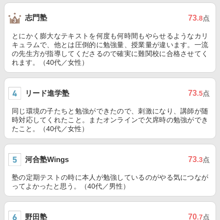
志門塾
73
.8
点
とにかく膨大なテキストを何度も何時間もやらせるようなカリ
キュラムで、他とは圧倒的に勉強量、授業量が違います。一流
の先生方が指導してくださるので確実に難関校に合格させてく
れます。（40代／女性）
リード進学塾
73
.5
点
同じ環境の子たちと勉強ができたので、刺激になり、講師が随
時対応してくれたこと。またオンラインで欠席時の勉強ができ
たこと。（40代／女性）
河合塾Wings
73
.3
点
塾の定期テストの時に本人が勉強しているのがやる気につなが
ってよかったと思う。（40代／男性）
野田塾
70
.7
点