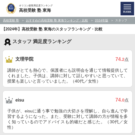
オリコン顧客満足度ランキング
高校受験 塾 東海
高校受験 塾
おすすめの高校受験 塾 東海ランキング・比較
2024年版
スタッフ
【2024年】高校受験 塾 東海のスタッフランキング・比較
スタッフ 満足度ランキング
文理学院
74
.2
点
講師がとても熱心で、保護者にも説明会を通じて情報提供して
くれました。子供は、講師に対して話しやすいと思っていて、
授業も楽しいと言っていました。（40代／女性）
74
eisu
.0
点
子供が、eisuに通う事で勉強の大切さを理解し、自ら進んで学
習するようになった。また、受験に対して講師の方が情報を多
く知っているのでアドバイスも的確だと感じた。（30代／女
性）