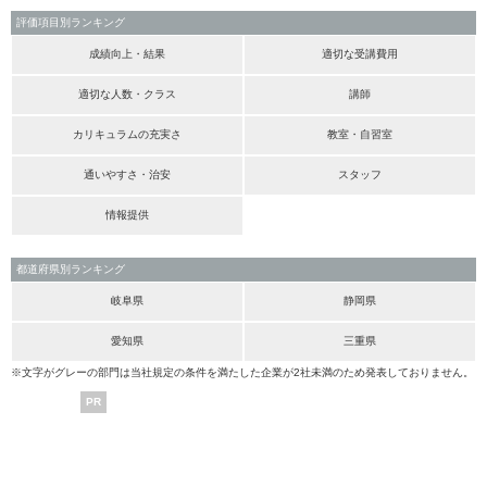
評価項目別ランキング
成績向上・結果
適切な受講費用
適切な人数・クラス
講師
カリキュラムの充実さ
教室・自習室
通いやすさ・治安
スタッフ
情報提供
都道府県別ランキング
岐阜県
静岡県
愛知県
三重県
※文字がグレーの部門は当社規定の条件を満たした企業が2社未満のため発表しておりません。
PR