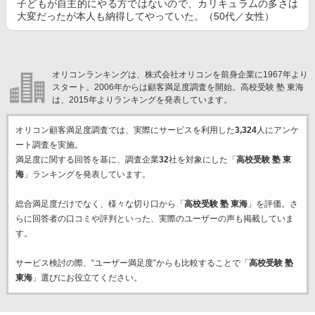
子どもが自主的にやる方ではないので、カリキュラムの多さは
大変だったが本人も納得してやっていた。（50代／女性）
オリコンランキングは、株式会社オリコンを前身企業に1967年より
スタート。2006年からは顧客満足度調査を開始。高校受験 塾 東海
は、2015年よりランキングを発表しています。
オリコン顧客満足度調査では、実際にサービスを利用した
3,324
人にアンケ
ート調査を実施。
満足度に関する回答を基に、調査企業
32
社を対象にした「
高校受験 塾 東
海
」ランキングを発表しています。
総合満足度だけでなく、様々な切り口から「
高校受験 塾 東海
」を評価。さ
らに回答者の口コミや評判といった、実際のユーザーの声も掲載していま
す。
サービス検討の際、“ユーザー満足度”からも比較することで「
高校受験 塾
東海
」選びにお役立てください。