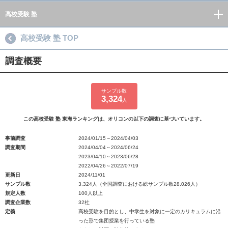
高校受験 塾
高校受験 塾 TOP
調査概要
サンプル数
3,324
人
この高校受験 塾 東海ランキングは、オリコンの以下の調査に基づいています。
事前調査
2024/01/15～2024/04/03
調査期間
2024/04/04～2024/06/24
2023/04/10～2023/06/28
2022/04/26～2022/07/19
更新日
2024/11/01
サンプル数
3,324人（全国調査における総サンプル数28,026人）
規定人数
100人以上
調査企業数
32社
定義
高校受験を目的とし、中学生を対象に一定のカリキュラムに沿
った形で集団授業を行っている塾