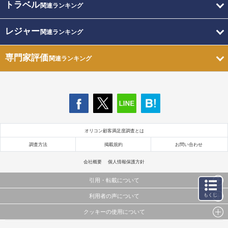
トラベル
関連ランキング
レジャー
関連ランキング
専門家評価
関連ランキング
オリコン顧客満足度調査とは
調査方法
掲載規約
お問い合わせ
会社概要
個人情報保護方針
引用・転載について
もくじ
利用者の声について
当サイトで公開されている情報（文字、写真、イラスト、画像データ等）及びこれらの配置・
編集および構造などについての著作権は株式会社oricon MEに帰属しております。
クッキーの使用について
当サイトに掲載している内容はすべてサービスの利用者が提出された見解・感想です。
これらの情報を権利者の許可なく無断転載・複製などの二次利用を行うことは固く禁じており
弊社が内容について正確性を含め一切保証するものではありません。
ます。