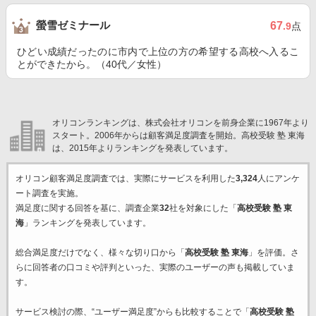
螢雪ゼミナール
67
.9
点
ひどい成績だったのに市内で上位の方の希望する高校へ入るこ
とができたから。（40代／女性）
オリコンランキングは、株式会社オリコンを前身企業に1967年より
スタート。2006年からは顧客満足度調査を開始。高校受験 塾 東海
は、2015年よりランキングを発表しています。
オリコン顧客満足度調査では、実際にサービスを利用した
3,324
人にアンケ
ート調査を実施。
満足度に関する回答を基に、調査企業
32
社を対象にした「
高校受験 塾 東
海
」ランキングを発表しています。
総合満足度だけでなく、様々な切り口から「
高校受験 塾 東海
」を評価。さ
らに回答者の口コミや評判といった、実際のユーザーの声も掲載していま
す。
サービス検討の際、“ユーザー満足度”からも比較することで「
高校受験 塾