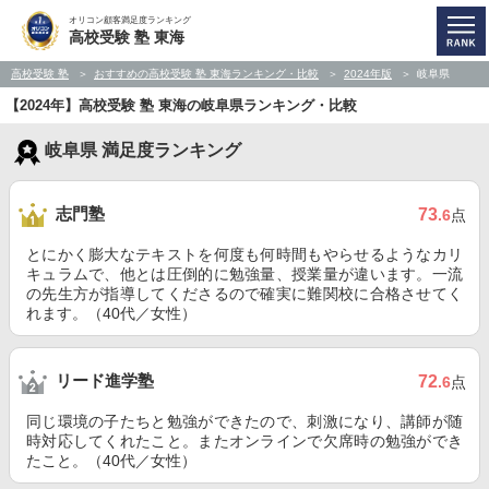
オリコン顧客満足度ランキング
高校受験 塾 東海
高校受験 塾
おすすめの高校受験 塾 東海ランキング・比較
2024年版
岐阜県
【2024年】高校受験 塾 東海の岐阜県ランキング・比較
岐阜県 満足度ランキング
志門塾
73
.6
点
とにかく膨大なテキストを何度も何時間もやらせるようなカリ
キュラムで、他とは圧倒的に勉強量、授業量が違います。一流
の先生方が指導してくださるので確実に難関校に合格させてく
れます。（40代／女性）
リード進学塾
72
.6
点
同じ環境の子たちと勉強ができたので、刺激になり、講師が随
時対応してくれたこと。またオンラインで欠席時の勉強ができ
たこと。（40代／女性）