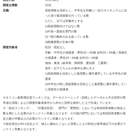
調査企業数
32社
定義
高校受験を目的とし、中学生を対象に一定のカリキュラムに沿
った形で集団授業を行っている塾
ただし、以下は対象外とする
1)高校受験向けではない塾
2)中高一貫校生専門の塾
3)一部の教科のみを扱っている塾
4)映像授業が主体の塾
調査対象者
性別：指定なし
年齢：中学生の保護者：男性32～69歳 女性30～69歳／高校生
の保護者：男性35～69歳 女性33～69歳
地域：東海（岐阜県、静岡県、愛知県、三重県）
条件：以下どちらかの条件を満たす人
1)高校受験を目的とした集団塾に通年通学している中学生の保
護者
2)中学生の時に高校受験を目的とした集団塾に通年通学してい
た高校生の保護者
※オリコン顧客満足度ランキングは、データクリーニング（回収したデータから不正回答や異
常値を排除）および調査対象者条件から外れた回答を除外した上で作成しています。
※「総合ランキング」、「評価項目別」、部門の「業態別」においては有効回答者数が規定人
数を満たした企業のみランクイン対象となります。その他の部門においては有効回答者数が規
定人数の半数以上の企業がランクイン対象となります。
※総合得点が60.0点以上で、他人に薦めたくないと回答した人の割合が基準値以下の企業がラ
ンクイン対象となります。