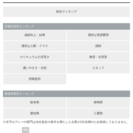
総合ランキング
評価項目別ランキング
成績向上・結果
適切な受講費用
適切な人数・クラス
講師
カリキュラムの充実さ
教室・自習室
通いやすさ・治安
スタッフ
情報提供
都道府県別ランキング
岐阜県
静岡県
愛知県
三重県
※文字がグレーの部門は当社規定の条件を満たした企業が2社未満のため発表しておりません。
PR