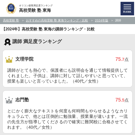
オリコン顧客満足度ランキング
高校受験 塾 東海
高校受験 塾
おすすめの高校受験 塾 東海ランキング・比較
2024年版
講師
【2024年】高校受験 塾 東海の講師ランキング・比較
講師 満足度ランキング
文理学院
75
.7
点
講師がとても熱心で、保護者にも説明会を通じて情報提供して
くれました。子供は、講師に対して話しやすいと思っていて、
授業も楽しいと言っていました。（40代／女性）
志門塾
75
.5
点
とにかく膨大なテキストを何度も何時間もやらせるようなカリ
キュラムで、他とは圧倒的に勉強量、授業量が違います。一流
の先生方が指導してくださるので確実に難関校に合格させてく
れます。（40代／女性）