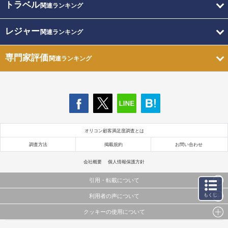
トラベル
関連ランキング
レジャー
関連ランキング
専門家評価
関連ランキング
オリコン顧客満足度調査とは
調査方法
掲載規約
お問い合わせ
会社概要
個人情報保護方針
引用・転載について
もくじ
利用者の声について
当サイトで公開されている情報（文字、写真、イラスト、画像データ等）及びこれらの配置・
編集および構造などについての著作権は株式会社oricon MEに帰属しております。
クッキーの使用について
当サイトに掲載している内容はすべてサービスの利用者が提出された見解・感想です。
これらの情報を権利者の許可なく無断転載・複製などの二次利用を行うことは固く禁じており
弊社が内容について正確性を含め一切保証するものではありません。
ます。