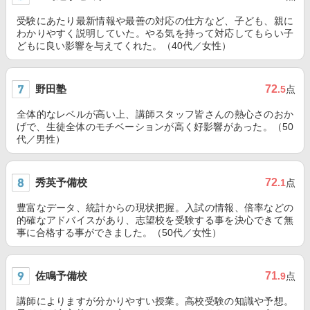
受験にあたり最新情報や最善の対応の仕方など、子ども、親に
わかりやすく説明していた。やる気を持って対応してもらい子
どもに良い影響を与えてくれた。（40代／女性）
野田塾
72
.5
点
全体的なレベルが高い上、講師スタッフ皆さんの熱心さのおか
げで、生徒全体のモチベーションが高く好影響があった。（50
代／男性）
秀英予備校
72
.1
点
豊富なデータ、統計からの現状把握。入試の情報、倍率などの
的確なアドバイスがあり、志望校を受験する事を決心できて無
事に合格する事ができました。（50代／女性）
佐鳴予備校
71
.9
点
講師によりますが分かりやすい授業。高校受験の知識や予想。