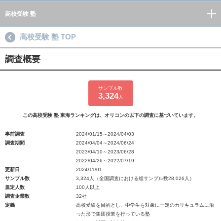
高校受験 塾
高校受験 塾 TOP
調査概要
サンプル数
3,324
人
この高校受験 塾 東海ランキングは、オリコンの以下の調査に基づいています。
事前調査
2024/01/15～2024/04/03
調査期間
2024/04/04～2024/06/24
2023/04/10～2023/06/28
2022/04/26～2022/07/19
更新日
2024/11/01
サンプル数
3,324人（全国調査における総サンプル数28,026人）
規定人数
100人以上
調査企業数
32社
定義
高校受験を目的とし、中学生を対象に一定のカリキュラムに沿
った形で集団授業を行っている塾