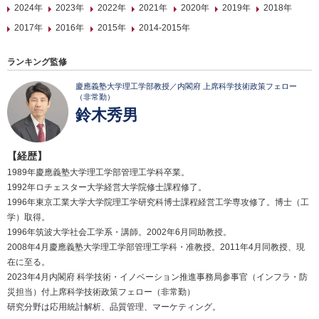
2024年
2023年
2022年
2021年
2020年
2019年
2018年
2017年
2016年
2015年
2014-2015年
ランキング監修
慶應義塾大学理工学部教授／内閣府 上席科学技術政策フェロー
（非常勤）
鈴木秀男
【経歴】
1989年慶應義塾大学理工学部管理工学科卒業。
1992年ロチェスター大学経営大学院修士課程修了。
1996年東京工業大学大学院理工学研究科博士課程経営工学専攻修了。博士（工
学）取得。
1996年筑波大学社会工学系・講師。2002年6月同助教授。
2008年4月慶應義塾大学理工学部管理工学科・准教授。2011年4月同教授、現
在に至る。
2023年4月内閣府 科学技術・イノベーション推進事務局参事官（インフラ・防
災担当）付上席科学技術政策フェロー（非常勤）
研究分野は応用統計解析、品質管理、マーケティング。