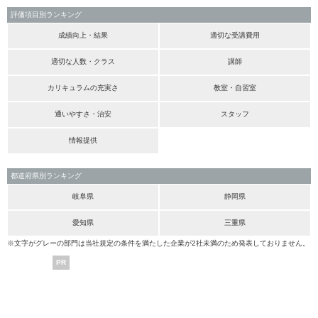
評価項目別ランキング
成績向上・結果
適切な受講費用
適切な人数・クラス
講師
カリキュラムの充実さ
教室・自習室
通いやすさ・治安
スタッフ
情報提供
都道府県別ランキング
岐阜県
静岡県
愛知県
三重県
※文字がグレーの部門は当社規定の条件を満たした企業が2社未満のため発表しておりません。
PR