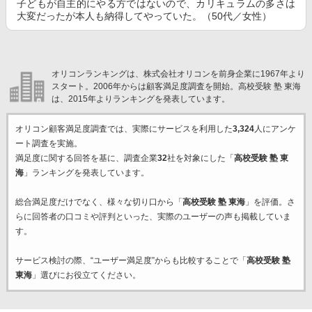
子どもが自主的にやる方ではないので、カリキュラムの多さは
大変だったが本人も納得してやっていた。（50代／女性）
オリコンランキングは、株式会社オリコンを前身企業に1967年より
スタート。2006年からは顧客満足度調査を開始。高校受験 塾 東海
は、2015年よりランキングを発表しています。
オリコン顧客満足度調査では、実際にサービスを利用した
3,324
人にアンケ
ート調査を実施。
満足度に関する回答を基に、調査企業
32
社を対象にした「
高校受験 塾 東
海
」ランキングを発表しています。
総合満足度だけでなく、様々な切り口から「
高校受験 塾 東海
」を評価。さ
らに回答者の口コミや評判といった、実際のユーザーの声も掲載していま
す。
サービス検討の際、“ユーザー満足度”からも比較することで「
高校受験 塾
東海
」選びにお役立てください。