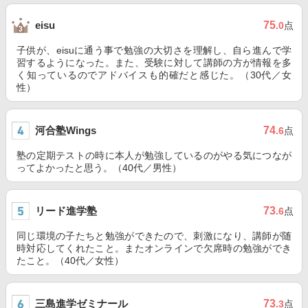
75
eisu
.0
点
子供が、eisuに通う事で勉強の大切さを理解し、自ら進んで学
習するようになった。また、受験に対して講師の方が情報を多
く知っているのでアドバイスも的確だと感じた。（30代／女
性）
河合塾Wings
74
.6
点
塾の定期テストの時に本人が勉強しているのがやる気につなが
ってよかったと思う。（40代／男性）
リード進学塾
73
.6
点
同じ環境の子たちと勉強ができたので、刺激になり、講師が随
時対応してくれたこと。またオンラインで欠席時の勉強ができ
たこと。（40代／女性）
三島進学ゼミナール
73
.3
点