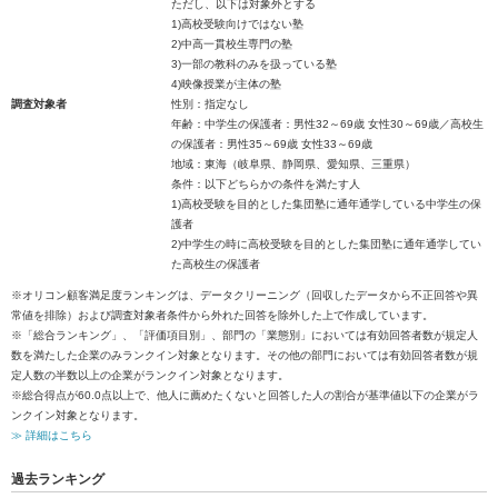
ただし、以下は対象外とする
1)高校受験向けではない塾
2)中高一貫校生専門の塾
3)一部の教科のみを扱っている塾
4)映像授業が主体の塾
調査対象者
性別：指定なし
年齢：中学生の保護者：男性32～69歳 女性30～69歳／高校生
の保護者：男性35～69歳 女性33～69歳
地域：東海（岐阜県、静岡県、愛知県、三重県）
条件：以下どちらかの条件を満たす人
1)高校受験を目的とした集団塾に通年通学している中学生の保
護者
2)中学生の時に高校受験を目的とした集団塾に通年通学してい
た高校生の保護者
※オリコン顧客満足度ランキングは、データクリーニング（回収したデータから不正回答や異
常値を排除）および調査対象者条件から外れた回答を除外した上で作成しています。
※「総合ランキング」、「評価項目別」、部門の「業態別」においては有効回答者数が規定人
数を満たした企業のみランクイン対象となります。その他の部門においては有効回答者数が規
定人数の半数以上の企業がランクイン対象となります。
※総合得点が60.0点以上で、他人に薦めたくないと回答した人の割合が基準値以下の企業がラ
ンクイン対象となります。
≫ 詳細はこちら
過去ランキング