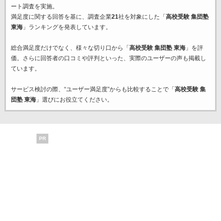
ート調査を実施。
満足度に関する回答を基に、調査企業
21
社を対象にした「
高校受験 集団塾
東海
」ランキングを発表しています。
総合満足度だけでなく、様々な切り口から「
高校受験 集団塾 東海
」を評
価。さらに回答者の口コミや評判といった、実際のユーザーの声も掲載し
ています。
サービス検討の際、“ユーザー満足度”からも比較することで「
高校受験 集
団塾 東海
」選びにお役立てください。
PR