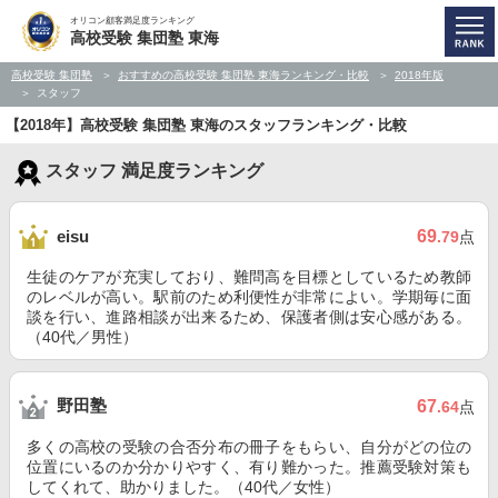
オリコン顧客満足度ランキング
高校受験 集団塾 東海
高校受験 集団塾
おすすめの高校受験 集団塾 東海ランキング・比較
2018年版
スタッフ
【2018年】高校受験 集団塾 東海のスタッフランキング・比較
スタッフ 満足度ランキング
69
eisu
.79
点
生徒のケアが充実しており、難問高を目標としているため教師
のレベルが高い。駅前のため利便性が非常によい。学期毎に面
談を行い、進路相談が出来るため、保護者側は安心感がある。
（40代／男性）
野田塾
67
.64
点
多くの高校の受験の合否分布の冊子をもらい、自分がどの位の
位置にいるのか分かりやすく、有り難かった。推薦受験対策も
してくれて、助かりました。（40代／女性）