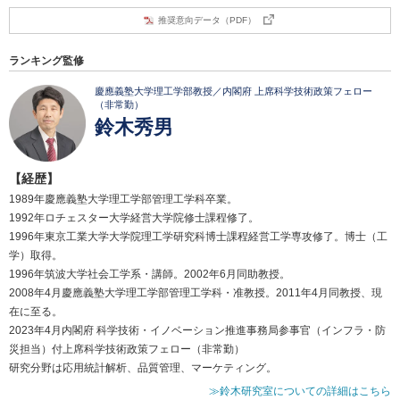
推奨意向データ（PDF）
ランキング監修
慶應義塾大学理工学部教授／内閣府 上席科学技術政策フェロー
（非常勤）
鈴木秀男
【経歴】
1989年慶應義塾大学理工学部管理工学科卒業。
1992年ロチェスター大学経営大学院修士課程修了。
1996年東京工業大学大学院理工学研究科博士課程経営工学専攻修了。博士（工
学）取得。
1996年筑波大学社会工学系・講師。2002年6月同助教授。
2008年4月慶應義塾大学理工学部管理工学科・准教授。2011年4月同教授、現
在に至る。
2023年4月内閣府 科学技術・イノベーション推進事務局参事官（インフラ・防
災担当）付上席科学技術政策フェロー（非常勤）
研究分野は応用統計解析、品質管理、マーケティング。
≫鈴木研究室についての詳細はこちら