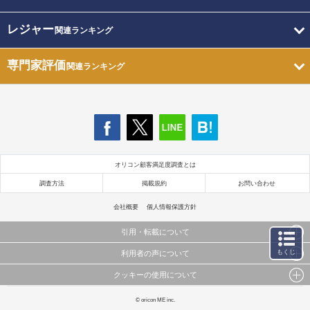
レジャー
関連ランキング
専門家評価
関連ランキング
オリコン顧客満足度調査とは
調査方法
掲載規約
お問い合わせ
会社概要
個人情報保護方針
引用・転載について
もくじ
利用者の声について
当サイトで公開されている情報（文字、写真、イラスト、画像データ等）及びこれらの配置・
編集および構造などについての著作権は株式会社oricon MEに帰属しております。
クッキーの使用について
当サイトに掲載している内容はすべてサービスの利用者が提出された見解・感想です。
これらの情報を権利者の許可なく無断転載・複製などの二次利用を行うことは固く禁じており
弊社が内容について正確性を含め一切保証するものではありません。
ます。
このサイトでは Cookie を使用して、ユーザーに合わせたコンテンツや広告の表示、ソーシャル
© oricon ME inc.
弊社の見解・ 意見ではないことをご理解いただいた上でご覧ください。