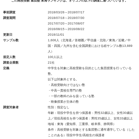
この高校受験 集団塾 東海ランキングは、オリコンの以下の調査に基づいています。
事前調査
2018/03/26～2018/07/17
調査期間
2018/07/18～2018/07/30
2017/07/20～2017/08/07
2016/08/15～2016/08/22
更新日
2018/11/01
サンプル数
1,606人（北海道／首都圏／甲信越・北陸／東海／近畿／中
国・四国／九州を含む全国調査における総サンプル数13,889
人）
規定人数
100人以上
調査企業数
21社
定義
中学生を対象に高校受験を目的とした集団授業を行っている
塾。
以下は対象外とする。
・高校受験向けではない塾
・中高一貫校生専門の塾
・一部の教科のみを扱っている塾
・映像授業が主体の塾
調査対象者
性別：指定なし
年齢：現役中学生を持つ保護者：男性32歳以上、女性30歳以
上／現役高校生を持つ保護者：男性35歳以上、女性33歳以上
地域：東海（愛知県、三重県、岐阜県、静岡県）
条件：高校受験を対象とする集団塾に通年通学している（した
ことのある）現役中学生/高校生の保護者