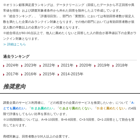
※オリコン顧客満足度ランキングは、データクリーニング（回収したデータから不正回答や異
常値を排除）および調査対象者条件から外れた回答を除外した上で作成しています。
※「総合ランキング」、「評価項目別」、部門の「業態別」においては有効回答者数が規定人
数を満たした企業のみランクイン対象となります。その他の部門においては有効回答者数が規
定人数の半数以上の企業がランクイン対象となります。
※総合得点が60.00点以上で、他人に薦めたくないと回答した人の割合が基準値以下の企業がラ
ンクイン対象となります。
≫ 詳細はこちら
過去ランキング
2024年
2023年
2022年
2021年
2020年
2019年
2018年
2017年
2016年
2015年
2014-2015年
推奨意向
調査企業のサービス利用者に、「どの程度その企業のサービスを推奨したいか」について「
A:
とても薦めたい
」「
B:まあ薦めたい
」「
C:あまり薦めたくない
」「
D:全く薦めたくない
」の4段
階で評価をしてもらい比率を算出しています。
※10段階聴取については、A=9-10回答、B=6-8回答、C=3-5回答、D=1-2回答として割合を算
出しております。
商標対象は、回答者数が100人以上の企業です。