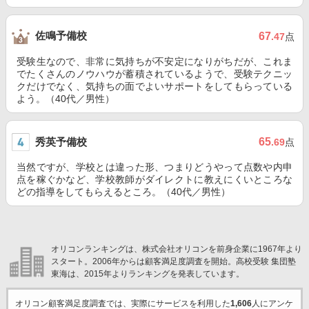
佐鳴予備校
67
.47
点
受験生なので、非常に気持ちが不安定になりがちだが、これま
でたくさんのノウハウが蓄積されているようで、受験テクニッ
クだけでなく、気持ちの面でよいサポートをしてもらっている
よう。（40代／男性）
秀英予備校
65
.69
点
当然ですが、学校とは違った形、つまりどうやって点数や内申
点を稼ぐかなど、学校教師がダイレクトに教えにくいところな
どの指導をしてもらえるところ。（40代／男性）
オリコンランキングは、株式会社オリコンを前身企業に1967年より
スタート。2006年からは顧客満足度調査を開始。高校受験 集団塾
東海は、2015年よりランキングを発表しています。
オリコン顧客満足度調査では、実際にサービスを利用した
1,606
人にアンケ