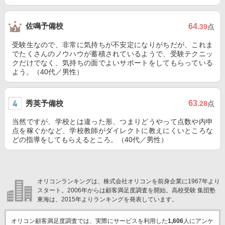
佐鳴予備校
64
.39
点
受験生なので、非常に気持ちが不安定になりがちだが、これま
でたくさんのノウハウが蓄積されているようで、受験テクニッ
クだけでなく、気持ちの面でよいサポートをしてもらっている
よう。（40代／男性）
秀英予備校
63
.28
点
当然ですが、学校とは違った形、つまりどうやって点数や内申
点を稼ぐかなど、学校教師がダイレクトに教えにくいところな
どの指導をしてもらえるところ。（40代／男性）
オリコンランキングは、株式会社オリコンを前身企業に1967年より
スタート。2006年からは顧客満足度調査を開始。高校受験 集団塾
東海は、2015年よりランキングを発表しています。
オリコン顧客満足度調査では、実際にサービスを利用した
1,606
人にアンケ