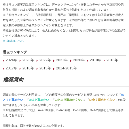
※オリコン顧客満足度ランキングは、データクリーニング（回収したデータから不正回答や異
常値を排除）および調査対象者条件から外れた回答を除外した上で作成しています。
※「総合ランキング」、「評価項目別」、部門の「業態別」においては有効回答者数が規定人
数を満たした企業のみランクイン対象となります。その他の部門においては有効回答者数が規
定人数の半数以上の企業がランクイン対象となります。
※総合得点が60.00点以上で、他人に薦めたくないと回答した人の割合が基準値以下の企業がラ
ンクイン対象となります。
≫ 詳細はこちら
過去ランキング
2024年
2023年
2022年
2021年
2020年
2019年
2018年
2017年
2016年
2015年
2014-2015年
推奨意向
調査企業のサービス利用者に、「どの程度その企業のサービスを推奨したいか」について「
A:
とても薦めたい
」「
B:まあ薦めたい
」「
C:あまり薦めたくない
」「
D:全く薦めたくない
」の4段
階で評価をしてもらい比率を算出しています。
※10段階聴取については、A=9-10回答、B=6-8回答、C=3-5回答、D=1-2回答として割合を算
出しております。
商標対象は、回答者数が100人以上の企業です。