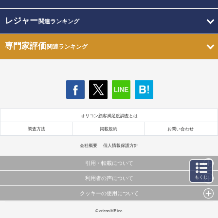
レジャー
関連ランキング
専門家評価
関連ランキング
オリコン顧客満足度調査とは
調査方法
掲載規約
お問い合わせ
会社概要
個人情報保護方針
引用・転載について
もくじ
利用者の声について
当サイトで公開されている情報（文字、写真、イラスト、画像データ等）及びこれらの配置・
編集および構造などについての著作権は株式会社oricon MEに帰属しております。
クッキーの使用について
当サイトに掲載している内容はすべてサービスの利用者が提出された見解・感想です。
これらの情報を権利者の許可なく無断転載・複製などの二次利用を行うことは固く禁じており
弊社が内容について正確性を含め一切保証するものではありません。
ます。
このサイトでは Cookie を使用して、ユーザーに合わせたコンテンツや広告の表示、ソーシャル
© oricon ME inc.
弊社の見解・ 意見ではないことをご理解いただいた上でご覧ください。