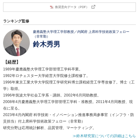
推奨意向データ（PDF）
ランキング監修
慶應義塾大学理工学部教授／内閣府 上席科学技術政策フェロー
（非常勤）
鈴木秀男
【経歴】
1989年慶應義塾大学理工学部管理工学科卒業。
1992年ロチェスター大学経営大学院修士課程修了。
1996年東京工業大学大学院理工学研究科博士課程経営工学専攻修了。博士（工
学）取得。
1996年筑波大学社会工学系・講師。2002年6月同助教授。
2008年4月慶應義塾大学理工学部管理工学科・准教授。2011年4月同教授、現
在に至る。
2023年4月内閣府 科学技術・イノベーション推進事務局参事官（インフラ・防
災担当）付上席科学技術政策フェロー（非常勤）
研究分野は応用統計解析、品質管理、マーケティング。
≫鈴木研究室についての詳細はこちら