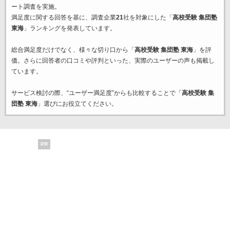
ート調査を実施。
満足度に関する回答を基に、調査企業
21
社を対象にした「
高校受験 集団塾
東海
」ランキングを発表しています。
総合満足度だけでなく、様々な切り口から「
高校受験 集団塾 東海
」を評
価。さらに回答者の口コミや評判といった、実際のユーザーの声も掲載し
ています。
サービス検討の際、“ユーザー満足度”からも比較することで「
高校受験 集
団塾 東海
」選びにお役立てください。
PR