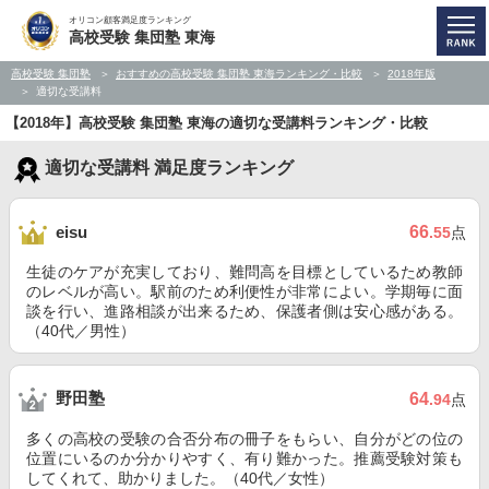
オリコン顧客満足度ランキング
高校受験 集団塾 東海
高校受験 集団塾
おすすめの高校受験 集団塾 東海ランキング・比較
2018年版
適切な受講料
【2018年】高校受験 集団塾 東海の適切な受講料ランキング・比較
適切な受講料 満足度ランキング
66
eisu
.55
点
生徒のケアが充実しており、難問高を目標としているため教師
のレベルが高い。駅前のため利便性が非常によい。学期毎に面
談を行い、進路相談が出来るため、保護者側は安心感がある。
（40代／男性）
野田塾
64
.94
点
多くの高校の受験の合否分布の冊子をもらい、自分がどの位の
位置にいるのか分かりやすく、有り難かった。推薦受験対策も
してくれて、助かりました。（40代／女性）