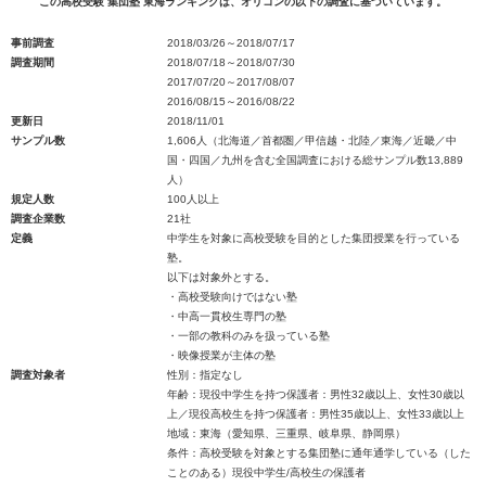
この高校受験 集団塾 東海ランキングは、オリコンの以下の調査に基づいています。
事前調査
2018/03/26～2018/07/17
調査期間
2018/07/18～2018/07/30
2017/07/20～2017/08/07
2016/08/15～2016/08/22
更新日
2018/11/01
サンプル数
1,606人（北海道／首都圏／甲信越・北陸／東海／近畿／中
国・四国／九州を含む全国調査における総サンプル数13,889
人）
規定人数
100人以上
調査企業数
21社
定義
中学生を対象に高校受験を目的とした集団授業を行っている
塾。
以下は対象外とする。
・高校受験向けではない塾
・中高一貫校生専門の塾
・一部の教科のみを扱っている塾
・映像授業が主体の塾
調査対象者
性別：指定なし
年齢：現役中学生を持つ保護者：男性32歳以上、女性30歳以
上／現役高校生を持つ保護者：男性35歳以上、女性33歳以上
地域：東海（愛知県、三重県、岐阜県、静岡県）
条件：高校受験を対象とする集団塾に通年通学している（した
ことのある）現役中学生/高校生の保護者