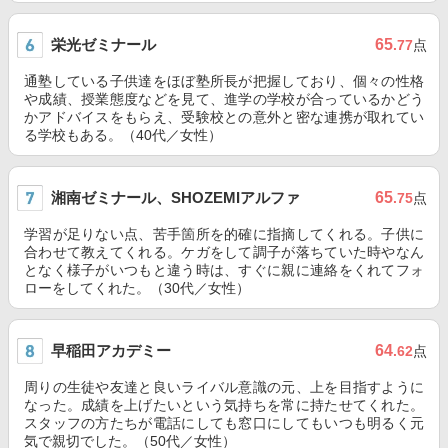
栄光ゼミナール
65
.77
点
通塾している子供達をほぼ塾所長が把握しており、個々の性格
や成績、授業態度などを見て、進学の学校が合っているかどう
かアドバイスをもらえ、受験校との意外と密な連携が取れてい
る学校もある。（40代／女性）
湘南ゼミナール、SHOZEMIアルファ
65
.75
点
学習が足りない点、苦手箇所を的確に指摘してくれる。子供に
合わせて教えてくれる。ケガをして調子が落ちていた時やなん
となく様子がいつもと違う時は、すぐに親に連絡をくれてフォ
ローをしてくれた。（30代／女性）
早稲田アカデミー
64
.62
点
周りの生徒や友達と良いライバル意識の元、上を目指すように
なった。成績を上げたいという気持ちを常に持たせてくれた。
スタッフの方たちが電話にしても窓口にしてもいつも明るく元
気で親切でした。（50代／女性）