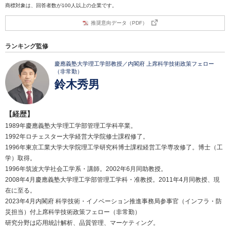
商標対象は、回答者数が100人以上の企業です。
推奨意向データ（PDF）
ランキング監修
慶應義塾大学理工学部教授／内閣府 上席科学技術政策フェロー
（非常勤）
鈴木秀男
【経歴】
1989年慶應義塾大学理工学部管理工学科卒業。
1992年ロチェスター大学経営大学院修士課程修了。
1996年東京工業大学大学院理工学研究科博士課程経営工学専攻修了。博士（工
学）取得。
1996年筑波大学社会工学系・講師。2002年6月同助教授。
2008年4月慶應義塾大学理工学部管理工学科・准教授。2011年4月同教授、現
在に至る。
2023年4月内閣府 科学技術・イノベーション推進事務局参事官（インフラ・防
災担当）付上席科学技術政策フェロー（非常勤）
研究分野は応用統計解析、品質管理、マーケティング。