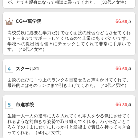
が、とても親身になって相談に乗ってくれた。（30代／女性）
CG中萬学院
66
.68
点
高校受験に必要な学力だけでなく面接の練習などもさせてくれ
てトータルでサポートしてくれるので非常にありがたいです。
学校への提出物も個々にチェックしてくれて非常に手厚いで
す。（40代／女性）
スクール21
66
.60
点
面談のたびに１つ上のランクを目指せると声をかけてくれて、
最終的にはそのランクまで引き上げてくれた。（40代／男性）
市進学院
66
.30
点
生徒一人一人の指導に力を入れてくれ本人をやる気にさせてく
れるような前向きな姿勢で取り組んでくれる。わからないとこ
ろをそのままにせずにしっかりと最後まで責任を持って向き合
ってくれる。（50代／女性）