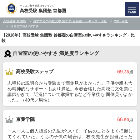
オリコン顧客満足度ランキング
高校受験 集団塾 首都圏
高校受験 集団塾
おすすめの高校受験 集団塾 首都圏ランキング・比較
2018年版
自習室の使いやすさ
【2018年】高校受験 集団塾 首都圏の自習室の使いやすさランキング・比
較
自習室の使いやすさ 満足度ランキング
高校受験ステップ
69
.38
点
志望校の説明会から受験まで面倒見がよかった。子供や親も含
め精神的なサポートもあり満足。今春合格した高校に文化祭に
講師がきて、近況について掌握するなど卒業後も 面倒見がよか
った。（40代／男性）
京葉学院
66
.90
点
一人一人に個人担当の先生がついて、子供のことをよく把握し
てくれていた。うちの子供の場合は、校長先生が担当だった