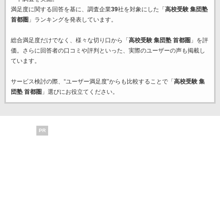
満足度に関する回答を基に、調査企業
39
社を対象にした「
高校受験 集団塾
首都圏
」ランキングを発表しています。
総合満足度だけでなく、様々な切り口から「
高校受験 集団塾 首都圏
」を評
価。さらに回答者の口コミや評判といった、実際のユーザーの声も掲載し
ています。
サービス検討の際、“ユーザー満足度”からも比較することで「
高校受験 集
団塾 首都圏
」選びにお役立てください。
PR