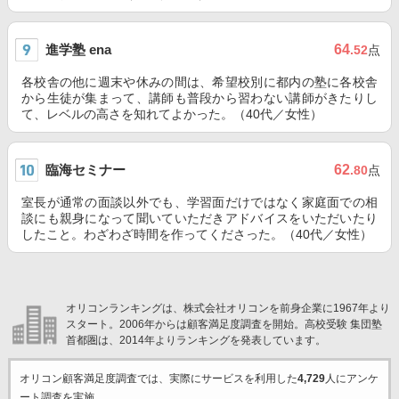
進学塾 ena
64
.52
点
各校舎の他に週末や休みの間は、希望校別に都内の塾に各校舎
から生徒が集まって、講師も普段から習わない講師がきたりし
て、レベルの高さを知れてよかった。（40代／女性）
臨海セミナー
62
.80
点
室長が通常の面談以外でも、学習面だけではなく家庭面での相
談にも親身になって聞いていただきアドバイスをいただいたり
したこと。わざわざ時間を作ってくださった。（40代／女性）
オリコンランキングは、株式会社オリコンを前身企業に1967年より
スタート。2006年からは顧客満足度調査を開始。高校受験 集団塾
首都圏は、2014年よりランキングを発表しています。
オリコン顧客満足度調査では、実際にサービスを利用した
4,729
人にアンケ
ート調査を実施。