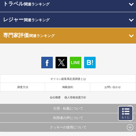
トラベル
関連ランキング
レジャー
関連ランキング
専門家評価
関連ランキング
オリコン顧客満足度調査とは
調査方法
掲載規約
お問い合わせ
会社概要
個人情報保護方針
引用・転載について
もくじ
利用者の声について
当サイトで公開されている情報（文字、写真、イラスト、画像データ等）及びこれらの配置・
編集および構造などについての著作権は株式会社oricon MEに帰属しております。
クッキーの使用について
当サイトに掲載している内容はすべてサービスの利用者が提出された見解・感想です。
これらの情報を権利者の許可なく無断転載・複製などの二次利用を行うことは固く禁じており
弊社が内容について正確性を含め一切保証するものではありません。
ます。