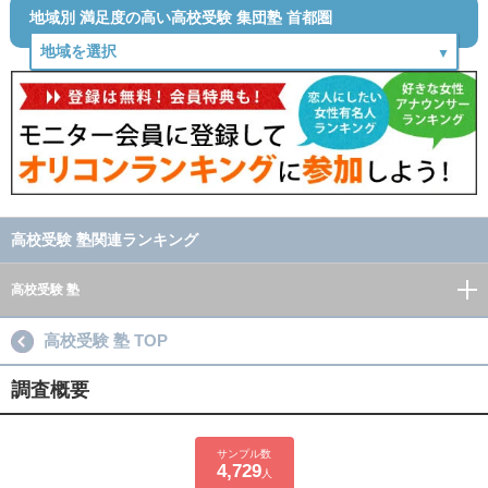
地域別 満足度の高い高校受験 集団塾 首都圏
高校受験 塾関連ランキング
高校受験 塾
高校受験 塾 TOP
調査概要
サンプル数
4,729
人