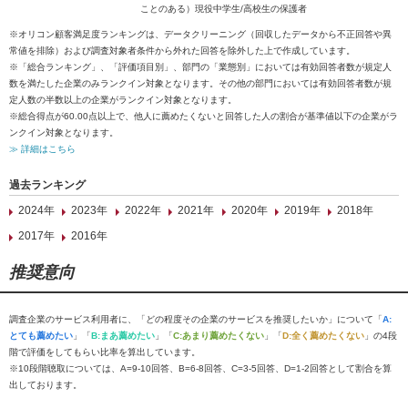
ことのある）現役中学生/高校生の保護者
※オリコン顧客満足度ランキングは、データクリーニング（回収したデータから不正回答や異
常値を排除）および調査対象者条件から外れた回答を除外した上で作成しています。
※「総合ランキング」、「評価項目別」、部門の「業態別」においては有効回答者数が規定人
数を満たした企業のみランクイン対象となります。その他の部門においては有効回答者数が規
定人数の半数以上の企業がランクイン対象となります。
※総合得点が60.00点以上で、他人に薦めたくないと回答した人の割合が基準値以下の企業がラ
ンクイン対象となります。
≫ 詳細はこちら
過去ランキング
2024年
2023年
2022年
2021年
2020年
2019年
2018年
2017年
2016年
推奨意向
調査企業のサービス利用者に、「どの程度その企業のサービスを推奨したいか」について「
A:
とても薦めたい
」「
B:まあ薦めたい
」「
C:あまり薦めたくない
」「
D:全く薦めたくない
」の4段
階で評価をしてもらい比率を算出しています。
※10段階聴取については、A=9-10回答、B=6-8回答、C=3-5回答、D=1-2回答として割合を算
出しております。