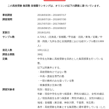
この高校受験 集団塾 首都圏ランキングは、オリコンの以下の調査に基づいています。
事前調査
2018/03/26～2018/07/17
調査期間
2018/07/18～2018/07/30
2017/07/20～2017/08/07
2016/08/15～2016/08/22
更新日
2018/11/01
サンプル数
4,729人（北海道／首都圏／甲信越・北陸／東海／近畿／中
国・四国／九州を含む全国調査における総サンプル数13,889
人）
規定人数
100人以上
調査企業数
39社
定義
中学生を対象に高校受験を目的とした集団授業を行っている
塾。
以下は対象外とする。
・高校受験向けではない塾
・中高一貫校生専門の塾
・一部の教科のみを扱っている塾
・映像授業が主体の塾
調査対象者
性別：指定なし
年齢：現役中学生を持つ保護者：男性32歳以上、女性30歳以
上／現役高校生を持つ保護者：男性35歳以上、女性33歳以上
地域：首都圏（東京都、神奈川県、千葉県、埼玉県）
条件：高校受験を対象とする集団塾に通年通学している（した