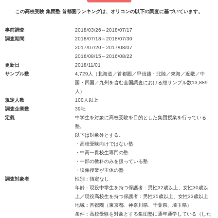
この高校受験 集団塾 首都圏ランキングは、オリコンの以下の調査に基づいています。
事前調査
2018/03/26～2018/07/17
調査期間
2018/07/18～2018/07/30
2017/07/20～2017/08/07
2016/08/15～2016/08/22
更新日
2018/11/01
サンプル数
4,729人（北海道／首都圏／甲信越・北陸／東海／近畿／中
国・四国／九州を含む全国調査における総サンプル数13,889
人）
規定人数
100人以上
調査企業数
39社
定義
中学生を対象に高校受験を目的とした集団授業を行っている
塾。
以下は対象外とする。
・高校受験向けではない塾
・中高一貫校生専門の塾
・一部の教科のみを扱っている塾
・映像授業が主体の塾
調査対象者
性別：指定なし
年齢：現役中学生を持つ保護者：男性32歳以上、女性30歳以
上／現役高校生を持つ保護者：男性35歳以上、女性33歳以上
地域：首都圏（東京都、神奈川県、千葉県、埼玉県）
条件：高校受験を対象とする集団塾に通年通学している（した