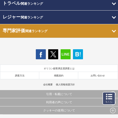
トラベル
関連ランキング
レジャー
関連ランキング
専門家評価
関連ランキング
オリコン顧客満足度調査とは
調査方法
掲載規約
お問い合わせ
会社概要
個人情報保護方針
引用・転載について
もくじ
利用者の声について
当サイトで公開されている情報（文字、写真、イラスト、画像データ等）及びこれらの配置・
編集および構造などについての著作権は株式会社oricon MEに帰属しております。
クッキーの使用について
当サイトに掲載している内容はすべてサービスの利用者が提出された見解・感想です。
これらの情報を権利者の許可なく無断転載・複製などの二次利用を行うことは固く禁じており
弊社が内容について正確性を含め一切保証するものではありません。
ます。