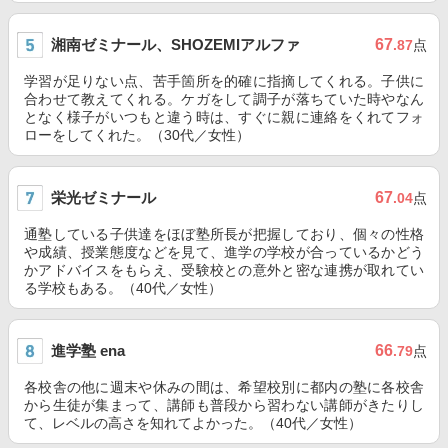
湘南ゼミナール、SHOZEMIアルファ
67
.87
点
学習が足りない点、苦手箇所を的確に指摘してくれる。子供に
合わせて教えてくれる。ケガをして調子が落ちていた時やなん
となく様子がいつもと違う時は、すぐに親に連絡をくれてフォ
ローをしてくれた。（30代／女性）
栄光ゼミナール
67
.04
点
通塾している子供達をほぼ塾所長が把握しており、個々の性格
や成績、授業態度などを見て、進学の学校が合っているかどう
かアドバイスをもらえ、受験校との意外と密な連携が取れてい
る学校もある。（40代／女性）
進学塾 ena
66
.79
点
各校舎の他に週末や休みの間は、希望校別に都内の塾に各校舎
から生徒が集まって、講師も普段から習わない講師がきたりし
て、レベルの高さを知れてよかった。（40代／女性）