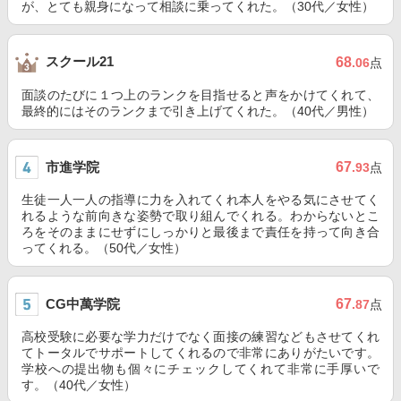
が、とても親身になって相談に乗ってくれた。（30代／女性）
スクール21
68
.06
点
面談のたびに１つ上のランクを目指せると声をかけてくれて、
最終的にはそのランクまで引き上げてくれた。（40代／男性）
市進学院
67
.93
点
生徒一人一人の指導に力を入れてくれ本人をやる気にさせてく
れるような前向きな姿勢で取り組んでくれる。わからないとこ
ろをそのままにせずにしっかりと最後まで責任を持って向き合
ってくれる。（50代／女性）
CG中萬学院
67
.87
点
高校受験に必要な学力だけでなく面接の練習などもさせてくれ
てトータルでサポートしてくれるので非常にありがたいです。
学校への提出物も個々にチェックしてくれて非常に手厚いで
す。（40代／女性）