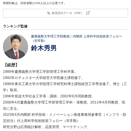
商標対象は、回答者数が100人以上の企業です。
推奨意向データ（PDF）
ランキング監修
慶應義塾大学理工学部教授／内閣府 上席科学技術政策フェロー
（非常勤）
鈴木秀男
【経歴】
1989年慶應義塾大学理工学部管理工学科卒業。
1992年ロチェスター大学経営大学院修士課程修了。
1996年東京工業大学大学院理工学研究科博士課程経営工学専攻修了。博士（工
学）取得。
1996年筑波大学社会工学系・講師。2002年6月同助教授。
2008年4月慶應義塾大学理工学部管理工学科・准教授。2011年4月同教授、現
在に至る。
2023年4月内閣府 科学技術・イノベーション推進事務局参事官（インフラ・防
災担当）付上席科学技術政策フェロー（非常勤）
研究分野は応用統計解析、品質管理、マーケティング。