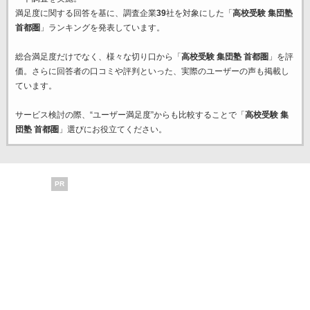
満足度に関する回答を基に、調査企業
39
社を対象にした「
高校受験 集団塾
首都圏
」ランキングを発表しています。
総合満足度だけでなく、様々な切り口から「
高校受験 集団塾 首都圏
」を評
価。さらに回答者の口コミや評判といった、実際のユーザーの声も掲載し
ています。
サービス検討の際、“ユーザー満足度”からも比較することで「
高校受験 集
団塾 首都圏
」選びにお役立てください。
PR