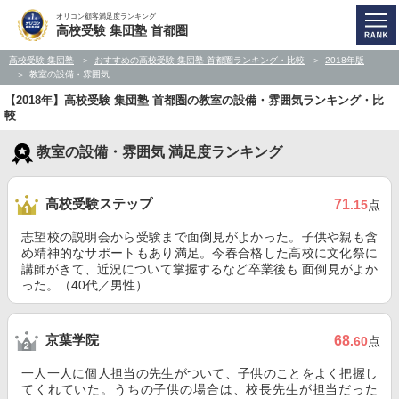
オリコン顧客満足度ランキング
高校受験 集団塾 首都圏
高校受験 集団塾
おすすめの高校受験 集団塾 首都圏ランキング・比較
2018年版
教室の設備・雰囲気
【2018年】高校受験 集団塾 首都圏の教室の設備・雰囲気ランキング・比
較
教室の設備・雰囲気 満足度ランキング
高校受験ステップ
71
.15
点
志望校の説明会から受験まで面倒見がよかった。子供や親も含
め精神的なサポートもあり満足。今春合格した高校に文化祭に
講師がきて、近況について掌握するなど卒業後も 面倒見がよか
った。（40代／男性）
京葉学院
68
.60
点
一人一人に個人担当の先生がついて、子供のことをよく把握し
てくれていた。うちの子供の場合は、校長先生が担当だった