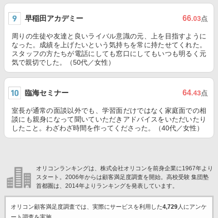
早稲田アカデミー
66
.03
点
周りの生徒や友達と良いライバル意識の元、上を目指すように
なった。成績を上げたいという気持ちを常に持たせてくれた。
スタッフの方たちが電話にしても窓口にしてもいつも明るく元
気で親切でした。（50代／女性）
臨海セミナー
64
.43
点
室長が通常の面談以外でも、学習面だけではなく家庭面での相
談にも親身になって聞いていただきアドバイスをいただいたり
したこと。わざわざ時間を作ってくださった。（40代／女性）
オリコンランキングは、株式会社オリコンを前身企業に1967年より
スタート。2006年からは顧客満足度調査を開始。高校受験 集団塾
首都圏は、2014年よりランキングを発表しています。
オリコン顧客満足度調査では、実際にサービスを利用した
4,729
人にアンケ
ート調査を実施。