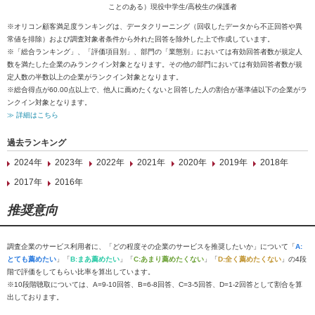
ことのある）現役中学生/高校生の保護者
※オリコン顧客満足度ランキングは、データクリーニング（回収したデータから不正回答や異
常値を排除）および調査対象者条件から外れた回答を除外した上で作成しています。
※「総合ランキング」、「評価項目別」、部門の「業態別」においては有効回答者数が規定人
数を満たした企業のみランクイン対象となります。その他の部門においては有効回答者数が規
定人数の半数以上の企業がランクイン対象となります。
※総合得点が60.00点以上で、他人に薦めたくないと回答した人の割合が基準値以下の企業がラ
ンクイン対象となります。
≫ 詳細はこちら
過去ランキング
2024年
2023年
2022年
2021年
2020年
2019年
2018年
2017年
2016年
推奨意向
調査企業のサービス利用者に、「どの程度その企業のサービスを推奨したいか」について「
A:
とても薦めたい
」「
B:まあ薦めたい
」「
C:あまり薦めたくない
」「
D:全く薦めたくない
」の4段
階で評価をしてもらい比率を算出しています。
※10段階聴取については、A=9-10回答、B=6-8回答、C=3-5回答、D=1-2回答として割合を算
出しております。