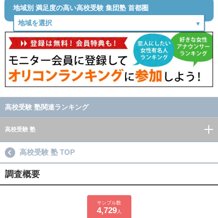
地域別 満足度の高い高校受験 集団塾 首都圏
高校受験 塾関連ランキング
高校受験 塾
高校受験 塾 TOP
調査概要
サンプル数
4,729
人