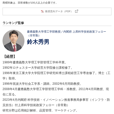
商標対象は、回答者数が100人以上の企業です。
推奨意向データ（PDF）
ランキング監修
慶應義塾大学理工学部教授／内閣府 上席科学技術政策フェロー
（非常勤）
鈴木秀男
【経歴】
1989年慶應義塾大学理工学部管理工学科卒業。
1992年ロチェスター大学経営大学院修士課程修了。
1996年東京工業大学大学院理工学研究科博士課程経営工学専攻修了。博士（工
学）取得。
1996年筑波大学社会工学系・講師。2002年6月同助教授。
2008年4月慶應義塾大学理工学部管理工学科・准教授。2011年4月同教授、現
在に至る。
2023年4月内閣府 科学技術・イノベーション推進事務局参事官（インフラ・防
災担当）付上席科学技術政策フェロー（非常勤）
研究分野は応用統計解析、品質管理、マーケティング。