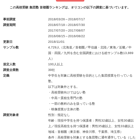
この高校受験 集団塾 首都圏ランキングは、オリコンの以下の調査に基づいています。
事前調査
2018/03/26～2018/07/17
調査期間
2018/07/18～2018/07/30
2017/07/20～2017/08/07
2016/08/15～2016/08/22
更新日
2018/11/01
サンプル数
4,729人（北海道／首都圏／甲信越・北陸／東海／近畿／中
国・四国／九州を含む全国調査における総サンプル数13,889
人）
規定人数
100人以上
調査企業数
39社
定義
中学生を対象に高校受験を目的とした集団授業を行っている
塾。
以下は対象外とする。
・高校受験向けではない塾
・中高一貫校生専門の塾
・一部の教科のみを扱っている塾
・映像授業が主体の塾
調査対象者
性別：指定なし
年齢：現役中学生を持つ保護者：男性32歳以上、女性30歳以
上／現役高校生を持つ保護者：男性35歳以上、女性33歳以上
地域：首都圏（東京都、神奈川県、千葉県、埼玉県）
条件：高校受験を対象とする集団塾に通年通学している（した