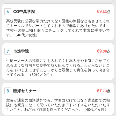
CG中萬学院
69
.63
点
高校受験に必要な学力だけでなく面接の練習などもさせてくれ
てトータルでサポートしてくれるので非常にありがたいです。
学校への提出物も個々にチェックしてくれて非常に手厚いで
す。（40代／女性）
市進学院
69
.36
点
生徒一人一人の指導に力を入れてくれ本人をやる気にさせてく
れるような前向きな姿勢で取り組んでくれる。わからないとこ
ろをそのままにせずにしっかりと最後まで責任を持って向き合
ってくれる。（50代／女性）
臨海セミナー
67
.73
点
室長が通常の面談以外でも、学習面だけではなく家庭面での相
談にも親身になって聞いていただきアドバイスをいただいたり
したこと。わざわざ時間を作ってくださった。（40代／女性）