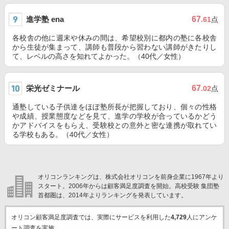
進学塾 ena
67
.61
点
各校舎の他に週末や休みの間は、希望校別に都内の塾に各校舎
から生徒が集まって、講師も普段から習わない講師がきたりし
て、レベルの高さを知れてよかった。（40代／女性）
栄光ゼミナール
67
.02
点
通塾している子供達をほぼ塾所長が把握しており、個々の性格
や成績、授業態度などを見て、進学の学校が合っているかどう
かアドバイスをもらえ、受験校との意外と密な連携が取れてい
る学校もある。（40代／女性）
オリコンランキングは、株式会社オリコンを前身企業に1967年より
スタート。2006年からは顧客満足度調査を開始。高校受験 集団塾
首都圏は、2014年よりランキングを発表しています。
オリコン顧客満足度調査では、実際にサービスを利用した
4,729
人にアンケ
ート調査を実施。