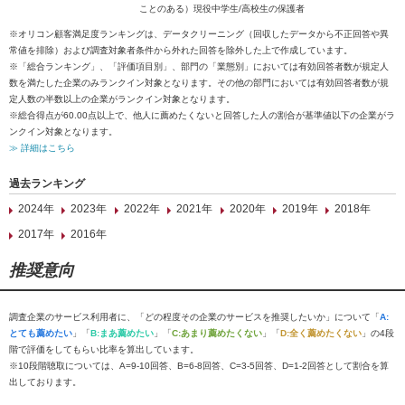
ことのある）現役中学生/高校生の保護者
※オリコン顧客満足度ランキングは、データクリーニング（回収したデータから不正回答や異
常値を排除）および調査対象者条件から外れた回答を除外した上で作成しています。
※「総合ランキング」、「評価項目別」、部門の「業態別」においては有効回答者数が規定人
数を満たした企業のみランクイン対象となります。その他の部門においては有効回答者数が規
定人数の半数以上の企業がランクイン対象となります。
※総合得点が60.00点以上で、他人に薦めたくないと回答した人の割合が基準値以下の企業がラ
ンクイン対象となります。
≫ 詳細はこちら
過去ランキング
2024年
2023年
2022年
2021年
2020年
2019年
2018年
2017年
2016年
推奨意向
調査企業のサービス利用者に、「どの程度その企業のサービスを推奨したいか」について「
A:
とても薦めたい
」「
B:まあ薦めたい
」「
C:あまり薦めたくない
」「
D:全く薦めたくない
」の4段
階で評価をしてもらい比率を算出しています。
※10段階聴取については、A=9-10回答、B=6-8回答、C=3-5回答、D=1-2回答として割合を算
出しております。