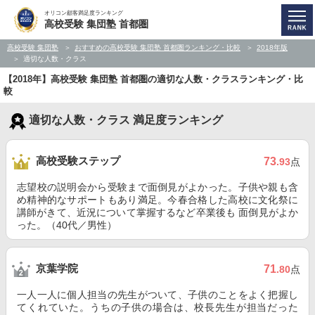
オリコン顧客満足度ランキング
高校受験 集団塾 首都圏
高校受験 集団塾
おすすめの高校受験 集団塾 首都圏ランキング・比較
2018年版
適切な人数・クラス
【2018年】高校受験 集団塾 首都圏の適切な人数・クラスランキング・比
較
適切な人数・クラス 満足度ランキング
高校受験ステップ
73
.93
点
志望校の説明会から受験まで面倒見がよかった。子供や親も含
め精神的なサポートもあり満足。今春合格した高校に文化祭に
講師がきて、近況について掌握するなど卒業後も 面倒見がよか
った。（40代／男性）
京葉学院
71
.80
点
一人一人に個人担当の先生がついて、子供のことをよく把握し
てくれていた。うちの子供の場合は、校長先生が担当だった