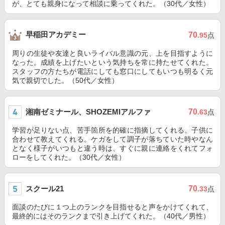
が、とても親身になって相談に乗ってくれた。（30代／女性）
早稲田アカデミー
70
.95
点
周りの生徒や友達と良いライバル意識の元、上を目指すように
なった。成績を上げたいという気持ちを常に持たせてくれた。
スタッフの方たちが電話にしても窓口にしてもいつも明るく元
気で親切でした。（50代／女性）
湘南ゼミナール、SHOZEMIアルファ
70
.63
点
学習が足りない点、苦手箇所を的確に指摘してくれる。子供に
合わせて教えてくれる。ケガをして調子が落ちていた時やなん
となく様子がいつもと違う時は、すぐに親に連絡をくれてフォ
ローをしてくれた。（30代／女性）
スクール21
70
.33
点
面談のたびに１つ上のランクを目指せると声をかけてくれて、
最終的にはそのランクまで引き上げてくれた。（40代／男性）