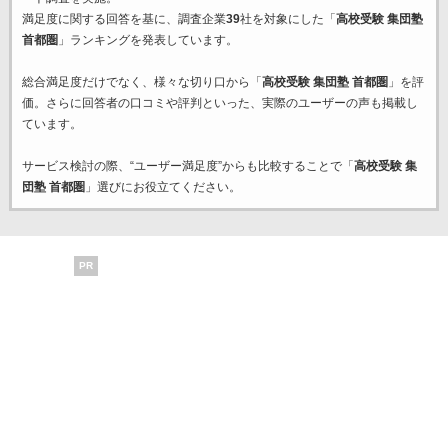
満足度に関する回答を基に、調査企業
39
社を対象にした「
高校受験 集団塾
首都圏
」ランキングを発表しています。
総合満足度だけでなく、様々な切り口から「
高校受験 集団塾 首都圏
」を評
価。さらに回答者の口コミや評判といった、実際のユーザーの声も掲載し
ています。
サービス検討の際、“ユーザー満足度”からも比較することで「
高校受験 集
団塾 首都圏
」選びにお役立てください。
PR