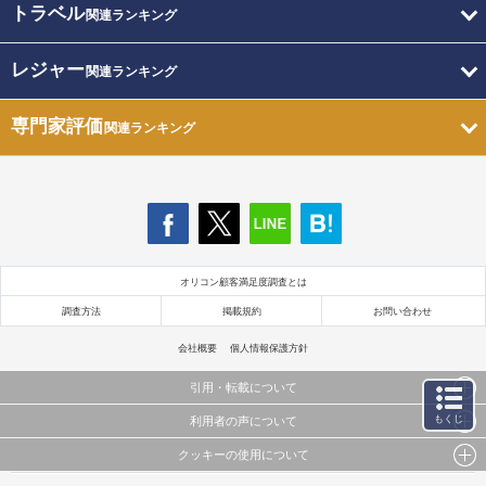
トラベル
関連ランキング
レジャー
関連ランキング
専門家評価
関連ランキング
オリコン顧客満足度調査とは
調査方法
掲載規約
お問い合わせ
会社概要
個人情報保護方針
引用・転載について
もくじ
利用者の声について
当サイトで公開されている情報（文字、写真、イラスト、画像データ等）及びこれらの配置・
編集および構造などについての著作権は株式会社oricon MEに帰属しております。
クッキーの使用について
当サイトに掲載している内容はすべてサービスの利用者が提出された見解・感想です。
これらの情報を権利者の許可なく無断転載・複製などの二次利用を行うことは固く禁じており
弊社が内容について正確性を含め一切保証するものではありません。
ます。