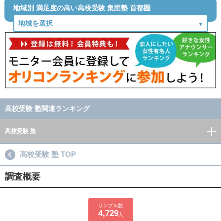
地域別 満足度の高い高校受験 集団塾 首都圏
高校受験 塾関連ランキング
高校受験 塾
高校受験 塾 TOP
調査概要
サンプル数
4,729
人