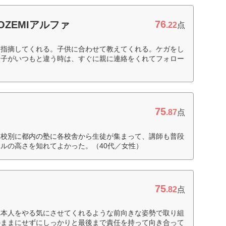
76
ZEMIアルファ
.22
点
に指摘してくれる。子供に合わせて教えてくれる。ケガをし
様子がいつもと違う時は、すぐに親に連絡をくれてフォロー
75
.87
点
望校別に都内の塾に各校舎から生徒が集まって、講師も普段
ルの高さを知れてよかった。（40代／女性）
75
.82
点
れ本人をやる気にさせてくれるような前向きな姿勢で取り組
のままにせずにしっかりと最後まで責任を持って向き合って