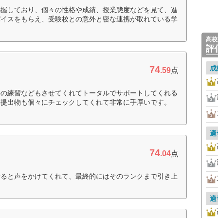
把握しており、個々の性格や成績、授業態度などを見て、進
バイスをもらえ、受験校との意外と密な連携が取れている学
高校
評
74
成
.59
点
接の練習などもさせてくれてトータルでサポートしてくれる
の提出物も個々にチェックしてくれて非常に手厚いです。
適
74
.04
点
せると声をかけてくれて、最終的にはそのランクまで引き上
適