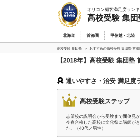
オリコン顧客満足度ランキ
高校受験 集団
北海道
首都圏
甲信越・北陸
高校受験 集団塾
おすすめの高校受験 集団塾 首
【2018年】高校受験 集団
通いやすさ・治安 満足度
高校受験ステップ
志望校の説明会から受験まで面倒見
今春合格した高校に文化祭に講師がき
た。（40代／男性）