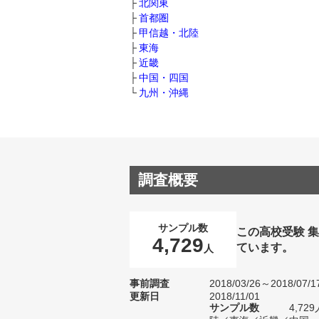
北関東
首都圏
甲信越・北陸
東海
近畿
中国・四国
九州・沖縄
調査概要
サンプル数
この高校受験 
4,729
ています。
人
事前調査
2018/03/26～2018/07/1
更新日
2018/11/01
サンプル数
4,7