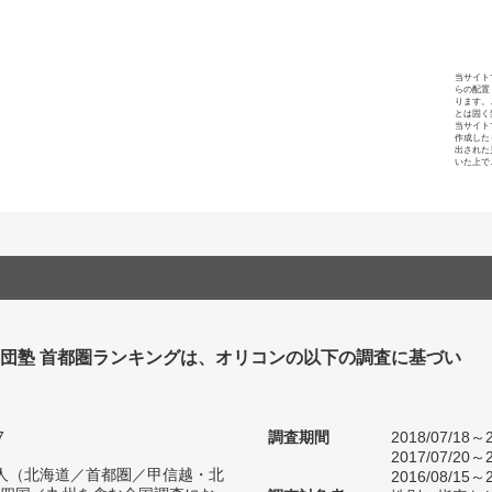
当サイト
らの配置
ります。
とは固く
当サイト
作成した
出された
いた上で
集団塾 首都圏ランキングは、オリコンの以下の調査に基づい
7
調査期間
2018/07/18～2
2017/07/20～2
29人（北海道／首都圏／甲信越・北
2016/08/15～2