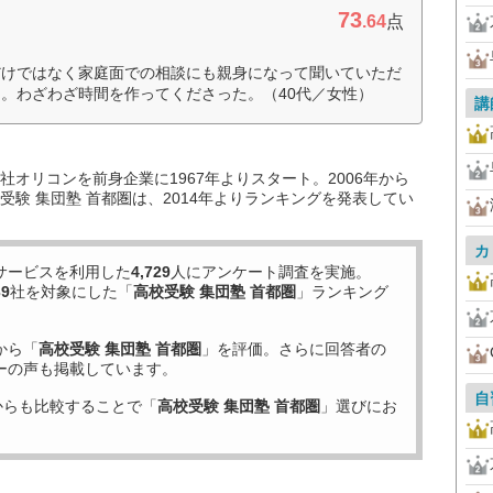
73
.64
点
だけではなく家庭面での相談にも親身になって聞いていただ
。わざわざ時間を作ってくださった。（40代／女性）
講
オリコンを前身企業に1967年よりスタート。2006年から
験 集団塾 首都圏は、2014年よりランキングを発表してい
カ
サービスを利用した
4,729
人にアンケート調査を実施。
39
社を対象にした「
高校受験 集団塾 首都圏
」ランキング
から「
高校受験 集団塾 首都圏
」を評価。さらに回答者の
ーの声も掲載しています。
自
からも比較することで「
高校受験 集団塾 首都圏
」選びにお