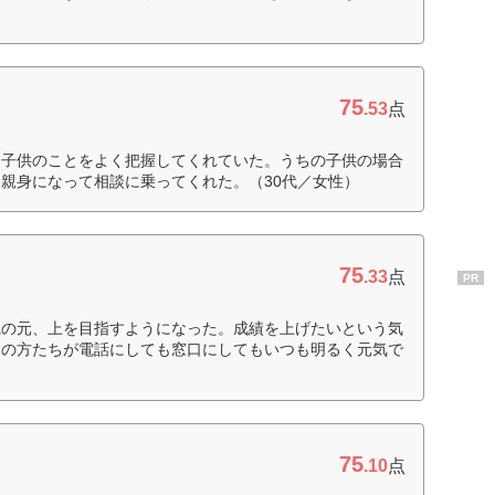
75
.53
点
、子供のことをよく把握してくれていた。うちの子供の場合
親身になって相談に乗ってくれた。（30代／女性）
75
.33
点
PR
識の元、上を目指すようになった。成績を上げたいという気
フの方たちが電話にしても窓口にしてもいつも明るく元気で
75
.10
点