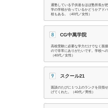
通塾している子供達をほぼ塾所長が
学の学校が合っているかどうかアド
校もある。（40代／女性）
CG中萬学院
高校受験に必要な学力だけでなく面
ので非常にありがたいです。学校へ
（40代／女性）
スクール21
面談のたびに１つ上のランクを目指
げてくれた。（40代／男性）