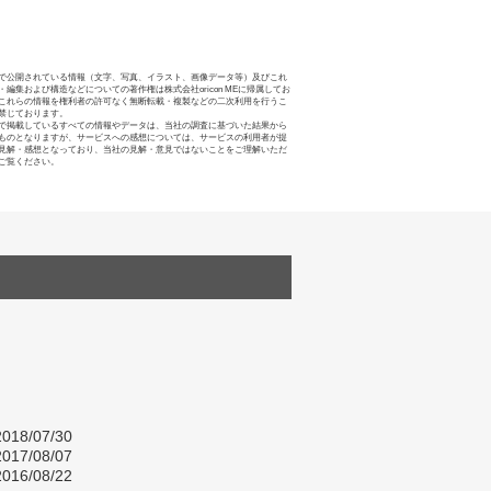
で公開されている情報（文字、写真、イラスト、画像データ等）及びこれ
・編集および構造などについての著作権は株式会社oricon MEに帰属してお
これらの情報を権利者の許可なく無断転載・複製などの二次利用を行うこ
禁じております。
で掲載しているすべての情報やデータは、当社の調査に基づいた結果から
ものとなりますが、サービスへの感想については、サービスの利用者が提
見解・感想となっており、当社の見解・意見ではないことをご理解いただ
ご覧ください。
018/07/30
017/08/07
016/08/22