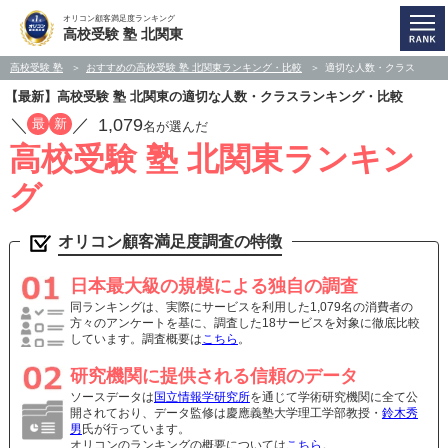
オリコン顧客満足度ランキング
高校受験 塾 北関東
高校受験 塾
おすすめの高校受験 塾 北関東ランキング・比較
適切な人数・クラス
【最新】高校受験 塾 北関東の適切な人数・クラスランキング・比較
／
／
1,079
最
新
名が選んだ
高校受験 塾 北関東ランキン
グ
オリコン顧客満足度調査の特徴
日本最大級の規模による独自の調査
同ランキングは、実際にサービスを利用した1,079名の消費者の
方々のアンケートを基に、調査した18サービスを対象に徹底比較
しています。調査概要は
こちら
。
研究機関に提供される信頼のデータ
ソースデータは
国立情報学研究所
を通じて学術研究機関に全て公
開されており、データ監修は慶應義塾大学理工学部教授・
鈴木秀
男
氏が行っています。
オリコンのランキングの概要については
こちら
。