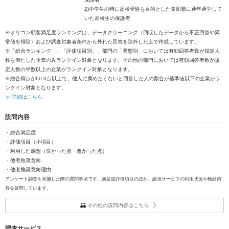
2)中学生の時に高校受験を目的とした集団塾に通年通学して
いた高校生の保護者
※オリコン顧客満足度ランキングは、データクリーニング（回収したデータから不正回答や異
常値を排除）および調査対象者条件から外れた回答を除外した上で作成しています。
※「総合ランキング」、「評価項目別」、部門の「業態別」においては有効回答者数が規定人
数を満たした企業のみランクイン対象となります。その他の部門においては有効回答者数が規
定人数の半数以上の企業がランクイン対象となります。
※総合得点が60.0点以上で、他人に薦めたくないと回答した人の割合が基準値以下の企業がラ
ンクイン対象となります。
≫ 詳細はこちら
設問内容
・総合満足度
・評価項目（小項目）
・利用した感想（良かった点・悪かった点）
・他者推奨意向
・他者推奨意向理由
アンケート調査を実施した際の質問事項です。満足度評価項目のほか、該当サービスの利用状況や検討内
容を質問しています。
その他の設問内容はこちら
調査サービス