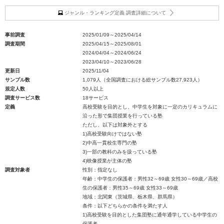
ジャンル・ランキング定義 調査詳細について
事前調査
2025/01/09～2025/04/14
調査期間
2025/04/15～2025/08/01
2024/04/04～2024/06/24
2023/04/10～2023/06/28
更新日
2025/11/04
サンプル数
1,079人（全国調査における総サンプル数27,923人）
規定人数
50人以上
調査サービス数
18サービス
定義
高校受験を目的とし、中学生を対象に一定のカリキュラムに
沿った形で集団授業を行っている塾
ただし、以下は対象外とする
1)高校受験向けではない塾
2)中高一貫校生専門の塾
3)一部の教科のみを扱っている塾
4)映像授業が主体の塾
調査対象者
性別：指定なし
年齢：中学生の保護者：男性32～69歳 女性30～69歳／高校
生の保護者：男性35～69歳 女性33～69歳
地域：北関東（茨城県、栃木県、群馬県）
条件：以下どちらかの条件を満たす人
1)高校受験を目的とした集団塾に通年通学している中学生の
保護者