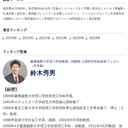
進学塾ACADEMY／進学塾QUALIER | 茨進ゼミナール | うすい学園 | 栄光ゼミナール | 開倫塾 |
弘道学館 | 思学舎 | 俊英館フレックス | 心水塾 | スタディー・フィールドグループ | 中央進学会
| 能開センター | 星野進学ゼミ | 早稲田アカデミー | W早稲田ゼミ | 渡辺私塾
過去ランキング
2024年
2023年
2022年
2021年
2020年
2019年
ランキング監修
慶應義塾大学理工学部教授／内閣府 上席科学技術政策フェロー
（非常勤）
鈴木秀男
【経歴】
1989年慶應義塾大学理工学部管理工学科卒業。
1992年ロチェスター大学経営大学院修士課程修了。
1996年東京工業大学大学院理工学研究科博士課程経営工学専攻修了。博士（工
学）取得。
1996年筑波大学社会工学系・講師。2002年6月同助教授。
2008年4月慶應義塾大学理工学部管理工学科・准教授。2011年4月同教授、現