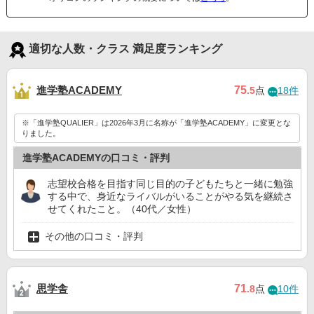
適切な人数・クラス 満足度ランキング
進学塾ACADEMY
75
.5
点
18件
※「進学塾QUALIER」は2026年3月に名称が「進学塾ACADEMY」に変更とな
りました。
進学塾ACADEMYの口コミ・評判
志望校合格を目指す同じ目的の子どもたちと一緒に勉強
する中で、身近なライバルがいることがやる気を継続さ
せてくれたこと。（40代／女性）
その他の口コミ・評判
思学舎
71
.8
点
10件