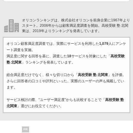
オリコンランキングは、株式会社オリコンを前身企業に1967年より
スタート。2006年からは顧客満足度調査を開始。高校受験 塾 北関
東は、2019年よりランキングを発表しています。
オリコン顧客満足度調査では、実際にサービスを利用した
1,079
人にアンケ
ート調査を実施。
満足度に関する回答を基に、調査した
18
サービスを対象にした「
高校受験
塾 北関東
」ランキングを発表しています。
総合満足度だけでなく、様々な切り口から「
高校受験 塾 北関東
」を評価。
さらに回答者の口コミや評判といった、実際のユーザーの声も掲載してい
ます。
サービス検討の際、“ユーザー満足度”からも比較することで「
高校受験 塾
北関東
」選びにお役立てください。
PR