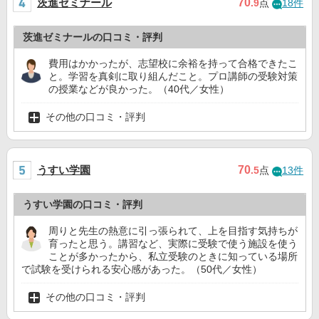
茨進ゼミナール
70
.9
点
18件
茨進ゼミナールの口コミ・評判
費用はかかったが、志望校に余裕を持って合格できたこ
と。学習を真剣に取り組んだこと。プロ講師の受験対策
の授業などが良かった。（40代／女性）
その他の口コミ・評判
うすい学園
70
.5
点
13件
うすい学園の口コミ・評判
周りと先生の熱意に引っ張られて、上を目指す気持ちが
育ったと思う。講習など、実際に受験で使う施設を使う
ことが多かったから、私立受験のときに知っている場所
で試験を受けられる安心感があった。（50代／女性）
その他の口コミ・評判