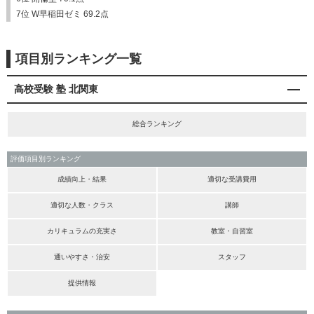
7位 W早稲田ゼミ 69.2点
項目別ランキング一覧
高校受験 塾 北関東
総合ランキング
評価項目別ランキング
成績向上・結果
適切な受講費用
適切な人数・クラス
講師
カリキュラムの充実さ
教室・自習室
通いやすさ・治安
スタッフ
提供情報