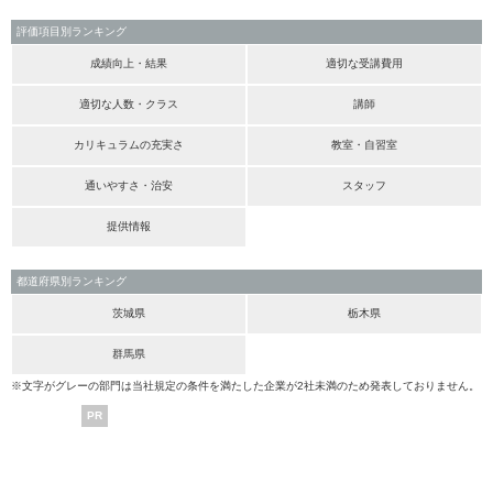
評価項目別ランキング
成績向上・結果
適切な受講費用
適切な人数・クラス
講師
カリキュラムの充実さ
教室・自習室
通いやすさ・治安
スタッフ
提供情報
都道府県別ランキング
茨城県
栃木県
群馬県
※文字がグレーの部門は当社規定の条件を満たした企業が2社未満のため発表しておりません。
PR