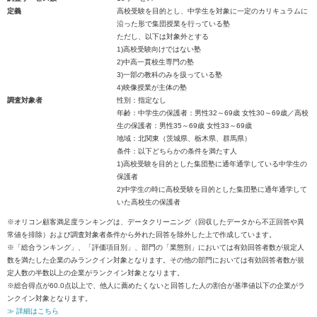
定義
高校受験を目的とし、中学生を対象に一定のカリキュラムに
沿った形で集団授業を行っている塾
ただし、以下は対象外とする
1)高校受験向けではない塾
2)中高一貫校生専門の塾
3)一部の教科のみを扱っている塾
4)映像授業が主体の塾
調査対象者
性別：指定なし
年齢：中学生の保護者：男性32～69歳 女性30～69歳／高校
生の保護者：男性35～69歳 女性33～69歳
地域：北関東（茨城県、栃木県、群馬県）
条件：以下どちらかの条件を満たす人
1)高校受験を目的とした集団塾に通年通学している中学生の
保護者
2)中学生の時に高校受験を目的とした集団塾に通年通学して
いた高校生の保護者
※オリコン顧客満足度ランキングは、データクリーニング（回収したデータから不正回答や異
常値を排除）および調査対象者条件から外れた回答を除外した上で作成しています。
※「総合ランキング」、「評価項目別」、部門の「業態別」においては有効回答者数が規定人
数を満たした企業のみランクイン対象となります。その他の部門においては有効回答者数が規
定人数の半数以上の企業がランクイン対象となります。
※総合得点が60.0点以上で、他人に薦めたくないと回答した人の割合が基準値以下の企業がラ
ンクイン対象となります。
≫ 詳細はこちら