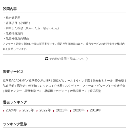
設問内容
・総合満足度
・評価項目（小項目）
・利用した感想（良かった点・悪かった点）
・他者推奨意向
・他者推奨意向理由
アンケート調査を実施した際の質問事項です。満足度評価項目のほか、該当サービスの利用状況や検討内
容を質問しています。
その他の設問内容はこちら
調査サービス
進学塾ACADEMY／進学塾QUALIER | 茨進ゼミナール | うすい学園 | 栄光ゼミナール | 開倫塾 |
弘道学館 | 思学舎 | 俊英館フレックス | 心水塾 | スタディー・フィールドグループ | 中央進学会
| 能開センター | 星野進学ゼミ | 早稲田アカデミー | W早稲田ゼミ | 渡辺私塾
過去ランキング
2024年
2023年
2022年
2021年
2020年
2019年
ランキング監修