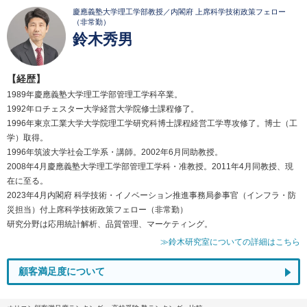
慶應義塾大学理工学部教授／内閣府 上席科学技術政策フェロー
（非常勤）
鈴木秀男
【経歴】
1989年慶應義塾大学理工学部管理工学科卒業。
1992年ロチェスター大学経営大学院修士課程修了。
1996年東京工業大学大学院理工学研究科博士課程経営工学専攻修了。博士（工
学）取得。
1996年筑波大学社会工学系・講師。2002年6月同助教授。
2008年4月慶應義塾大学理工学部管理工学科・准教授。2011年4月同教授、現
在に至る。
2023年4月内閣府 科学技術・イノベーション推進事務局参事官（インフラ・防
災担当）付上席科学技術政策フェロー（非常勤）
研究分野は応用統計解析、品質管理、マーケティング。
≫鈴木研究室についての詳細はこちら
顧客満足度について