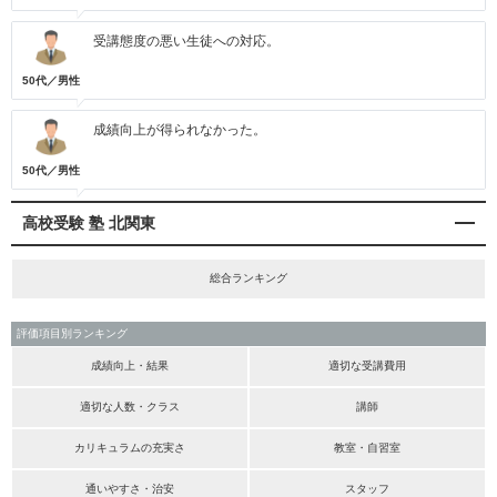
受講態度の悪い生徒への対応。
50代／男性
成績向上が得られなかった。
50代／男性
高校受験 塾 北関東
総合ランキング
評価項目別ランキング
成績向上・結果
適切な受講費用
適切な人数・クラス
講師
カリキュラムの充実さ
教室・自習室
通いやすさ・治安
スタッフ