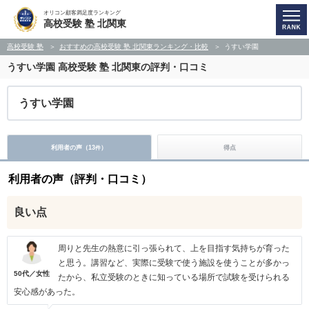
オリコン顧客満足度ランキング
高校受験 塾 北関東
高校受験 塾
おすすめの高校受験 塾 北関東ランキング・比較
うすい学園
うすい学園
高校受験 塾 北関東の評判・口コミ
うすい学園
利用者の声（
13
）
得点
件
利用者の声（評判・口コミ）
良い点
周りと先生の熱意に引っ張られて、上を目指す気持ちが育った
と思う。講習など、実際に受験で使う施設を使うことが多かっ
50代／女性
たから、私立受験のときに知っている場所で試験を受けられる
安心感があった。