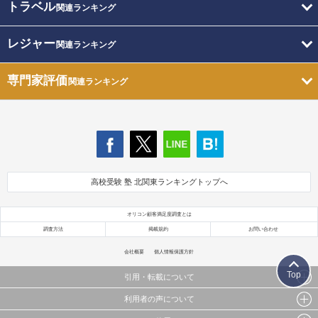
トラベル
関連ランキング
レジャー
関連ランキング
専門家評価
関連ランキング
高校受験 塾 北関東ランキングトップへ
オリコン顧客満足度調査とは
調査方法
掲載規約
お問い合わせ
会社概要
個人情報保護方針
Top
引用・転載について
利用者の声について
当サイトで公開されている情報（文字、写真、イラスト、画像データ等）及びこれらの配置・
編集および構造などについての著作権は株式会社oricon MEに帰属しております。