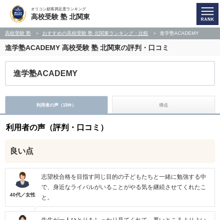
オリコン顧客満足度ランキング
高校受験 塾 北関東
高校受験 塾
おすすめの高校受験 塾 北関東ランキング・比較
進学塾ACADEMY
進学塾ACADEMY
高校受験 塾 北関東の評判・口コミ
進学塾ACADEMY
利用者の声（
18
）
得点
件
利用者の声（評判・口コミ）
良い点
志望校合格を目指す同じ目的の子どもたちと一緒に勉強する中
で、身近なライバルがいることがやる気を継続させてくれたこ
40代／女性
と。