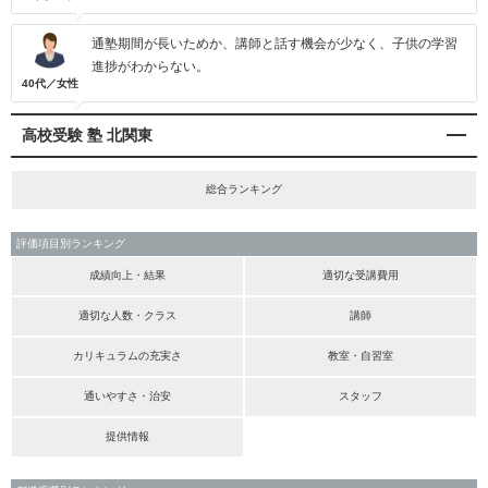
通塾期間が長いためか、講師と話す機会が少なく、子供の学習
進捗がわからない。
40代／女性
高校受験 塾 北関東
総合ランキング
評価項目別ランキング
成績向上・結果
適切な受講費用
適切な人数・クラス
講師
カリキュラムの充実さ
教室・自習室
通いやすさ・治安
スタッフ
提供情報