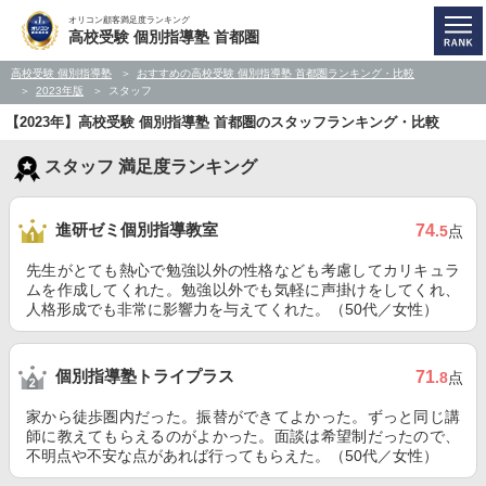
オリコン顧客満足度ランキング
高校受験 個別指導塾 首都圏
高校受験 個別指導塾
おすすめの高校受験 個別指導塾 首都圏ランキング・比較
2023年版
スタッフ
【2023年】高校受験 個別指導塾 首都圏のスタッフランキング・比較
スタッフ 満足度ランキング
進研ゼミ個別指導教室
74
.5
点
先生がとても熱心で勉強以外の性格なども考慮してカリキュラ
ムを作成してくれた。勉強以外でも気軽に声掛けをしてくれ、
人格形成でも非常に影響力を与えてくれた。（50代／女性）
個別指導塾トライプラス
71
.8
点
家から徒歩圏内だった。振替ができてよかった。ずっと同じ講
師に教えてもらえるのがよかった。面談は希望制だったので、
不明点や不安な点があれば行ってもらえた。（50代／女性）