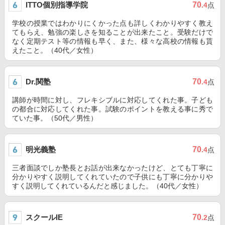
ITTO個別指導学院
70
.4
点
学校の授業ではわかりにくかった点も詳しくわかりやすく教え
てもらえ、勉強の楽しさを知ることが出来たこと。受験だけで
なく定期テスト等の情報も早く、また、様々な高校の情報も貰
えたこと。（40代／女性）
Dr.関塾
70
.4
点
講師が時間に対し、フレキシブルに対応してくれた事。子ども
の都合に対応してくれた事。試験のポイントを教える事に秀で
ていた事。（50代／男性）
明光義塾
70
.4
点
三者面談でしか塾長とお話が出来なかったけど、とても丁寧に
分かりやすく説明してくれていたので子供にも丁寧に分かりや
すく説明してくれているんだと感じました。（40代／女性）
スクールIE
70
.2
点