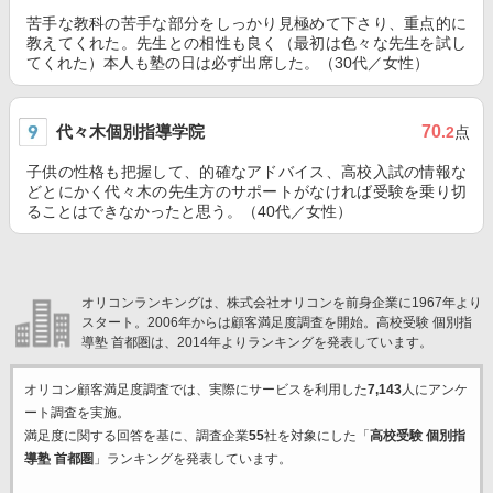
苦手な教科の苦手な部分をしっかり見極めて下さり、重点的に
教えてくれた。先生との相性も良く（最初は色々な先生を試し
てくれた）本人も塾の日は必ず出席した。（30代／女性）
代々木個別指導学院
70
.2
点
子供の性格も把握して、的確なアドバイス、高校入試の情報な
どとにかく代々木の先生方のサポートがなければ受験を乗り切
ることはできなかったと思う。（40代／女性）
オリコンランキングは、株式会社オリコンを前身企業に1967年より
スタート。2006年からは顧客満足度調査を開始。高校受験 個別指
導塾 首都圏は、2014年よりランキングを発表しています。
オリコン顧客満足度調査では、実際にサービスを利用した
7,143
人にアンケ
ート調査を実施。
満足度に関する回答を基に、調査企業
55
社を対象にした「
高校受験 個別指
導塾 首都圏
」ランキングを発表しています。