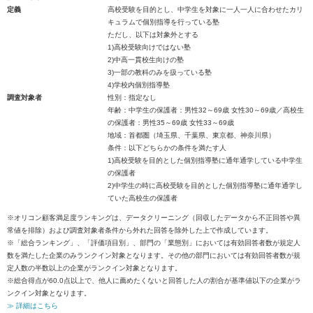
定義
高校受験を目的とし、中学生を対象に一人一人に合わせたカリ
キュラムで個別指導を行っている塾
ただし、以下は対象外とする
1)高校受験向けではない塾
2)中高一貫校生向けの塾
3)一部の教科のみを扱っている塾
4)学校内個別指導塾
調査対象者
性別：指定なし
年齢：中学生の保護者：男性32～69歳 女性30～69歳／高校生
の保護者：男性35～69歳 女性33～69歳
地域：首都圏（埼玉県、千葉県、東京都、神奈川県）
条件：以下どちらかの条件を満たす人
1)高校受験を目的とした個別指導塾に通年通学している中学生
の保護者
2)中学生の時に高校受験を目的とした個別指導塾に通年通学し
ていた高校生の保護者
※オリコン顧客満足度ランキングは、データクリーニング（回収したデータから不正回答や異
常値を排除）および調査対象者条件から外れた回答を除外した上で作成しています。
※「総合ランキング」、「評価項目別」、部門の「業態別」においては有効回答者数が規定人
数を満たした企業のみランクイン対象となります。その他の部門においては有効回答者数が規
定人数の半数以上の企業がランクイン対象となります。
※総合得点が60.0点以上で、他人に薦めたくないと回答した人の割合が基準値以下の企業がラ
ンクイン対象となります。
≫ 詳細はこちら