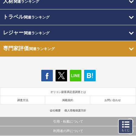
人材
関連ランキング
トラベル
関連ランキング
レジャー
関連ランキング
専門家評価
関連ランキング
オリコン顧客満足度調査とは
調査方法
掲載規約
お問い合わせ
会社概要
個人情報保護方針
引用・転載について
もくじ
利用者の声について
当サイトで公開されている情報（文字、写真、イラスト、画像データ等）及びこれらの配置・