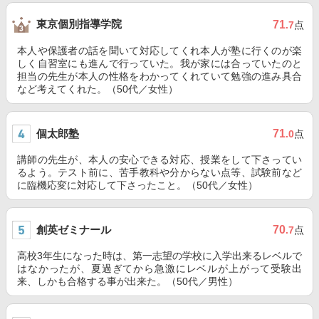
東京個別指導学院
71
.7
点
本人や保護者の話を聞いて対応してくれ本人が塾に行くのが楽
しく自習室にも進んで行っていた。我が家には合っていたのと
担当の先生が本人の性格をわかってくれていて勉強の進み具合
など考えてくれた。（50代／女性）
個太郎塾
71
.0
点
講師の先生が、本人の安心できる対応、授業をして下さってい
るよう。テスト前に、苦手教科や分からない点等、試験前など
に臨機応変に対応して下さったこと。（50代／女性）
創英ゼミナール
70
.7
点
高校3年生になった時は、第一志望の学校に入学出来るレベルで
はなかったが、夏過ぎてから急激にレベルが上がって受験出
来、しかも合格する事が出来た。（50代／男性）