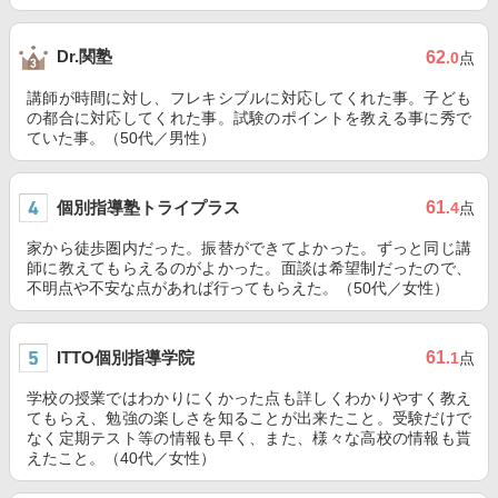
Dr.関塾
62
.0
点
講師が時間に対し、フレキシブルに対応してくれた事。子ども
の都合に対応してくれた事。試験のポイントを教える事に秀で
ていた事。（50代／男性）
個別指導塾トライプラス
61
.4
点
家から徒歩圏内だった。振替ができてよかった。ずっと同じ講
師に教えてもらえるのがよかった。面談は希望制だったので、
不明点や不安な点があれば行ってもらえた。（50代／女性）
ITTO個別指導学院
61
.1
点
学校の授業ではわかりにくかった点も詳しくわかりやすく教え
てもらえ、勉強の楽しさを知ることが出来たこと。受験だけで
なく定期テスト等の情報も早く、また、様々な高校の情報も貰
えたこと。（40代／女性）