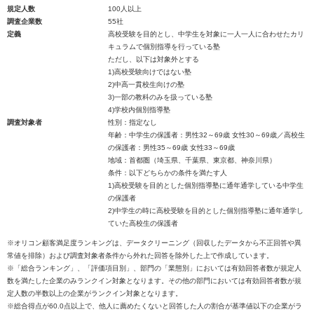
規定人数
100人以上
調査企業数
55社
定義
高校受験を目的とし、中学生を対象に一人一人に合わせたカリ
キュラムで個別指導を行っている塾
ただし、以下は対象外とする
1)高校受験向けではない塾
2)中高一貫校生向けの塾
3)一部の教科のみを扱っている塾
4)学校内個別指導塾
調査対象者
性別：指定なし
年齢：中学生の保護者：男性32～69歳 女性30～69歳／高校生
の保護者：男性35～69歳 女性33～69歳
地域：首都圏（埼玉県、千葉県、東京都、神奈川県）
条件：以下どちらかの条件を満たす人
1)高校受験を目的とした個別指導塾に通年通学している中学生
の保護者
2)中学生の時に高校受験を目的とした個別指導塾に通年通学し
ていた高校生の保護者
※オリコン顧客満足度ランキングは、データクリーニング（回収したデータから不正回答や異
常値を排除）および調査対象者条件から外れた回答を除外した上で作成しています。
※「総合ランキング」、「評価項目別」、部門の「業態別」においては有効回答者数が規定人
数を満たした企業のみランクイン対象となります。その他の部門においては有効回答者数が規
定人数の半数以上の企業がランクイン対象となります。
※総合得点が60.0点以上で、他人に薦めたくないと回答した人の割合が基準値以下の企業がラ