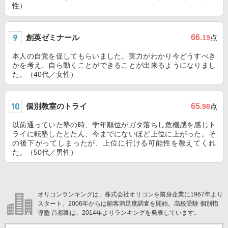
性）
創英ゼミナール
66
.19
点
本人の自覚を促してもらいました。実力がわかり今どうすべき
かを考え、自ら動くことができることが出来るようになりまし
た。（40代／女性）
個別教室のトライ
65
.98
点
以前通っていた塾の時、学年順位がガタ落ちし危機感を感じト
ライに転塾したとたん、今までにないほど上位に上がった。そ
の後下がってしまったが、上位に行ける可能性を教えてくれ
た。（50代／男性）
オリコンランキングは、株式会社オリコンを前身企業に1967年より
スタート。2006年からは顧客満足度調査を開始。高校受験 個別指
導塾 首都圏は、2014年よりランキングを発表しています。