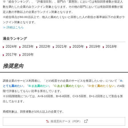
※「総合ランキング」、「評価項目別」、部門の「業態別」においては有効回答者数が規定人
数を満たした企業のみランクイン対象となります。その他の部門においては有効回答者数が規
定人数の半数以上の企業がランクイン対象となります。
※総合得点が60.00点以上で、他人に薦めたくないと回答した人の割合が基準値以下の企業がラ
ンクイン対象となります。
≫ 詳細はこちら
過去ランキング
2024年
2023年
2022年
2021年
2020年
2019年
2018年
2017年
2016年
推奨意向
調査企業のサービス利用者に、「どの程度その企業のサービスを推奨したいか」について「
A:
とても薦めたい
」「
B:まあ薦めたい
」「
C:あまり薦めたくない
」「
D:全く薦めたくない
」の4段
階で評価をしてもらい比率を算出しています。
※10段階聴取については、A=9-10回答、B=6-8回答、C=3-5回答、D=1-2回答として割合を算
出しております。
商標対象は、回答者数が100人以上の企業です。
推奨意向データ（PDF）