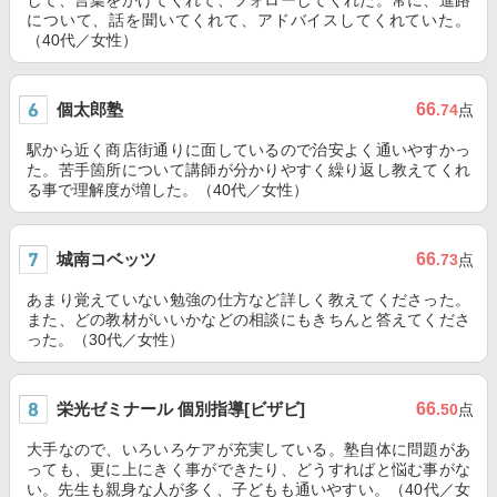
して、言葉をかけてくれて、フォローしてくれた。常に、進路
について、話を聞いてくれて、アドバイスしてくれていた。
（40代／女性）
個太郎塾
66
.74
点
駅から近く商店街通りに面しているので治安よく通いやすかっ
た。苦手箇所について講師が分かりやすく繰り返し教えてくれ
る事で理解度が増した。（40代／女性）
城南コベッツ
66
.73
点
あまり覚えていない勉強の仕方など詳しく教えてくださった。
また、どの教材がいいかなどの相談にもきちんと答えてくださ
った。（30代／女性）
栄光ゼミナール 個別指導[ビザビ]
66
.50
点
大手なので、いろいろケアが充実している。塾自体に問題があ
っても、更に上にきく事ができたり、どうすればと悩む事がな
い。先生も親身な人が多く、子どもも通いやすい。（40代／女