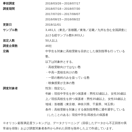
事前調査
2018/03/26～2018/07/17
調査期間
2018/07/18～2018/07/30
2017/07/20～2017/08/07
2016/08/15～2016/08/22
更新日
2018/11/01
サンプル数
3,461人（東北／首都圏／東海／近畿／九州を含む全国調査に
おける総サンプル数9,803人）
規定人数
50人以上
調査企業数
46社
定義
中学生を対象に高校受験を目的とした個別指導を行っている
塾。
以下は対象外とする。
・高校受験向けではない塾
・中高一貫校生向けの塾
・一部の教科のみを扱っている塾
・映像授業が主体の塾
調査対象者
性別：指定なし
年齢：現役中学生を持つ保護者：男性32歳以上、女性30歳以
上／現役高校生を持つ保護者：男性35歳以上、女性33歳以上
地域：首都圏（東京都、神奈川県、千葉県、埼玉県）
条件：高校受験を対象とする個別指導塾に通年通学している
（したことのある）現役中学生/高校生の保護者
※オリコン顧客満足度ランキングは、データクリーニング（回収したデータから不正回答や異
常値を排除）および調査対象者条件から外れた回答を除外した上で作成しています。