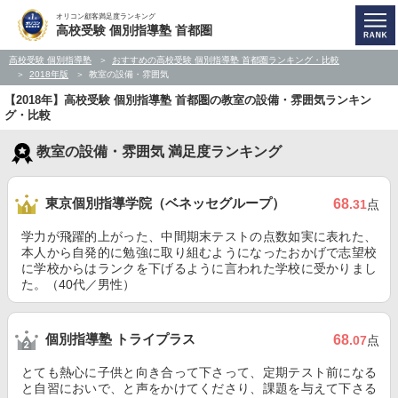
オリコン顧客満足度ランキング
高校受験 個別指導塾 首都圏
高校受験 個別指導塾
おすすめの高校受験 個別指導塾 首都圏ランキング・比較
2018年版
教室の設備・雰囲気
【2018年】高校受験 個別指導塾 首都圏の教室の設備・雰囲気ランキン
グ・比較
教室の設備・雰囲気 満足度ランキング
東京個別指導学院（ベネッセグループ）
68
.31
点
学力が飛躍的上がった、中間期末テストの点数如実に表れた、
本人から自発的に勉強に取り組むようになったおかげで志望校
に学校からはランクを下げるように言われた学校に受かりまし
た。（40代／男性）
個別指導塾 トライプラス
68
.07
点
とても熱心に子供と向き合って下さって、定期テスト前になる
と自習においで、と声をかけてくださり、課題を与えて下さる