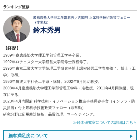
ランキング監修
慶應義塾大学理工学部教授／内閣府 上席科学技術政策フェロー
（非常勤）
鈴木秀男
【経歴】
1989年慶應義塾大学理工学部管理工学科卒業。
1992年ロチェスター大学経営大学院修士課程修了。
1996年東京工業大学大学院理工学研究科博士課程経営工学専攻修了。博士（工
学）取得。
1996年筑波大学社会工学系・講師。2002年6月同助教授。
2008年4月慶應義塾大学理工学部管理工学科・准教授。2011年4月同教授、現
在に至る。
2023年4月内閣府 科学技術・イノベーション推進事務局参事官（インフラ・防
災担当）付上席科学技術政策フェロー（非常勤）
研究分野は応用統計解析、品質管理、マーケティング。
≫鈴木研究室についての詳細はこちら
顧客満足度について