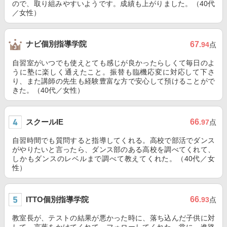
ので、取り組みやすいようです。成績も上がりました。（40代
／女性）
ナビ個別指導学院
67
.94
点
自習室がいつでも使えとても感じが良かったらしくて毎日のよ
うに塾に楽しく通えたこと。振替も臨機応変に対応して下さ
り、また講師の先生も経験豊富な方で安心して預けることがで
きた。（40代／女性）
スクールIE
66
.97
点
自習時間でも質問すると指導してくれる。高校で部活でダンス
がやりたいと言ったら、ダンス部のある高校を調べてくれて、
しかもダンスのレベルまで調べて教えてくれた。（40代／女
性）
ITTO個別指導学院
66
.93
点
教室長が、テストの結果が悪かった時に、落ち込んだ子供に対