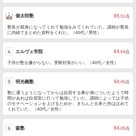
個太郎塾
65
.51
点
塾長が親身になってくれて勉強をみてくれていた。講師が塾長
に内緒でまとめた資料をくれた。（40代／男性）
エルヴェ学院
64
.64
点
子供が塾を嫌がらない。受験対策がいい。（40代／女性）
明光義塾
64
.45
点
塾に通うようになってからは自習する事が身についたようで時
間があれば自習室に行って勉強していた。講師によっては子供
のモチベーションを上げるためか、きちんと出来た所はほめて
くれていた。（40代／女性）
森塾
64
.05
点