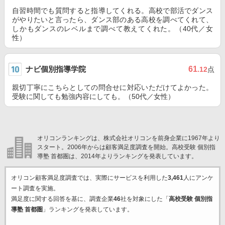
自習時間でも質問すると指導してくれる。高校で部活でダンス
がやりたいと言ったら、ダンス部のある高校を調べてくれて、
しかもダンスのレベルまで調べて教えてくれた。（40代／女
性）
ナビ個別指導学院
61
.12
点
親切丁寧にこちらとしての問合せに対応いただけてよかった。
受験に関しても勉強内容にしても。（50代／女性）
オリコンランキングは、株式会社オリコンを前身企業に1967年より
スタート。2006年からは顧客満足度調査を開始。高校受験 個別指
導塾 首都圏は、2014年よりランキングを発表しています。
オリコン顧客満足度調査では、実際にサービスを利用した
3,461
人にアンケ
ート調査を実施。
満足度に関する回答を基に、調査企業
46
社を対象にした「
高校受験 個別指
導塾 首都圏
」ランキングを発表しています。