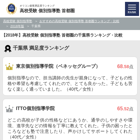
オリコン顧客満足度ランキング
高校受験 個別指導塾 首都圏
高校受験 個別指導塾
おすすめの高校受験 個別指導塾 首都圏ランキング・比較
2018年版
千葉県
【2018年】高校受験 個別指導塾 首都圏の千葉県ランキング・比較
千葉県 満足度ランキング
東京個別指導学院（ベネッセグループ）
68
.58
点
個別指導なので、担当講師の先生が親身になって、子どもの性
格や希望も考慮してくれたので、とても良かった。子どもも苦
なく楽しく通っていました。（40代／女性）
ITTO個別指導学院
65
.52
点
どこの高校が子供の性格などにあうか、通学のしやすさや環
境、進学先などの情報を丁寧に教えてくれた。子供の困ったと
ころなども塾で注意したり、声かけしてサポートしてくれた
（40代／女性）