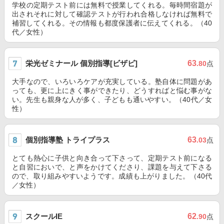
学校の定期テスト前には無料で授業してくれる。毎時間宿題が
出されそれに対して確認テストが行われ合格しなければ無料で
補習してくれる。その情報も都度保護者に伝えてくれる。（40
代／女性）
栄光ゼミナール 個別指導[ビザビ]
63
.80
点
大手なので、いろいろケアが充実している。塾自体に問題があ
っても、更に上にきく事ができたり、どうすればと悩む事がな
い。先生も親身な人が多く、子どもも通いやすい。（40代／女
性）
個別指導塾 トライプラス
63
.03
点
とても熱心に子供と向き合って下さって、定期テスト前になる
と自習においで、と声をかけてくださり、課題を与えて下さる
ので、取り組みやすいようです。成績も上がりました。（40代
／女性）
スクールIE
62
.90
点