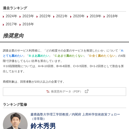
過去ランキング
2024年
2023年
2022年
2021年
2020年
2019年
2018年
2017年
2016年
推奨意向
調査企業のサービス利用者に、「どの程度その企業のサービスを推奨したいか」について「
A:
とても薦めたい
」「
B:まあ薦めたい
」「
C:あまり薦めたくない
」「
D:全く薦めたくない
」の4段
階で評価をしてもらい比率を算出しています。
※10段階聴取については、A=9-10回答、B=6-8回答、C=3-5回答、D=1-2回答として割合を算
出しております。
商標対象は、回答者数が100人以上の企業です。
推奨意向データ（PDF）
ランキング監修
慶應義塾大学理工学部教授／内閣府 上席科学技術政策フェロー
（非常勤）
鈴木秀男