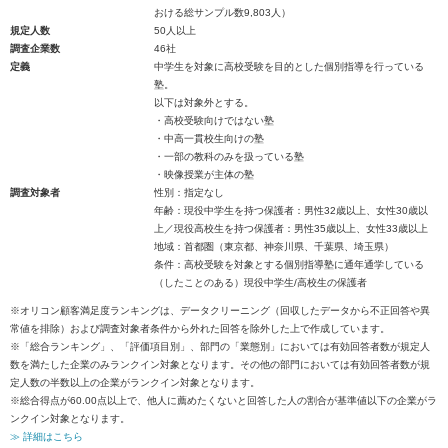
おける総サンプル数9,803人）
規定人数
50人以上
調査企業数
46社
定義
中学生を対象に高校受験を目的とした個別指導を行っている
塾。
以下は対象外とする。
・高校受験向けではない塾
・中高一貫校生向けの塾
・一部の教科のみを扱っている塾
・映像授業が主体の塾
調査対象者
性別：指定なし
年齢：現役中学生を持つ保護者：男性32歳以上、女性30歳以
上／現役高校生を持つ保護者：男性35歳以上、女性33歳以上
地域：首都圏（東京都、神奈川県、千葉県、埼玉県）
条件：高校受験を対象とする個別指導塾に通年通学している
（したことのある）現役中学生/高校生の保護者
※オリコン顧客満足度ランキングは、データクリーニング（回収したデータから不正回答や異
常値を排除）および調査対象者条件から外れた回答を除外した上で作成しています。
※「総合ランキング」、「評価項目別」、部門の「業態別」においては有効回答者数が規定人
数を満たした企業のみランクイン対象となります。その他の部門においては有効回答者数が規
定人数の半数以上の企業がランクイン対象となります。
※総合得点が60.00点以上で、他人に薦めたくないと回答した人の割合が基準値以下の企業がラ
ンクイン対象となります。
≫ 詳細はこちら