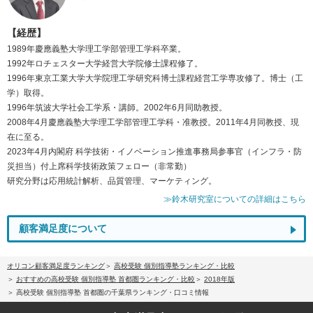
【経歴】
1989年慶應義塾大学理工学部管理工学科卒業。
1992年ロチェスター大学経営大学院修士課程修了。
1996年東京工業大学大学院理工学研究科博士課程経営工学専攻修了。博士（工
学）取得。
1996年筑波大学社会工学系・講師。2002年6月同助教授。
2008年4月慶應義塾大学理工学部管理工学科・准教授。2011年4月同教授、現
在に至る。
2023年4月内閣府 科学技術・イノベーション推進事務局参事官（インフラ・防
災担当）付上席科学技術政策フェロー（非常勤）
研究分野は応用統計解析、品質管理、マーケティング。
≫鈴木研究室についての詳細はこちら
顧客満足度について
オリコン顧客満足度ランキング
高校受験 個別指導塾ランキング・比較
おすすめの高校受験 個別指導塾 首都圏ランキング・比較
2018年版
高校受験 個別指導塾 首都圏の千葉県ランキング・口コミ情報