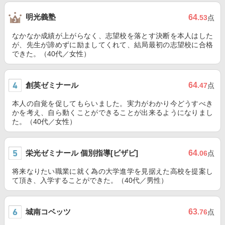
明光義塾
64
.53
点
なかなか成績が上がらなく、志望校を落とす決断を本人はした
が、先生が諦めずに励ましてくれて、結局最初の志望校に合格
できた。（40代／女性）
創英ゼミナール
64
.47
点
本人の自覚を促してもらいました。実力がわかり今どうすべき
かを考え、自ら動くことができることが出来るようになりまし
た。（40代／女性）
栄光ゼミナール 個別指導[ビザビ]
64
.06
点
将来なりたい職業に就く為の大学進学を見据えた高校を提案し
て頂き、入学することができた。（40代／男性）
城南コベッツ
63
.76
点