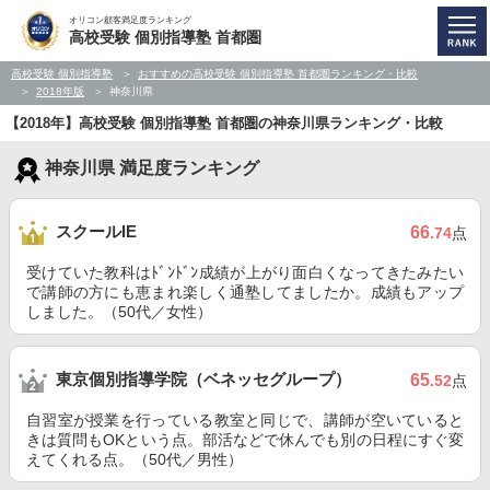
オリコン顧客満足度ランキング
高校受験 個別指導塾 首都圏
高校受験 個別指導塾
おすすめの高校受験 個別指導塾 首都圏ランキング・比較
2018年版
神奈川県
【2018年】高校受験 個別指導塾 首都圏の神奈川県ランキング・比較
神奈川県 満足度ランキング
スクールIE
66
.74
点
受けていた教科はﾄﾞﾝﾄﾞﾝ成績が上がり面白くなってきたみたい
で講師の方にも恵まれ楽しく通塾してましたか。成績もアップ
しました。（50代／女性）
東京個別指導学院（ベネッセグループ）
65
.52
点
自習室が授業を行っている教室と同じで、講師が空いていると
きは質問もOKという点。部活などで休んでも別の日程にすぐ変
えてくれる点。（50代／男性）