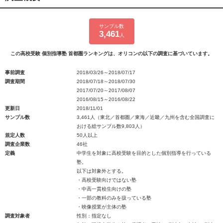
サンプル数
3,461
人
この高校受験 個別指導塾 首都圏ランキングは、オリコンの以下の調査に基づいています。
事前調査
2018/03/26～2018/07/17
調査期間
2018/07/18～2018/07/30
2017/07/20～2017/08/07
2016/08/15～2016/08/22
更新日
2018/11/01
サンプル数
3,461人（東北／首都圏／東海／近畿／九州を含む全国調査に
おける総サンプル数9,803人）
規定人数
50人以上
調査企業数
46社
定義
中学生を対象に高校受験を目的とした個別指導を行っている
塾。
以下は対象外とする。
・高校受験向けではない塾
・中高一貫校生向けの塾
・一部の教科のみを扱っている塾
・映像授業が主体の塾
調査対象者
性別：指定なし