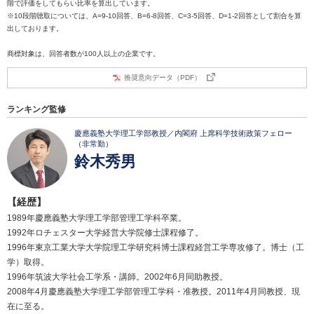
階で評価をしてもらい比率を算出しています。
※10段階聴取については、A=9-10回答、B=6-8回答、C=3-5回答、D=1-2回答として割合を算
出しております。
商標対象は、回答者数が100人以上の企業です。
推奨意向データ（PDF）
ランキング監修
慶應義塾大学理工学部教授／内閣府 上席科学技術政策フェロー
（非常勤）
鈴木秀男
【経歴】
1989年慶應義塾大学理工学部管理工学科卒業。
1992年ロチェスター大学経営大学院修士課程修了。
1996年東京工業大学大学院理工学研究科博士課程経営工学専攻修了。博士（工
学）取得。
1996年筑波大学社会工学系・講師。2002年6月同助教授。
2008年4月慶應義塾大学理工学部管理工学科・准教授。2011年4月同教授、現
在に至る。