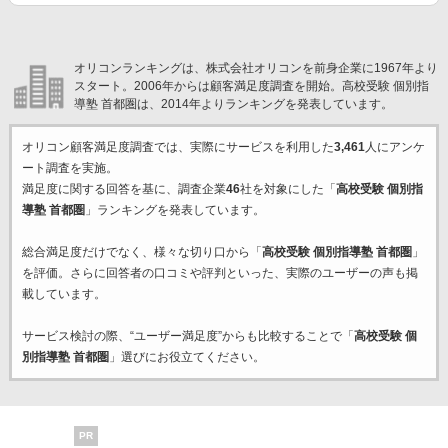
オリコンランキングは、株式会社オリコンを前身企業に1967年より
スタート。2006年からは顧客満足度調査を開始。高校受験 個別指
導塾 首都圏は、2014年よりランキングを発表しています。
オリコン顧客満足度調査では、実際にサービスを利用した
3,461
人にアンケ
ート調査を実施。
満足度に関する回答を基に、調査企業
46
社を対象にした「
高校受験 個別指
導塾 首都圏
」ランキングを発表しています。
総合満足度だけでなく、様々な切り口から「
高校受験 個別指導塾 首都圏
」
を評価。さらに回答者の口コミや評判といった、実際のユーザーの声も掲
載しています。
サービス検討の際、“ユーザー満足度”からも比較することで「
高校受験 個
別指導塾 首都圏
」選びにお役立てください。
PR