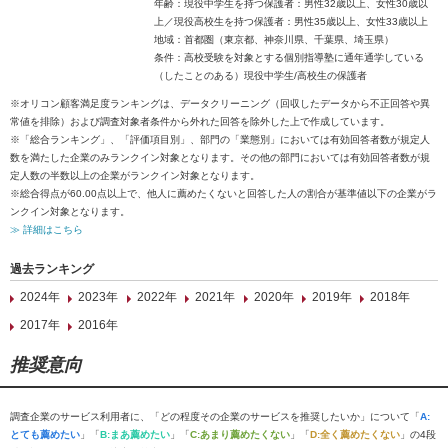
年齢：現役中学生を持つ保護者：男性32歳以上、女性30歳以
上／現役高校生を持つ保護者：男性35歳以上、女性33歳以上
地域：首都圏（東京都、神奈川県、千葉県、埼玉県）
条件：高校受験を対象とする個別指導塾に通年通学している
（したことのある）現役中学生/高校生の保護者
※オリコン顧客満足度ランキングは、データクリーニング（回収したデータから不正回答や異
常値を排除）および調査対象者条件から外れた回答を除外した上で作成しています。
※「総合ランキング」、「評価項目別」、部門の「業態別」においては有効回答者数が規定人
数を満たした企業のみランクイン対象となります。その他の部門においては有効回答者数が規
定人数の半数以上の企業がランクイン対象となります。
※総合得点が60.00点以上で、他人に薦めたくないと回答した人の割合が基準値以下の企業がラ
ンクイン対象となります。
≫ 詳細はこちら
過去ランキング
2024年
2023年
2022年
2021年
2020年
2019年
2018年
2017年
2016年
推奨意向
調査企業のサービス利用者に、「どの程度その企業のサービスを推奨したいか」について「
A:
とても薦めたい
」「
B:まあ薦めたい
」「
C:あまり薦めたくない
」「
D:全く薦めたくない
」の4段