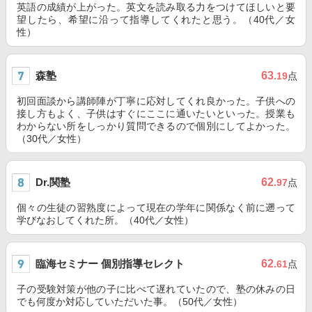
英語の成績が上がった。英文を読み取る力をつけてほしいと要
望したら、希望に沿って指導してくれたと思う。（40代／女
性）
森塾
63
.19
点
初回面談から講師陣が丁寧に応対してくれ良かった。子供への
接し方もよく、子供はすぐにここに通いたいといった。授業も
わからない所をしっかり質問できるので個別にしてよかった。
（30代／女性）
Dr.関塾
62
.97
点
個々の生徒の習熟度によって現在の学年に関係なく前に遡って
学びなおしてくれた所。（40代／女性）
臨海セミナー 個別指導セレクト
62
.61
点
子の受験対策が他の子に比べて遅れていたので、塾の休みの日
でも何度か対応していただいた事。（50代／女性）