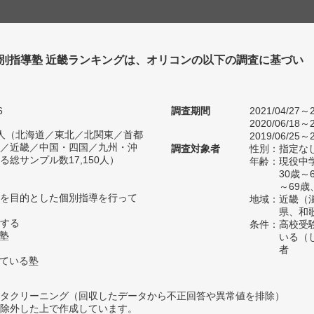
個別指導塾 近畿ランキングは、オリコンの以下の調査に基づい
6
調査期間
2021/04/27～2
2020/06/18～2
98人（北海道／東北／北関東／首都
2019/06/25～2
／近畿／中国・四国／九州・沖
調査対象者
性別：指定な
総サンプル数17,150人）
年齢：現役中学
30歳
～69歳
を目的とした個別指導を行って
地域：近畿（
県、和
する
条件：高校受
い塾
いる（
者
っている塾
タクリーニング（回収したデータから不正回答や異常値を排除）
除外した上で作成しています。