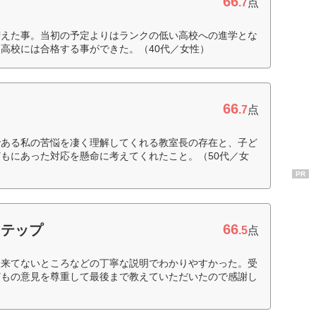
66
.7
点
増えた事。当初の予定よりはランクの低い高校への進学とな
高校には合格する事ができた。（40代／女性）
66
.7
点
である私の苦悩を凄く理解してくれる教室長の存在と、子ど
もにあった対応を懸命に考えてくれたこと。（50代／女
PR
66
ステップ
.5
点
出来てないところなどの丁寧な説明でわかりやすかった。受
どもの意見を尊重して最後まで教えていただいたので感謝し