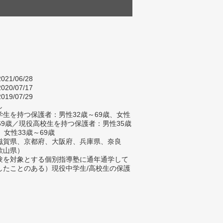
021/06/28
020/07/17
019/07/29
し
生を持つ保護者：男性32歳～69歳、女性
～69歳／現役高校生を持つ保護者：男性35歳
、女性33歳～69歳
滋賀県、京都府、大阪府、兵庫県、奈良
歌山県）
験を対象とする個別指導塾に通年通学して
したことのある）現役中学生/高校生の保護