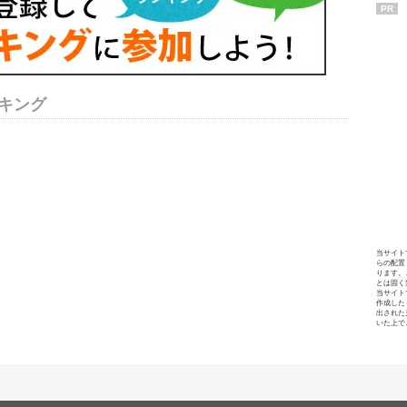
PR
キング
当サイト
らの配置
ります。
とは固く
当サイト
作成した
出された
いた上で