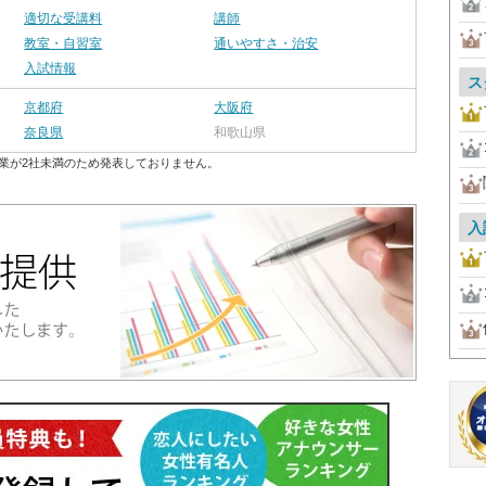
適切な受講料
講師
教室・自習室
通いやすさ・治安
入試情報
ス
京都府
大阪府
奈良県
和歌山県
業が2社未満のため発表しておりません。
入