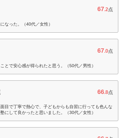
67
.2
点
になった。（40代／女性）
67
.0
点
ことで安心感が得られたと思う。（50代／男性）
66
院
.8
点
真面目で丁寧で熱心で、子どもからも自習に行っても色んな
塾にして良かったと思いました。（30代／女性）