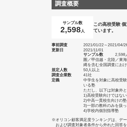
調査概要
サンプル数
この高校受験 
2,598
ています。
人
事前調査
2021/01/22～2021/04/2
更新日
2021/11/01
サンプル数
2,5
圏／甲信越・北陸／東海
縄を含む全国調査における
規定人数
50人以上
調査企業数
41社
定義
中学生を対象に高校受験
いる塾
ただし、以下は対象外と
1)高校受験向けではな
2)中高一貫校生向けの塾
3)一部の教科のみを扱
4)学校内個別指導塾
※オリコン顧客満足度ランキングは、デー
および調査対象者条件から外れた回答を