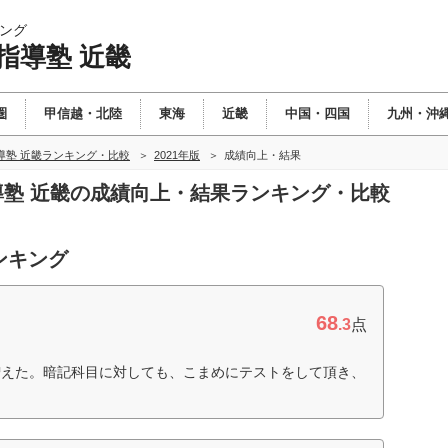
ング
指導塾 近畿
圏
甲信越・北陸
東海
近畿
中国・四国
九州・沖
導塾 近畿ランキング・比較
2021年版
成績向上・結果
指導塾 近畿の成績向上・結果ランキング・比較
ンキング
68
.3
点
増えた。暗記科目に対しても、こまめにテストをして頂き、