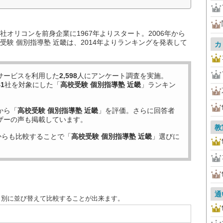
オリコンを前身企業に1967年よりスタート。2006年から
験 個別指導塾 近畿は、2014年よりランキングを発表して
カ
サービスを利用した
2,598
人にアンケート調査を実施。
41
社を対象にした「
高校受験 個別指導塾 近畿
」ランキン
から「
高校受験 個別指導塾 近畿
」を評価。さらに回答者
ザーの声も掲載しています。
教
からも比較することで「
高校受験 個別指導塾 近畿
」選びに
通
目別に並び替えて比較することが出来ます。