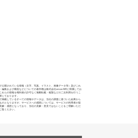
で公開されている情報（文字、写真、イラスト、画像データ等）及びこれ
・編集および構造などについての著作権は株式会社oricon MEに帰属してお
これらの情報を権利者の許可なく無断転載・複製などの二次利用を行うこ
禁じております。
で掲載しているすべての情報やデータは、当社の調査に基づいた結果から
ものとなりますが、サービスへの感想については、サービスの利用者が提
見解・感想となっており、当社の見解・意見ではないことをご理解いただ
ご覧ください。