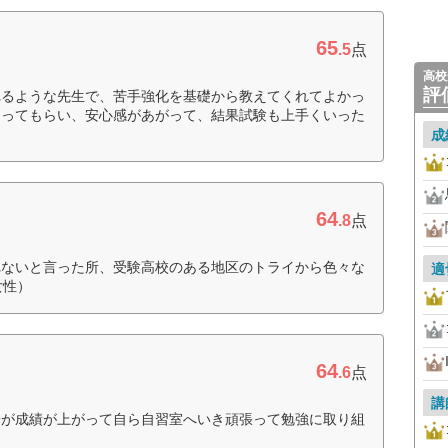
65
.5
点
高校
評
れるような先生で、苦手強化を基礎から教えてくれてよかっ
とってもらい、安心感があがって、結果試験も上手くいった
成
64
.8
点
れないと言った所、受験高校のある地区のトライから色々な
適
女性）
64
.6
点
講
子が成績が上がって自ら自習室へいき頑張って勉強に取り組