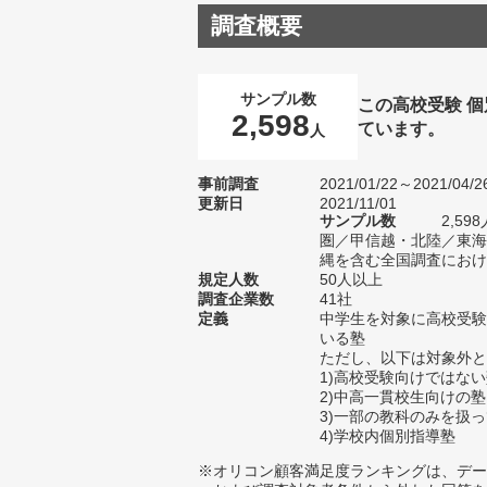
調査概要
サンプル数
この高校受験 
2,598
ています。
人
事前調査
2021/01/22～2021/04/2
更新日
2021/11/01
サンプル数
2,5
圏／甲信越・北陸／東海
縄を含む全国調査における
規定人数
50人以上
調査企業数
41社
定義
中学生を対象に高校受験
いる塾
ただし、以下は対象外と
1)高校受験向けではな
2)中高一貫校生向けの塾
3)一部の教科のみを扱
4)学校内個別指導塾
※オリコン顧客満足度ランキングは、デー