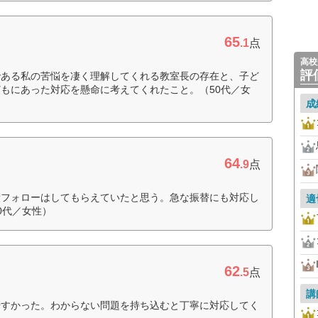
65
.1
点
高校
評
である私の苦悩を凄く理解してくれる教室長の存在と、子ど
もにあった対応を懸命に考えてくれたこと。（50代／女
成
64
.9
点
績フォローはしてもらえていたと思う。急な振替にも対応し
適
0代／女性）
62
.5
点
講
やすかった。わからない問題を持ち込むと丁寧に対応してく