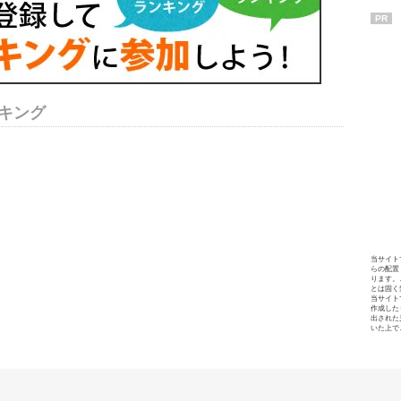
PR
キング
当サイト
らの配置
ります。
とは固く
当サイト
作成した
出された
いた上で