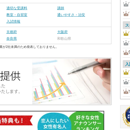
適切な受講料
講師
教室・自習室
通いやすさ・治安
入試情報
ス
京都府
大阪府
奈良県
和歌山県
業が2社未満のため発表しておりません。
入