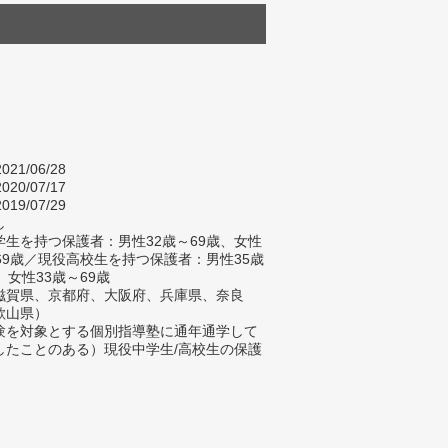
021/06/28
020/07/17
019/07/29
し
生を持つ保護者：男性32歳～69歳、女性
～69歳／現役高校生を持つ保護者：男性35歳
、女性33歳～69歳
滋賀県、京都府、大阪府、兵庫県、奈良
歌山県）
験を対象とする個別指導塾に通年通学して
したことのある）現役中学生/高校生の保護