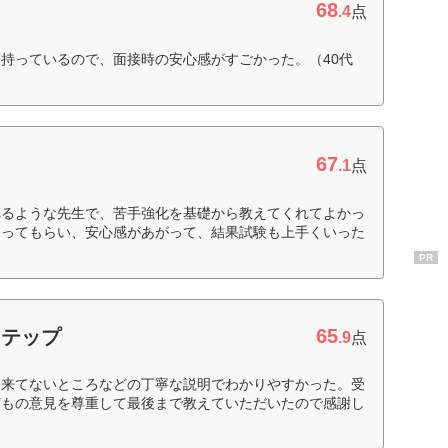
68
.4
点
持っているので、面接時の安心感がすごかった。（40代
67
.1
点
れるような先生で、苦手強化を基礎から教えてくれてよかっ
とってもらい、安心感があがって、結果試験も上手くいった
PR
65
ステップ
.9
点
出来てないところなどの丁寧な説明でわかりやすかった。受
どもの意見を尊重して最後まで教えていただいたので感謝し