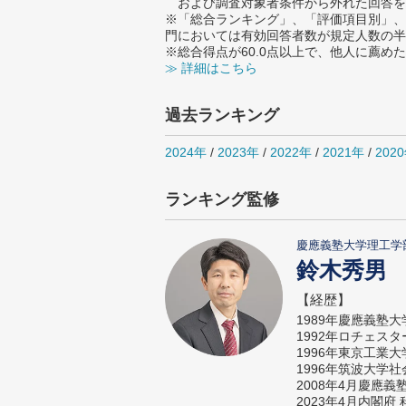
および調査対象者条件から外れた回答を
※「総合ランキング」、「評価項目別」、
門においては有効回答者数が規定人数の半
※総合得点が60.0点以上で、他人に薦
≫ 詳細はこちら
過去ランキング
2024年
/
2023年
/
2022年
/
2021年
/
202
ランキング監修
慶應義塾大学理工学
鈴木秀男
【経歴】
1989年慶應義塾
1992年ロチェス
1996年東京工業
1996年筑波大学
2008年4月慶應
2023年4月内閣