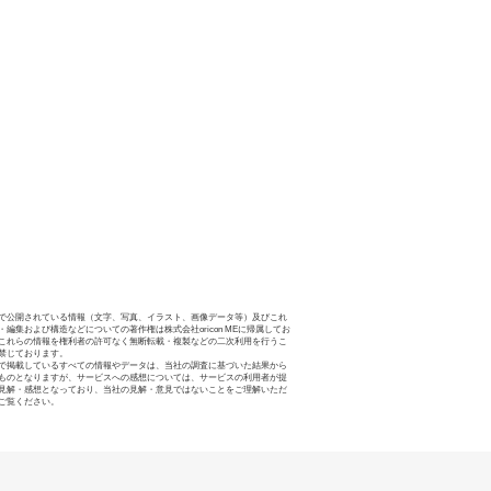
で公開されている情報（文字、写真、イラスト、画像データ等）及びこれ
・編集および構造などについての著作権は株式会社oricon MEに帰属してお
これらの情報を権利者の許可なく無断転載・複製などの二次利用を行うこ
禁じております。
で掲載しているすべての情報やデータは、当社の調査に基づいた結果から
ものとなりますが、サービスへの感想については、サービスの利用者が提
見解・感想となっており、当社の見解・意見ではないことをご理解いただ
ご覧ください。