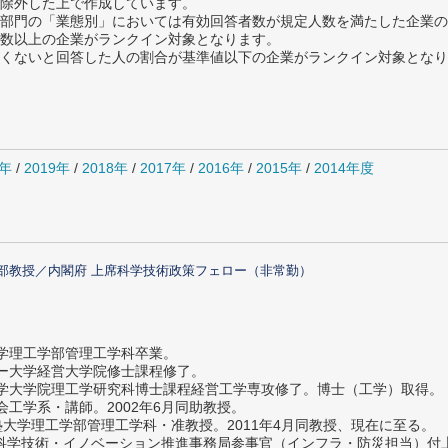
除外した上で作成しています。
部門の「業態別」においては有効回答者数が規定人数を満たした企業の
数以上の企業がランクイン対象となります。
めたくないと回答した人の割合が基準値以下の企業がランクイン対象とな
0年
/
2019年
/
2018年
/
2017年
/
2016年
/
2015年
/
2014年度
部教授／内閣府 上席科学技術政策フェロー（非常勤）
大学理工学部管理工学科卒業。
ター大学経営大学院修士課程修了。
大学大学院理工学研究科博士課程経営工学専攻修了。博士（工学）取得。
社会工学系・講師。2002年6月同助教授。
義塾大学理工学部管理工学科・准教授。2011年4月同教授、現在に至る。
府 科学技術・イノベーション推進事務局参事官（インフラ・防災担当）