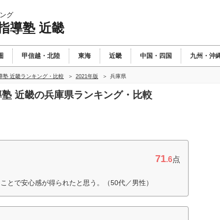
ング
指導塾 近畿
圏
甲信越・北陸
東海
近畿
中国・四国
九州・沖
導塾 近畿ランキング・比較
2021年版
兵庫県
指導塾 近畿の兵庫県ランキング・比較
71
.6
点
ことで安心感が得られたと思う。（50代／男性）