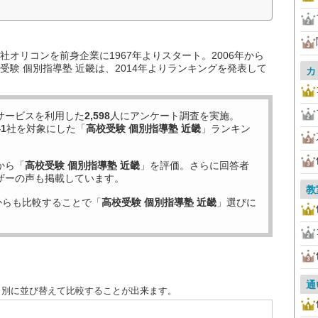
オリコンを前身企業に1967年よりスタート。2006年から
験 個別指導塾 近畿は、2014年よりランキングを発表して
カ
サービスを利用した
2,598
人にアンケート調査を実施。
41
社を対象にした「
高校受験 個別指導塾 近畿
」ランキン
から「
高校受験 個別指導塾 近畿
」を評価。さらに回答者
ザーの声も掲載しています。
教
からも比較することで「
高校受験 個別指導塾 近畿
」選びに
通
目別に並び替えて比較することが出来ます。