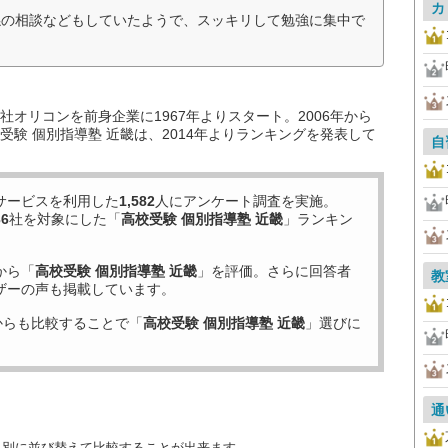
カ
係の相談などもしていたようで、スッキリして勉強に集中で
）
オリコンを前身企業に1967年よりスタート。2006年から
験 個別指導塾 近畿は、2014年よりランキングを発表して
自
サービスを利用した
1,582
人にアンケート調査を実施。
36
社を対象にした「
高校受験 個別指導塾 近畿
」ランキン
から「
高校受験 個別指導塾 近畿
」を評価。さらに回答者
教
ザーの声も掲載しています。
からも比較することで「
高校受験 個別指導塾 近畿
」選びに
通
目別に並び替えて比較することが出来ます。