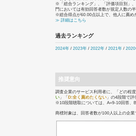
※「総合ランキング」、「評価項目別」、
門においては有効回答者数が規定人数の半
※総合得点が60.00点以上で、他人に
≫ 詳細はこちら
過去ランキング
2024年
/
2023年
/
2022年
/
2021年
/
202
推奨意向
調査企業のサービス利用者に、「どの程度
い
」「
D:全く薦めたくない
」の4段階で評
※10段階聴取については、A=9-10回答、
商標対象は、回答者数が100人以上の企業