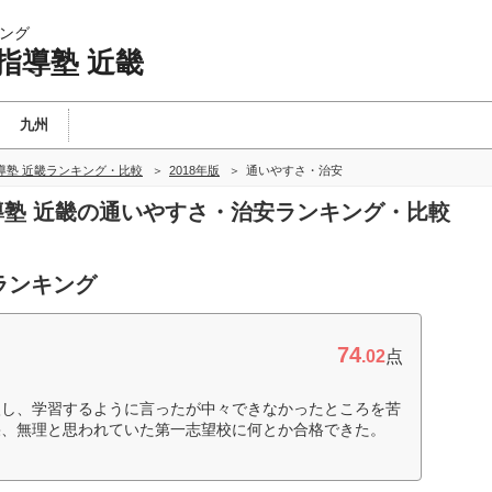
ング
指導塾 近畿
九州
導塾 近畿ランキング・比較
2018年版
通いやすさ・治安
指導塾 近畿の通いやすさ・治安ランキング・比較
ランキング
74
.02
点
入し、学習するように言ったが中々できなかったところを苦
果、無理と思われていた第一志望校に何とか合格できた。