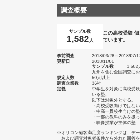
調査概要
サンプル数
この高校受験 
1,582
ています。
人
事前調査
2018/03/26～2018/07/1
更新日
2018/11/01
サンプル数
1,5
九州を含む全国調査におけ
規定人数
50人以上
調査企業数
36社
定義
中学生を対象に高校受験
いる塾。
以下は対象外とする。
・高校受験向けではない
・中高一貫校生向けの塾
・一部の教科のみを扱っ
・映像授業が主体の塾
※オリコン顧客満足度ランキングは、デー
および調査対象者条件から外れた回答を