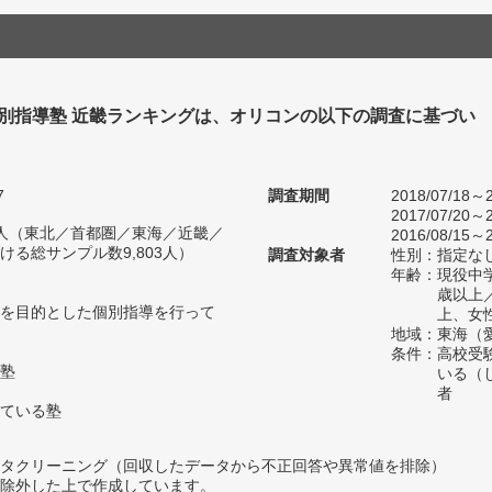
個別指導塾 近畿ランキングは、オリコンの以下の調査に基づい
7
調査期間
2018/07/18～2
2017/07/20～2
82人（東北／首都圏／東海／近畿／
2016/08/15～2
る総サンプル数9,803人）
調査対象者
性別：指定な
年齢：現役中学
歳以上
を目的とした個別指導を行って
上、女
地域：東海（
条件：高校受
塾
いる（
者
ている塾
タクリーニング（回収したデータから不正回答や異常値を排除）
除外した上で作成しています。