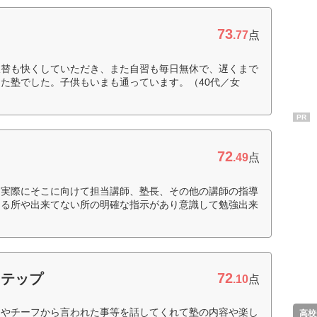
73
.77
点
振替も快くしていただき、また自習も毎日無休で、遅くまで
た塾でした。子供もいまも通っています。（40代／女
PR
72
.49
点
、実際にそこに向けて担当講師、塾長、その他の講師の指導
てる所や出来てない所の明確な指示があり意識して勉強出来
72
ステップ
.10
点
りやチーフから言われた事等を話してくれて塾の内容や楽し
高校