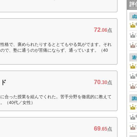
評
成
72
.06
点
い性格で、褒められたりするととてもやる気がでます。それ
ので、塾に通うのが苦痛にならず、通っています。（40
適
70
ード
.30
点
供に合った授業を組んでくれた。苦手分野を徹底的に教えて
講
。（40代／女性）
69
.65
点