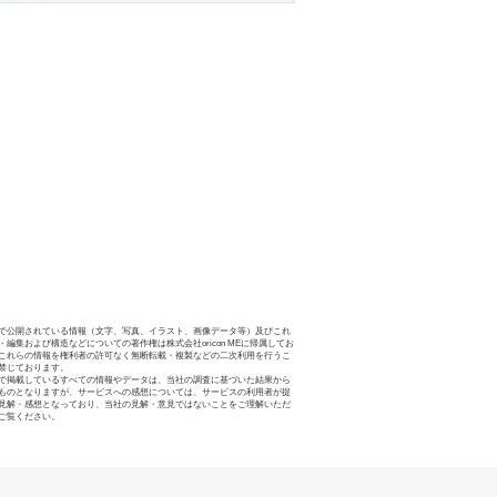
で公開されている情報（文字、写真、イラスト、画像データ等）及びこれ
・編集および構造などについての著作権は株式会社oricon MEに帰属してお
これらの情報を権利者の許可なく無断転載・複製などの二次利用を行うこ
禁じております。
で掲載しているすべての情報やデータは、当社の調査に基づいた結果から
ものとなりますが、サービスへの感想については、サービスの利用者が提
見解・感想となっており、当社の見解・意見ではないことをご理解いただ
ご覧ください。