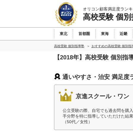
オリコン顧客満足度ランキ
高校受験 個別
東北
首都圏
東海
近畿
高校受験 個別指導塾
おすすめの高校受験 個別指
【2018年】高校受験 個別
通いやすさ・治安 満足度
京進スクール・ワン
公立受験の際、自宅でも過去問を購
手分野を特に指導していただけた結
（50代／女性）