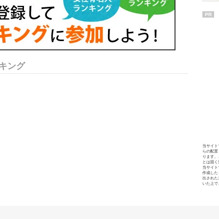
PR
キング
当サイト
らの配置
ります。
とは固く
当サイト
作成した
出された
いた上で