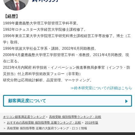
【経歴】
1989年慶應義塾大学理工学部管理工学科卒業。
1992年ロチェスター大学経営大学院修士課程修了。
1996年東京工業大学大学院理工学研究科博士課程経営工学専攻修了。博士（工
学）取得。
1996年筑波大学社会工学系・講師。2002年6月同助教授。
2008年4月慶應義塾大学理工学部管理工学科・准教授。2011年4月同教授、現
在に至る。
2023年4月内閣府 科学技術・イノベーション推進事務局参事官（インフラ・防
災担当）付上席科学技術政策フェロー（非常勤）
研究分野は応用統計解析、品質管理、マーケティング。
≫鈴木研究室についての詳細はこちら
顧客満足度について
オリコン顧客満足度ランキング
高校受験 個別指導塾ランキング・比較
おすすめの高校受験 個別指導塾 近畿ランキング・比較
2018年版
高校受験 個別指導塾 近畿の大阪府ランキング・口コミ情報