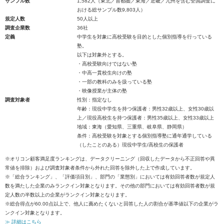
サンプル数
1,582人（東北／首都圏／東海／近畿／九州を含む全国調査に
おける総サンプル数9,803人）
規定人数
50人以上
調査企業数
36社
定義
中学生を対象に高校受験を目的とした個別指導を行っている
塾。
以下は対象外とする。
・高校受験向けではない塾
・中高一貫校生向けの塾
・一部の教科のみを扱っている塾
・映像授業が主体の塾
調査対象者
性別：指定なし
年齢：現役中学生を持つ保護者：男性32歳以上、女性30歳以
上／現役高校生を持つ保護者：男性35歳以上、女性33歳以上
地域：東海（愛知県、三重県、岐阜県、静岡県）
条件：高校受験を対象とする個別指導塾に通年通学している
（したことのある）現役中学生/高校生の保護者
※オリコン顧客満足度ランキングは、データクリーニング（回収したデータから不正回答や異
常値を排除）および調査対象者条件から外れた回答を除外した上で作成しています。
※「総合ランキング」、「評価項目別」、部門の「業態別」においては有効回答者数が規定人
数を満たした企業のみランクイン対象となります。その他の部門においては有効回答者数が規
定人数の半数以上の企業がランクイン対象となります。
※総合得点が60.00点以上で、他人に薦めたくないと回答した人の割合が基準値以下の企業がラ
ンクイン対象となります。
≫ 詳細はこちら