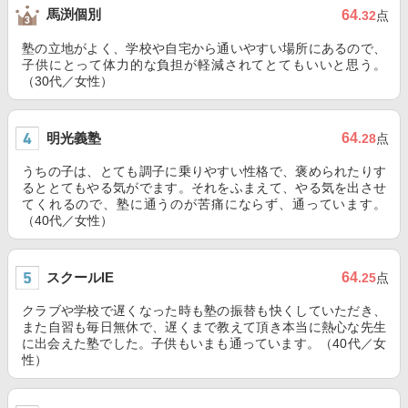
馬渕個別
64
.32
点
塾の立地がよく、学校や自宅から通いやすい場所にあるので、
子供にとって体力的な負担が軽減されてとてもいいと思う。
（30代／女性）
明光義塾
64
.28
点
うちの子は、とても調子に乗りやすい性格で、褒められたりす
るととてもやる気がでます。それをふまえて、やる気を出させ
てくれるので、塾に通うのが苦痛にならず、通っています。
（40代／女性）
スクールIE
64
.25
点
クラブや学校で遅くなった時も塾の振替も快くしていただき、
また自習も毎日無休で、遅くまで教えて頂き本当に熱心な先生
に出会えた塾でした。子供もいまも通っています。（40代／女
性）