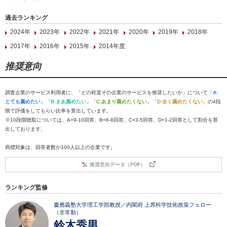
過去ランキング
2024年
2023年
2022年
2021年
2020年
2019年
2018年
2017年
2016年
2015年
2014年度
推奨意向
調査企業のサービス利用者に、「どの程度その企業のサービスを推奨したいか」について「
A:
とても薦めたい
」「
B:まあ薦めたい
」「
C:あまり薦めたくない
」「
D:全く薦めたくない
」の4段
階で評価をしてもらい比率を算出しています。
※10段階聴取については、A=9-10回答、B=6-8回答、C=3-5回答、D=1-2回答として割合を算
出しております。
商標対象は、回答者数が100人以上の企業です。
推奨意向データ（PDF）
ランキング監修
慶應義塾大学理工学部教授／内閣府 上席科学技術政策フェロー
（非常勤）
鈴木秀男