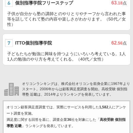
個別指導学院フリーステップ
63
.18
点
子供が自分から塾の講師とのやりとりやチーフから言われた事
等を話してくれて塾の内容や楽しさがわかります。（50代／女
性）
ITTO個別指導学院
62
.56
点
子どもたちが勉強に興味を持つようにいろいろ考えている。1人
1人の勉強のやり方を考えてくれる。（40代／女性）
オリコンランキングは、株式会社オリコンを前身企業に1967年より
スタート。2006年からは顧客満足度調査を開始。高校受験 個別指
導塾 近畿は、2014年よりランキングを発表しています。
オリコン顧客満足度調査では、実際にサービスを利用した
1,582
人にアンケ
ート調査を実施。
満足度に関する回答を基に、調査企業
36
社を対象にした「
高校受験 個別指
導塾 近畿
」ランキングを発表しています。