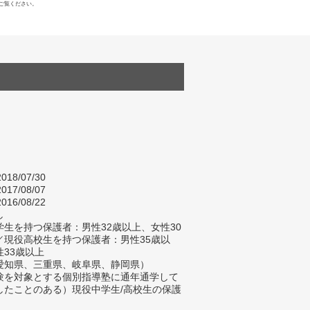
ご覧ください。
018/07/30
017/08/07
016/08/22
し
生を持つ保護者：男性32歳以上、女性30
／現役高校生を持つ保護者：男性35歳以
性33歳以上
愛知県、三重県、岐阜県、静岡県）
験を対象とする個別指導塾に通年通学して
したことのある）現役中学生/高校生の保護