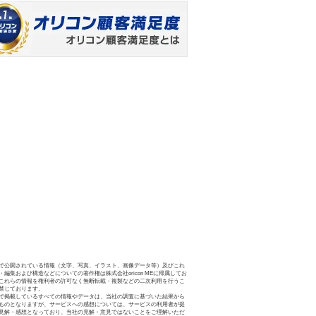
で公開されている情報（文字、写真、イラスト、画像データ等）及びこれ
・編集および構造などについての著作権は株式会社oricon MEに帰属してお
これらの情報を権利者の許可なく無断転載・複製などの二次利用を行うこ
禁じております。
で掲載しているすべての情報やデータは、当社の調査に基づいた結果から
ものとなりますが、サービスへの感想については、サービスの利用者が提
見解・感想となっており、当社の見解・意見ではないことをご理解いただ