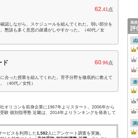
62
.41
点
高校
と確認しながら、スケジュールを組んでくれた。弱い部分を
評
。懇談も多く意思の疎通がしやすかった。（40代／女
成
60
ード
.96
点
供に合った授業を組んでくれた。苦手分野を徹底的に教えて
適
。（40代／女性）
オリコンを前身企業に1967年よりスタート。2006年から
験 個別指導塾 近畿は、2014年よりランキングを発表して
講
サービスを利用した
1,582
人にアンケート調査を実施。