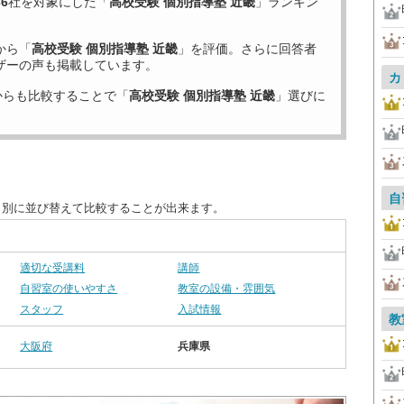
36
社を対象にした「
高校受験 個別指導塾 近畿
」ランキン
から「
高校受験 個別指導塾 近畿
」を評価。さらに回答者
ザーの声も掲載しています。
カ
からも比較することで「
高校受験 個別指導塾 近畿
」選びに
自
目別に並び替えて比較することが出来ます。
適切な受講料
講師
自習室の使いやすさ
教室の設備・雰囲気
スタッフ
入試情報
教
大阪府
兵庫県