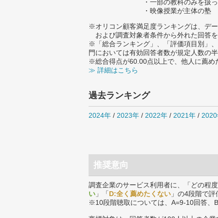
・一部の教科のみを扱っ
・映像授業が主体の塾
※オリコン顧客満足度ランキングは、デー
および調査対象者条件から外れた回答を
※「総合ランキング」、「評価項目別」、
門においては有効回答者数が規定人数の半
※総合得点が60.00点以上で、他人に
≫ 詳細はこちら
過去ランキング
2024年
/
2023年
/
2022年
/
2021年
/
202
推奨意向
調査企業のサービス利用者に、「どの程度
い
」「
D:全く薦めたくない
」の4段階で評
※10段階聴取については、A=9-10回答、