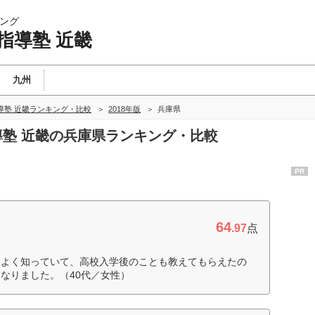
ング
指導塾 近畿
九州
導塾 近畿ランキング・比較
2018年版
兵庫県
指導塾 近畿の兵庫県ランキング・比較
PR
64
.97
点
をよく知っていて、高校入学後のことも教えてもらえたの
なりました。（40代／女性）