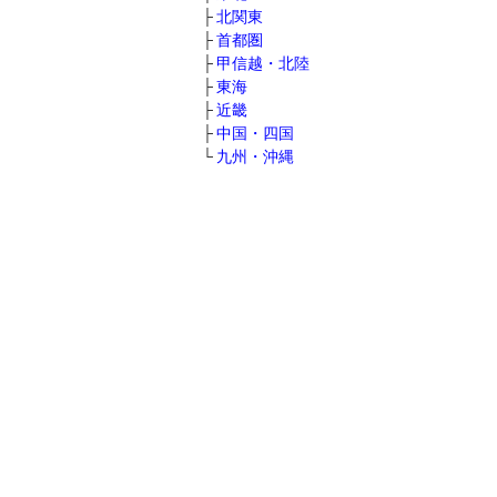
北関東
首都圏
甲信越・北陸
東海
近畿
中国・四国
九州・沖縄