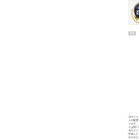
PR
当サイト
らの配置
ります。
とは固く
当サイト
作成した
出された