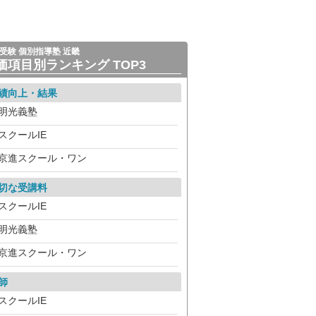
受験 個別指導塾 近畿
価項目別ランキング TOP3
績向上・結果
明光義塾
スクールIE
京進スクール・ワン
切な受講料
スクールIE
明光義塾
京進スクール・ワン
師
スクールIE