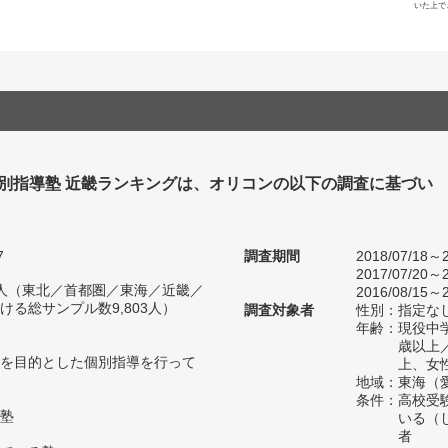
いた上で
個別指導塾 近畿ランキングは、オリコンの以下の調査に基づい
7
調査期間
2018/07/18～2
2017/07/20～2
82人（東北／首都圏／東海／近畿／
2016/08/15～2
る総サンプル数9,803人）
調査対象者
性別：指定な
年齢：現役中学
歳以上
を目的とした個別指導を行って
上、女
地域：東海（
条件：高校受
塾
いる（
者