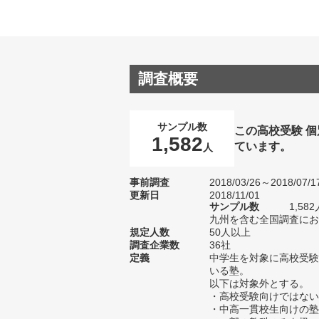
調査概要
サンプル数
この高校受験 
1,582
ています。
人
事前調査
2018/03/26～2018/07/1
更新日
2018/11/01
サンプル数
1,5
九州を含む全国調査におけ
規定人数
50人以上
調査企業数
36社
定義
中学生を対象に高校受験
いる塾。
以下は対象外とする。
・高校受験向けではない
・中高一貫校生向けの塾