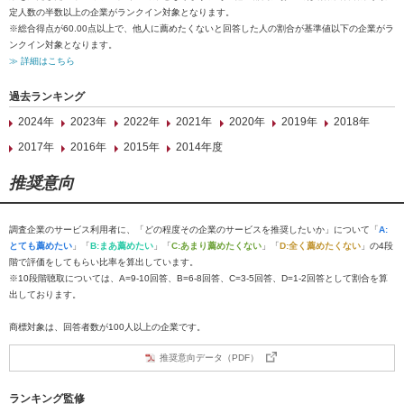
定人数の半数以上の企業がランクイン対象となります。
※総合得点が60.00点以上で、他人に薦めたくないと回答した人の割合が基準値以下の企業がラ
ンクイン対象となります。
≫ 詳細はこちら
過去ランキング
2024年
2023年
2022年
2021年
2020年
2019年
2018年
2017年
2016年
2015年
2014年度
推奨意向
調査企業のサービス利用者に、「どの程度その企業のサービスを推奨したいか」について「
A:
とても薦めたい
」「
B:まあ薦めたい
」「
C:あまり薦めたくない
」「
D:全く薦めたくない
」の4段
階で評価をしてもらい比率を算出しています。
※10段階聴取については、A=9-10回答、B=6-8回答、C=3-5回答、D=1-2回答として割合を算
出しております。
商標対象は、回答者数が100人以上の企業です。
推奨意向データ（PDF）
ランキング監修