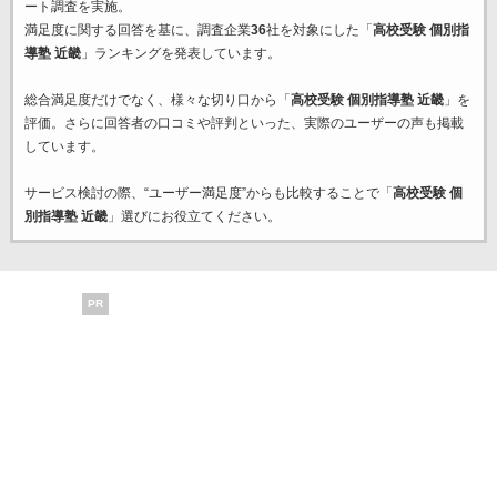
ート調査を実施。
満足度に関する回答を基に、調査企業
36
社を対象にした「
高校受験 個別指
導塾 近畿
」ランキングを発表しています。
総合満足度だけでなく、様々な切り口から「
高校受験 個別指導塾 近畿
」を
評価。さらに回答者の口コミや評判といった、実際のユーザーの声も掲載
しています。
サービス検討の際、“ユーザー満足度”からも比較することで「
高校受験 個
別指導塾 近畿
」選びにお役立てください。
PR