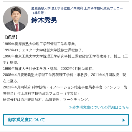
慶應義塾大学理工学部教授／内閣府 上席科学技術政策フェロー
（非常勤）
鈴木秀男
【経歴】
1989年慶應義塾大学理工学部管理工学科卒業。
1992年ロチェスター大学経営大学院修士課程修了。
1996年東京工業大学大学院理工学研究科博士課程経営工学専攻修了。博士（工
学）取得。
1996年筑波大学社会工学系・講師。2002年6月同助教授。
2008年4月慶應義塾大学理工学部管理工学科・准教授。2011年4月同教授、現
在に至る。
2023年4月内閣府 科学技術・イノベーション推進事務局参事官（インフラ・防
災担当）付上席科学技術政策フェロー（非常勤）
研究分野は応用統計解析、品質管理、マーケティング。
≫鈴木研究室についての詳細はこちら
顧客満足度について