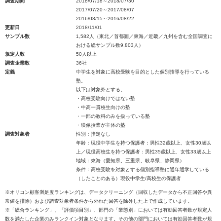
調査期間
2018/07/18～2018/07/30
2017/07/20～2017/08/07
2016/08/15～2016/08/22
更新日
2018/11/01
サンプル数
1,582人（東北／首都圏／東海／近畿／九州を含む全国調査に
おける総サンプル数9,803人）
規定人数
50人以上
調査企業数
36社
定義
中学生を対象に高校受験を目的とした個別指導を行っている
塾。
以下は対象外とする。
・高校受験向けではない塾
・中高一貫校生向けの塾
・一部の教科のみを扱っている塾
・映像授業が主体の塾
調査対象者
性別：指定なし
年齢：現役中学生を持つ保護者：男性32歳以上、女性30歳以
上／現役高校生を持つ保護者：男性35歳以上、女性33歳以上
地域：東海（愛知県、三重県、岐阜県、静岡県）
条件：高校受験を対象とする個別指導塾に通年通学している
（したことのある）現役中学生/高校生の保護者
※オリコン顧客満足度ランキングは、データクリーニング（回収したデータから不正回答や異
常値を排除）および調査対象者条件から外れた回答を除外した上で作成しています。
※「総合ランキング」、「評価項目別」、部門の「業態別」においては有効回答者数が規定人
数を満たした企業のみランクイン対象となります。その他の部門においては有効回答者数が規