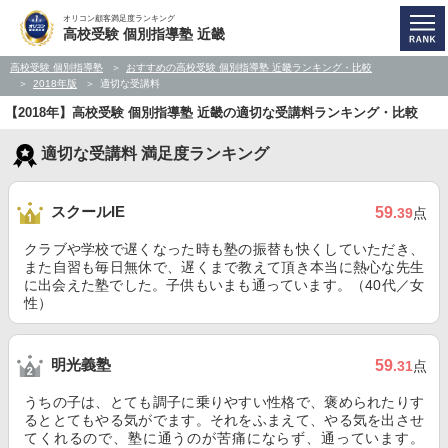
オリコン顧客満足度ランキング
高校受験 個別指導塾 近畿
高校受験 個別指導塾
おすすめの高校受験 個別指導塾 近畿ランキング・比較
2018年版
適切な受講料
【2018年】高校受験 個別指導塾 近畿の適切な受講料ランキング・比較
適切な受講料 満足度ランキング
スクールIE
59
.39
点
クラブや学校で遅くなった時も塾の振替も快くしていただき、
また自習も毎日無休で、遅くまで教えて頂き本当に熱心な先生
に出会えた塾でした。子供もいまも通っています。（40代／女
性）
明光義塾
59
.31
点
うちの子は、とても調子に乗りやすい性格で、褒められたりす
るととてもやる気がでます。それをふまえて、やる気を出させ
てくれるので、塾に通うのが苦痛にならず、通っています。