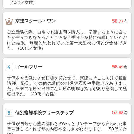
（40代／女性）
京進スクール・ワン
58
.77
点
公立受験の際、自宅でも過去問を購入し、学習するように言っ
たが中々できなかったところを苦手分野を特に指導していただ
けた結果、無理と思われていた第一志望校に何とか合格でき
た。（50代／女性）
ゴールフリー
58
.49
点
子供をやる気にさせ目標を持たせて、実際にそこに向けて担当
講師、塾長、その他の講師の指導や応援や手助けがありまし
た。出来てる所や出来てない所の明確な指示があり意識して勉
強出来た。（40代／女性）
個別指導学院フリーステップ
57
.88
点
子供が自分から塾の講師とのやりとりやチーフから言われた事
等を話してくれて塾の内容や楽しさがわかります。（50代／女