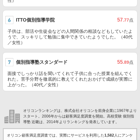
性）
ITTO個別指導学院
57
.77
点
子供は、部活や生徒会などの人間関係の相談などもしていたよ
うで、スッキリして勉強に集中できていたようでした。（40代
／女性）
個別指導塾スタンダード
55
.89
点
面接でしっかり話を聞いてくれて子供に合った授業を組んでく
れた。苦手分野を徹底的に教えてくれたおかげで成績が実際に
上がった。（40代／女性）
オリコンランキングは、株式会社オリコンを前身企業に1967年より
スタート。2006年からは顧客満足度調査を開始。高校受験 個別指
導塾 近畿は、2014年よりランキングを発表しています。
オリコン顧客満足度調査では、実際にサービスを利用した
1,582
人にアンケ