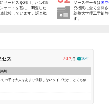
サービスを利用した1,419
ソースデータは
国立
ンケートを基に、調査した
究機関に全て公開さ
徹底比較しています。調査概
義塾大学理工学部教
す。
70
クセス
16件
.7
点
評判
うちの子は大人をあまり信頼しないタイプだが、とても信