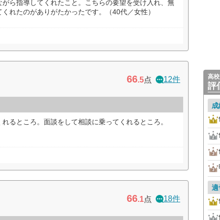
ながら指導してくれたこと。こちらの要望を受け入れ、無
てくれたのがありがたかったです。（40代／女性）
高校
66
12件
.5
点
評
成
くれるところ。面談をして相談に乗ってくれるところ。
適
66
18件
.1
点