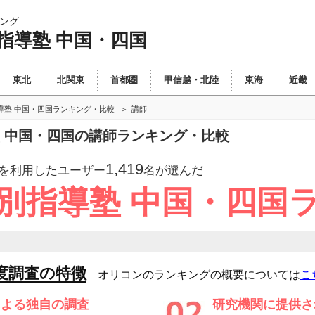
ング
指導塾 中国・四国
東北
北関東
首都圏
甲信越・北陸
東海
近畿
導塾 中国・四国ランキング・比較
講師
塾 中国・四国の講師ランキング・比較
1,419
を利用したユーザー
名が選んだ
個別指導塾 中国・四国
度調査の特徴
オリコンのランキングの概要については
こ
による独自の調査
研究機関に提供さ