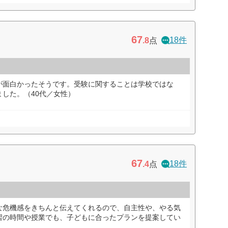
67
18件
.8
点
が面白かったそうです。受験に関することは学校ではな
した。（40代／女性）
67
18件
.4
点
な危機感をきちんと伝えてくれるので、自主性や、やる気
習の時間や授業でも、子どもに合ったプランを提案してい
）