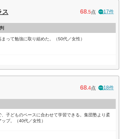
68
ラス
17件
.5
点
判
高まって勉強に取り組めた。（50代／女性）
68
18件
.4
点
で、子どものペースに合わせて学習できる。集団塾より柔
ップ。（40代／女性）