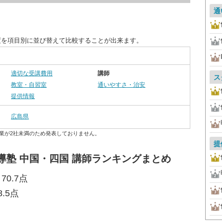
通
度を項目別に並び替えて比較することが出来ます。
適切な受講費用
講師
ス
教室・自習室
通いやすさ・治安
提供情報
広島県
業が2社未満のため発表しておりません。
提
導塾 中国・四国 講師ランキングまとめ
0.7点
.5点