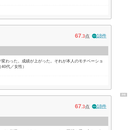
67
18件
.3
点
が変わった。成績が上がった。それが本人のモチベーショ
40代／女性）
PR
67
18件
.3
点