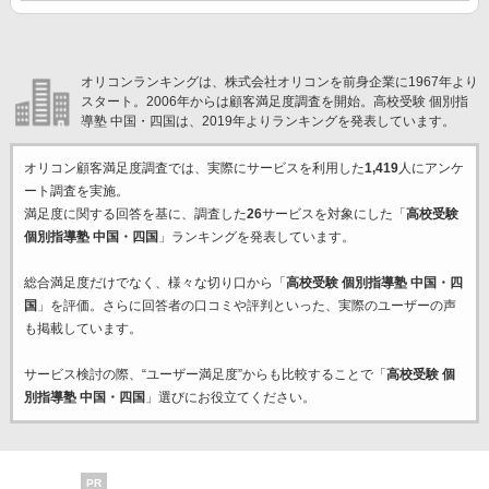
オリコンランキングは、株式会社オリコンを前身企業に1967年より
スタート。2006年からは顧客満足度調査を開始。高校受験 個別指
導塾 中国・四国は、2019年よりランキングを発表しています。
オリコン顧客満足度調査では、実際にサービスを利用した
1,419
人にアンケ
ート調査を実施。
満足度に関する回答を基に、調査した
26
サービスを対象にした「
高校受験
個別指導塾 中国・四国
」ランキングを発表しています。
総合満足度だけでなく、様々な切り口から「
高校受験 個別指導塾 中国・四
国
」を評価。さらに回答者の口コミや評判といった、実際のユーザーの声
も掲載しています。
サービス検討の際、“ユーザー満足度”からも比較することで「
高校受験 個
別指導塾 中国・四国
」選びにお役立てください。
PR