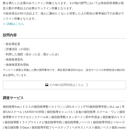
数を満たした企業のみランクイン対象となります。その他の部門においては有効回答者数が規
定人数の半数以上の企業がランクイン対象となります。
※総合得点が60.0点以上で、他人に薦めたくないと回答した人の割合が基準値以下の企業がラ
ンクイン対象となります。
≫ 詳細はこちら
設問内容
・総合満足度
・評価項目（小項目）
・利用した感想（良かった点・悪かった点）
・他者推奨意向
・他者推奨意向理由
アンケート調査を実施した際の質問事項です。満足度評価項目のほか、該当サービスの利用状況や検討内
容を質問しています。
その他の設問内容はこちら
調査サービス
個別指導Axis | ＥＣＣの個別指導塾ベストワン | 1対1ネッツ | ITTO個別指導学院 | ALL-up | 学
研CAIスクール | KATEKYO学院 | 個別指導キャンパス | 京進の個別指導 スクール・ワン | 個別
指導塾サクラサクセス | スクールIE | 個別指導塾スタンダード | 田中学習会 | 個別教室のトライ
| 個別指導塾トライプラス | ナビ個別指導学院 | 個別指導塾ノーバス | 個別指導学院ヒーローズ
| 毎日個別塾 5-Days | 個別指導学院フリーステップ | ペガサス | ベスト個別／ベスト個別 motto