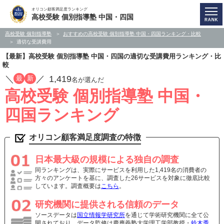
オリコン顧客満足度ランキング
高校受験 個別指導塾 中国・四国
高校受験 個別指導塾
おすすめの高校受験 個別指導塾 中国・四国ランキング・比較
適切な受講費用
【最新】高校受験 個別指導塾 中国・四国の適切な受講費用ランキング・比
較
／
／
1,419
最
新
名が選んだ
高校受験 個別指導塾 中国・
四国ランキング
オリコン顧客満足度調査の特徴
日本最大級の規模による独自の調査
同ランキングは、実際にサービスを利用した1,419名の消費者の
方々のアンケートを基に、調査した26サービスを対象に徹底比較
しています。調査概要は
こちら
。
研究機関に提供される信頼のデータ
ソースデータは
国立情報学研究所
を通じて学術研究機関に全て公
開されており、データ監修は慶應義塾大学理工学部教授・
鈴木秀