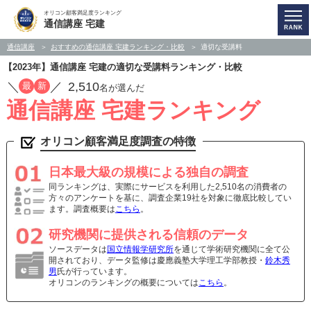
オリコン顧客満足度ランキング
通信講座 宅建
通信講座
おすすめの通信講座 宅建ランキング・比較
適切な受講料
【2023年】通信講座 宅建の適切な受講料ランキング・比較
／
／
2,510
最
新
名が選んだ
通信講座 宅建ランキング
オリコン顧客満足度調査の特徴
日本最大級の規模による独自の調査
同ランキングは、実際にサービスを利用した2,510名の消費者の
方々のアンケートを基に、調査企業19社を対象に徹底比較してい
ます。調査概要は
こちら
。
研究機関に提供される信頼のデータ
ソースデータは
国立情報学研究所
を通じて学術研究機関に全て公
開されており、データ監修は慶應義塾大学理工学部教授・
鈴木秀
男
氏が行っています。
オリコンのランキングの概要については
こちら
。