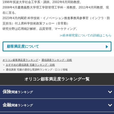
1996年筑波大学社会工学系・講師。2002年6月同助教授。
2008年4月慶應義塾大学理工学部管理工学科・准教授。2011年4月同教授、現
在に至る。
2023年4月内閣府 科学技術・イノベーション推進事務局参事官（インフラ・防
災担当）付上席科学技術政策フェロー（非常勤）
研究分野は応用統計解析、品質管理、マーケティング。
≫鈴木研究室についての詳細はこちら
顧客満足度について
オリコン顧客満足度ランキング
通信講座ランキング・比較
おすすめの通信講座 宅建ランキング・比較
通信講座 宅建の適切な受講料ランキング・口コミ情報
オリコン顧客満足度
ランキング一覧
保険
関連ランキング
金融
関連ランキング