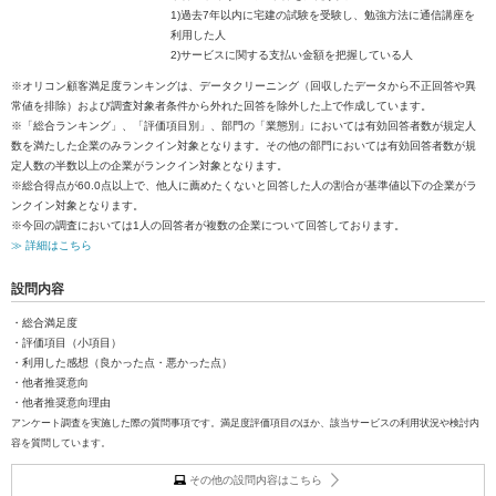
1)過去7年以内に宅建の試験を受験し、勉強方法に通信講座を
利用した人
2)サービスに関する支払い金額を把握している人
※オリコン顧客満足度ランキングは、データクリーニング（回収したデータから不正回答や異
常値を排除）および調査対象者条件から外れた回答を除外した上で作成しています。
※「総合ランキング」、「評価項目別」、部門の「業態別」においては有効回答者数が規定人
数を満たした企業のみランクイン対象となります。その他の部門においては有効回答者数が規
定人数の半数以上の企業がランクイン対象となります。
※総合得点が60.0点以上で、他人に薦めたくないと回答した人の割合が基準値以下の企業がラ
ンクイン対象となります。
※今回の調査においては1人の回答者が複数の企業について回答しております。
≫ 詳細はこちら
設問内容
・総合満足度
・評価項目（小項目）
・利用した感想（良かった点・悪かった点）
・他者推奨意向
・他者推奨意向理由
アンケート調査を実施した際の質問事項です。満足度評価項目のほか、該当サービスの利用状況や検討内
容を質問しています。
その他の設問内容はこちら