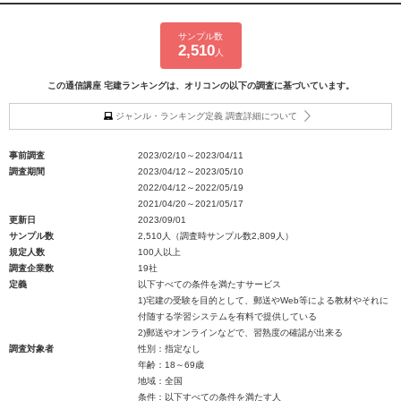
サンプル数
2,510
人
この通信講座 宅建ランキングは、オリコンの以下の調査に基づいています。
ジャンル・ランキング定義 調査詳細について
事前調査
2023/02/10～2023/04/11
調査期間
2023/04/12～2023/05/10
2022/04/12～2022/05/19
2021/04/20～2021/05/17
更新日
2023/09/01
サンプル数
2,510人（調査時サンプル数2,809人）
規定人数
100人以上
調査企業数
19社
定義
以下すべての条件を満たすサービス
1)宅建の受験を目的として、郵送やWeb等による教材やそれに
付随する学習システムを有料で提供している
2)郵送やオンラインなどで、習熟度の確認が出来る
調査対象者
性別：指定なし
年齢：18～69歳
地域：全国
条件：以下すべての条件を満たす人