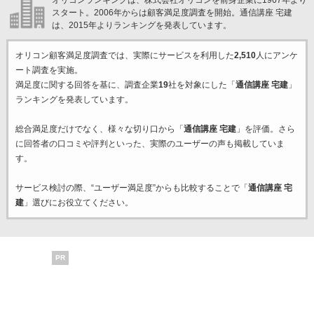
オリコンランキングは、株式会社オリコンを前身企業に1967年より
スタート。2006年からは顧客満足度調査を開始。通信講座 宅建
は、2015年よりランキングを発表しています。
オリコン顧客満足度調査では、実際にサービスを利用した
2,510
人にアンケ
ート調査を実施。
満足度に関する回答を基に、調査企業
19
社を対象にした「
通信講座 宅建
」
ランキングを発表しています。
総合満足度だけでなく、様々な切り口から「
通信講座 宅建
」を評価。さら
に回答者の口コミや評判といった、実際のユーザーの声も掲載していま
す。
サービス検討の際、“ユーザー満足度”からも比較することで「
通信講座 宅
建
」選びにお役立てください。
PR