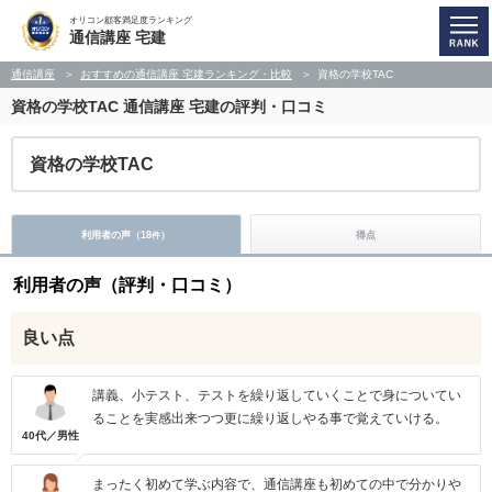
オリコン顧客満足度ランキング
通信講座 宅建
通信講座
おすすめの通信講座 宅建ランキング・比較
資格の学校TAC
資格の学校TAC
通信講座 宅建の評判・口コミ
資格の学校TAC
利用者の声（
18
）
得点
件
利用者の声（評判・口コミ）
良い点
講義、小テスト、テストを繰り返していくことで身についてい
ることを実感出来つつ更に繰り返しやる事で覚えていける。
40代／男性
まったく初めて学ぶ内容で、通信講座も初めての中で分かりや