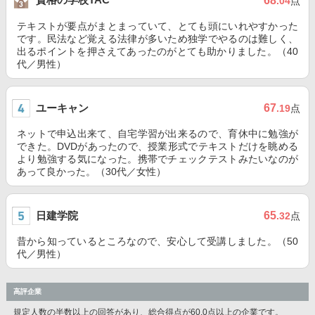
68
.04
点
テキストが要点がまとまっていて、とても頭にいれやすかった
です。民法など覚える法律が多いため独学でやるのは難しく、
出るポイントを押さえてあったのがとても助かりました。（40
代／男性）
ユーキャン
67
.19
点
ネットで申込出来て、自宅学習が出来るので、育休中に勉強が
できた。DVDがあったので、授業形式でテキストだけを眺める
より勉強する気になった。携帯でチェックテストみたいなのが
あって良かった。（30代／女性）
日建学院
65
.32
点
昔から知っているところなので、安心して受講しました。（50
代／男性）
高評企業
規定人数の半数以上の回答があり、総合得点が60.0点以上の企業です。