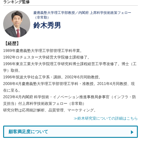
ランキング監修
慶應義塾大学理工学部教授／内閣府 上席科学技術政策フェロー
（非常勤）
鈴木秀男
【経歴】
1989年慶應義塾大学理工学部管理工学科卒業。
1992年ロチェスター大学経営大学院修士課程修了。
1996年東京工業大学大学院理工学研究科博士課程経営工学専攻修了。博士（工
学）取得。
1996年筑波大学社会工学系・講師。2002年6月同助教授。
2008年4月慶應義塾大学理工学部管理工学科・准教授。2011年4月同教授、現
在に至る。
2023年4月内閣府 科学技術・イノベーション推進事務局参事官（インフラ・防
災担当）付上席科学技術政策フェロー（非常勤）
研究分野は応用統計解析、品質管理、マーケティング。
≫鈴木研究室についての詳細はこちら
顧客満足度について