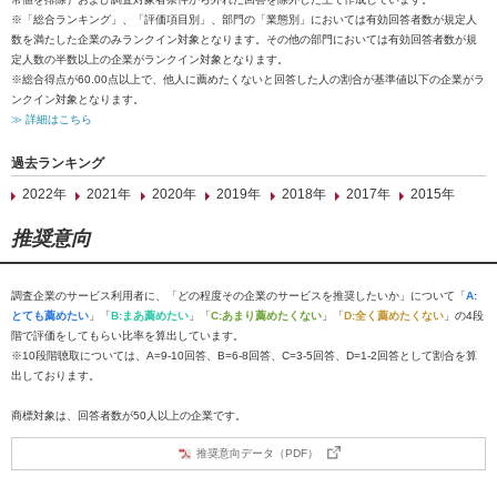
※「総合ランキング」、「評価項目別」、部門の「業態別」においては有効回答者数が規定人
数を満たした企業のみランクイン対象となります。その他の部門においては有効回答者数が規
定人数の半数以上の企業がランクイン対象となります。
※総合得点が60.00点以上で、他人に薦めたくないと回答した人の割合が基準値以下の企業がラ
ンクイン対象となります。
≫ 詳細はこちら
過去ランキング
2022年
2021年
2020年
2019年
2018年
2017年
2015年
推奨意向
調査企業のサービス利用者に、「どの程度その企業のサービスを推奨したいか」について「
A:
とても薦めたい
」「
B:まあ薦めたい
」「
C:あまり薦めたくない
」「
D:全く薦めたくない
」の4段
階で評価をしてもらい比率を算出しています。
※10段階聴取については、A=9-10回答、B=6-8回答、C=3-5回答、D=1-2回答として割合を算
出しております。
商標対象は、回答者数が50人以上の企業です。
推奨意向データ（PDF）