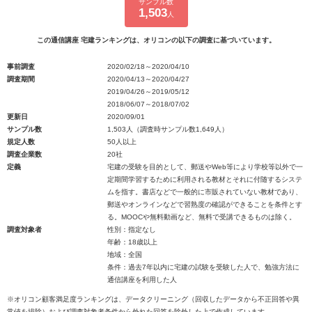
サンプル数
1,503
人
この通信講座 宅建ランキングは、オリコンの以下の調査に基づいています。
事前調査
2020/02/18～2020/04/10
調査期間
2020/04/13～2020/04/27
2019/04/26～2019/05/12
2018/06/07～2018/07/02
更新日
2020/09/01
サンプル数
1,503人（調査時サンプル数1,649人）
規定人数
50人以上
調査企業数
20社
定義
宅建の受験を目的として、郵送やWeb等により学校等以外で一
定期間学習するために利用される教材とそれに付随するシステ
ムを指す。書店などで一般的に市販されていない教材であり、
郵送やオンラインなどで習熟度の確認ができることを条件とす
る。MOOCや無料動画など、無料で受講できるものは除く。
調査対象者
性別：指定なし
年齢：18歳以上
地域：全国
条件：過去7年以内に宅建の試験を受験した人で、勉強方法に
通信講座を利用した人
※オリコン顧客満足度ランキングは、データクリーニング（回収したデータから不正回答や異
常値を排除）および調査対象者条件から外れた回答を除外した上で作成しています。