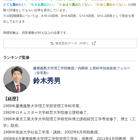
とても薦めたい
」「
B:まあ薦めたい
」「
C:あまり薦めたくない
」「
D:全く薦めたくない
」の4段
階で評価をしてもらい比率を算出しています。
※10段階聴取については、A=9-10回答、B=6-8回答、C=3-5回答、D=1-2回答として割合を算
出しております。
商標対象は、回答者数が50人以上の企業です。
推奨意向データ（PDF）
ランキング監修
慶應義塾大学理工学部教授／内閣府 上席科学技術政策フェロー
（非常勤）
鈴木秀男
【経歴】
1989年慶應義塾大学理工学部管理工学科卒業。
1992年ロチェスター大学経営大学院修士課程修了。
1996年東京工業大学大学院理工学研究科博士課程経営工学専攻修了。博士（工
学）取得。
1996年筑波大学社会工学系・講師。2002年6月同助教授。
2008年4月慶應義塾大学理工学部管理工学科・准教授。2011年4月同教授、現