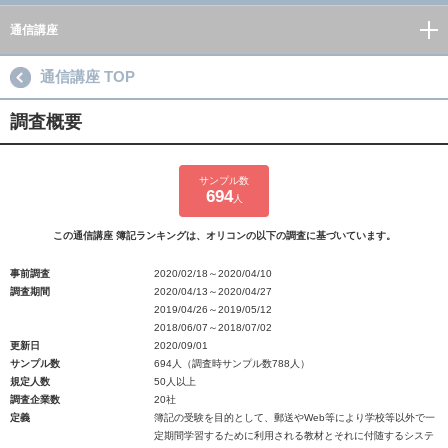
通信講座
通信講座 TOP
調査概要
サンプル数
694
人
この通信講座 簿記ランキングは、オリコンの以下の調査に基づいています。
事前調査
2020/02/18～2020/04/10
調査期間
2020/04/13～2020/04/27
2019/04/26～2019/05/12
2018/06/07～2018/07/02
更新日
2020/09/01
サンプル数
694人（調査時サンプル数788人）
規定人数
50人以上
調査企業数
20社
定義
簿記の受験を目的として、郵送やWeb等により学校等以外で一
定期間学習するために利用される教材とそれに付随するシステ