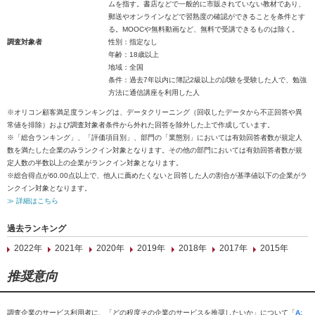
ムを指す。書店などで一般的に市販されていない教材であり、
郵送やオンラインなどで習熟度の確認ができることを条件とす
る。MOOCや無料動画など、無料で受講できるものは除く。
調査対象者
性別：指定なし
年齢：18歳以上
地域：全国
条件：過去7年以内に簿記2級以上の試験を受験した人で、勉強
方法に通信講座を利用した人
※オリコン顧客満足度ランキングは、データクリーニング（回収したデータから不正回答や異
常値を排除）および調査対象者条件から外れた回答を除外した上で作成しています。
※「総合ランキング」、「評価項目別」、部門の「業態別」においては有効回答者数が規定人
数を満たした企業のみランクイン対象となります。その他の部門においては有効回答者数が規
定人数の半数以上の企業がランクイン対象となります。
※総合得点が60.00点以上で、他人に薦めたくないと回答した人の割合が基準値以下の企業がラ
ンクイン対象となります。
≫ 詳細はこちら
過去ランキング
2022年
2021年
2020年
2019年
2018年
2017年
2015年
推奨意向
調査企業のサービス利用者に、「どの程度その企業のサービスを推奨したいか」について「
A: