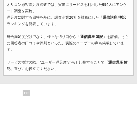
オリコン顧客満足度調査では、実際にサービスを利用した
694
人にアンケ
ート調査を実施。
満足度に関する回答を基に、調査企業
20
社を対象にした「
通信講座 簿記
」
ランキングを発表しています。
総合満足度だけでなく、様々な切り口から「
通信講座 簿記
」を評価。さら
に回答者の口コミや評判といった、実際のユーザーの声も掲載していま
す。
サービス検討の際、“ユーザー満足度”からも比較することで「
通信講座 簿
記
」選びにお役立てください。
PR