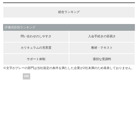
総合ランキング
評価項目別ランキング
問い合わせのしやすさ
入会手続きの容易さ
カリキュラムの充実度
教材・テキスト
サポート体制
適切な受講料
※文字がグレーの部門は当社規定の条件を満たした企業が2社未満のため発表しておりません。
PR