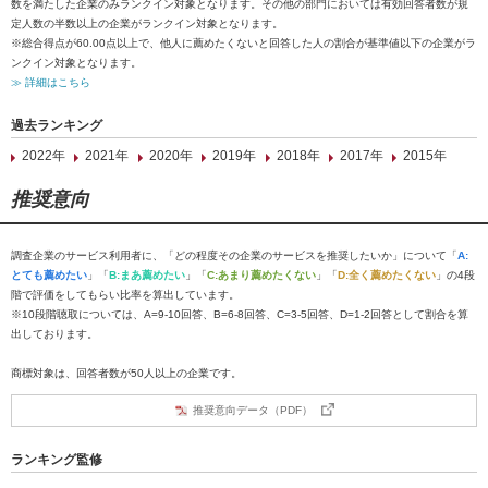
数を満たした企業のみランクイン対象となります。その他の部門においては有効回答者数が規
定人数の半数以上の企業がランクイン対象となります。
※総合得点が60.00点以上で、他人に薦めたくないと回答した人の割合が基準値以下の企業がラ
ンクイン対象となります。
≫ 詳細はこちら
過去ランキング
2022年
2021年
2020年
2019年
2018年
2017年
2015年
推奨意向
調査企業のサービス利用者に、「どの程度その企業のサービスを推奨したいか」について「
A:
とても薦めたい
」「
B:まあ薦めたい
」「
C:あまり薦めたくない
」「
D:全く薦めたくない
」の4段
階で評価をしてもらい比率を算出しています。
※10段階聴取については、A=9-10回答、B=6-8回答、C=3-5回答、D=1-2回答として割合を算
出しております。
商標対象は、回答者数が50人以上の企業です。
推奨意向データ（PDF）
ランキング監修