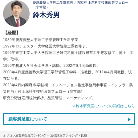
慶應義塾大学理工学部教授／内閣府 上席科学技術政策フェロー
（非常勤）
鈴木秀男
【経歴】
1989年慶應義塾大学理工学部管理工学科卒業。
1992年ロチェスター大学経営大学院修士課程修了。
1996年東京工業大学大学院理工学研究科博士課程経営工学専攻修了。博士（工
学）取得。
1996年筑波大学社会工学系・講師。2002年6月同助教授。
2008年4月慶應義塾大学理工学部管理工学科・准教授。2011年4月同教授、現
在に至る。
2023年4月内閣府 科学技術・イノベーション推進事務局参事官（インフラ・防
災担当）付上席科学技術政策フェロー（非常勤）
研究分野は応用統計解析、品質管理、マーケティング。
≫鈴木研究室についての詳細はこちら
顧客満足度について
オリコン顧客満足度ランキング
通信講座ランキング・比較