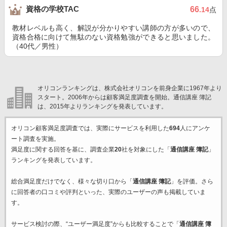
資格の学校TAC
66
.14
点
教材レベルも高く、解説が分かりやすい講師の方が多いので、
資格合格に向けて無駄のない資格勉強ができると思いました。
（40代／男性）
オリコンランキングは、株式会社オリコンを前身企業に1967年より
スタート。2006年からは顧客満足度調査を開始。通信講座 簿記
は、2015年よりランキングを発表しています。
オリコン顧客満足度調査では、実際にサービスを利用した
694
人にアンケ
ート調査を実施。
満足度に関する回答を基に、調査企業
20
社を対象にした「
通信講座 簿記
」
ランキングを発表しています。
総合満足度だけでなく、様々な切り口から「
通信講座 簿記
」を評価。さら
に回答者の口コミや評判といった、実際のユーザーの声も掲載していま
す。
サービス検討の際、“ユーザー満足度”からも比較することで「
通信講座 簿