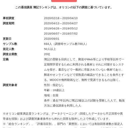
この通信講座 簿記ランキングは、オリコンの以下の調査に基づいています。
事前調査
2020/02/18～2020/04/10
調査期間
2020/04/13～2020/04/27
2019/04/26～2019/05/12
2018/06/07～2018/07/02
更新日
2020/09/01
サンプル数
694人（調査時サンプル数788人）
規定人数
50人以上
調査企業数
20社
定義
簿記の受験を目的として、郵送やWeb等により学校等以外で一
定期間学習するために利用される教材とそれに付随するシステ
ムを指す。書店などで一般的に市販されていない教材であり、
郵送やオンラインなどで習熟度の確認ができることを条件とす
る。MOOCや無料動画など、無料で受講できるものは除く。
調査対象者
性別：指定なし
年齢：18歳以上
地域：全国
条件：過去7年以内に簿記2級以上の試験を受験した人で、勉強
方法に通信講座を利用した人
※オリコン顧客満足度ランキングは、データクリーニング（回収したデータから不正回答や異
常値を排除）および調査対象者条件から外れた回答を除外した上で作成しています。
※「総合ランキング」、「評価項目別」、部門の「業態別」においては有効回答者数が規定人