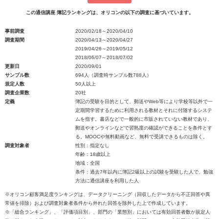
この通信講座 簿記ランキングは、オリコンの以下の調査に基づいています。
事前調査
2020/02/18～2020/04/10
調査期間
2020/04/13～2020/04/27
2019/04/26～2019/05/12
2018/06/07～2018/07/02
更新日
2020/09/01
サンプル数
694人（調査時サンプル数788人）
規定人数
50人以上
調査企業数
20社
定義
簿記の受験を目的として、郵送やWeb等により学校等以外で一
定期間学習するために利用される教材とそれに付随するシステ
ムを指す。書店などで一般的に市販されていない教材であり、
郵送やオンラインなどで習熟度の確認ができることを条件とす
る。MOOCや無料動画など、無料で受講できるものは除く。
調査対象者
性別：指定なし
年齢：18歳以上
地域：全国
条件：過去7年以内に簿記2級以上の試験を受験した人で、勉強
方法に通信講座を利用した人
※オリコン顧客満足度ランキングは、データクリーニング（回収したデータから不正回答や異
常値を排除）および調査対象者条件から外れた回答を除外した上で作成しています。
※「総合ランキング」、「評価項目別」、部門の「業態別」においては有効回答者数が規定人