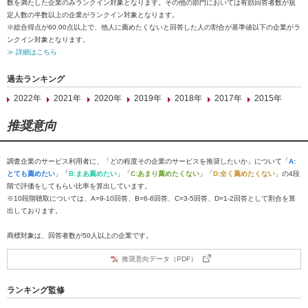
数を満たした企業のみランクイン対象となります。その他の部門においては有効回答者数が規
定人数の半数以上の企業がランクイン対象となります。
※総合得点が60.00点以上で、他人に薦めたくないと回答した人の割合が基準値以下の企業がラ
ンクイン対象となります。
≫ 詳細はこちら
過去ランキング
2022年
2021年
2020年
2019年
2018年
2017年
2015年
推奨意向
調査企業のサービス利用者に、「どの程度その企業のサービスを推奨したいか」について「
A:
とても薦めたい
」「
B:まあ薦めたい
」「
C:あまり薦めたくない
」「
D:全く薦めたくない
」の4段
階で評価をしてもらい比率を算出しています。
※10段階聴取については、A=9-10回答、B=6-8回答、C=3-5回答、D=1-2回答として割合を算
出しております。
商標対象は、回答者数が50人以上の企業です。
推奨意向データ（PDF）
ランキング監修