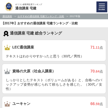
オリコン顧客満足度ランキング
通信講座 宅建
通信講座
おすすめの通信講座 宅建ランキング・比較
2017年版
【2017年】おすすめの通信講座 宅建ランキング・比較
通信講座 宅建 総合ランキング
LEC通信講座
71
.11
点
テキストはわかりやすかったと思う（30代／男性）
資格の大原（社会人講座）
70
.64
点
しっかりとしたテキスト（ボリュームがある）と、合格へのバ
ックアップ姿勢が感じられて頼もしさを感じた。（30代／女
性）
ユーキャン
66
.59
点