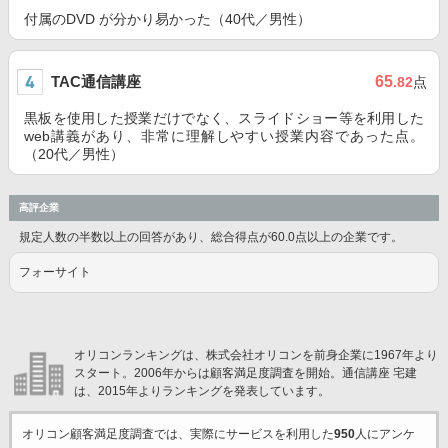
付属のDVD が分かり易かった（40代／男性）
TAC通信講座
65
.82
点
黒板を使用した授業だけでなく、スライドショー等を利用した
web講義があり、非常に理解しやすい授業内容であった点。
（20代／男性）
高評企業
規定人数の半数以上の回答があり、総合得点が60.0点以上の企業です。
フォーサイト
オリコンランキングは、株式会社オリコンを前身企業に1967年より
スタート。2006年からは顧客満足度調査を開始。通信講座 宅建
は、2015年よりランキングを発表しています。
オリコン顧客満足度調査では、実際にサービスを利用した
950
人にアンケ