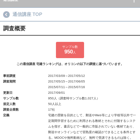
通信講座 TOP
調査概要
サンプル数
950
人
この通信講座 宅建ランキングは、オリコンの以下の調査に基づいています。
事前調査
2017/03/09～2017/05/12
調査期間
2017/05/15～2017/06/05
2015/07/11～2015/07/16
更新日
2017/09/01
サンプル数
950人（調査時サンプル数1,027人）
規定人数
50人以上
調査企業数
17社
定義
宅建の受験を目的として、郵送やWeb等により学校等以外で一
定期間学習するために利用される教材とそれに付随するシステ
ムを指す。書店などで一般的に市販されていない教材であり、
郵送やオンラインなどで習熟度の確認ができることを条件とす
る。MOOCや無料動画など、無料で受講できるものは除く。