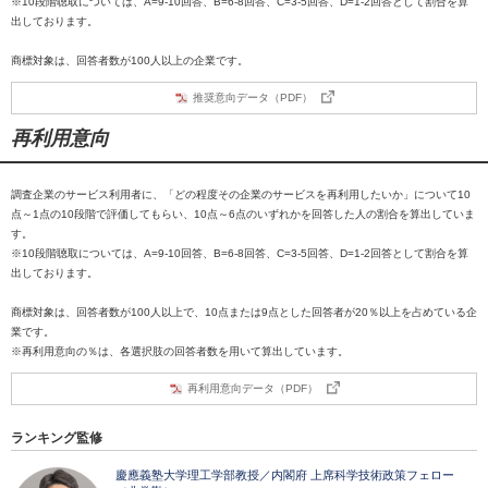
※10段階聴取については、A=9-10回答、B=6-8回答、C=3-5回答、D=1-2回答として割合を算
出しております。
商標対象は、回答者数が100人以上の企業です。
推奨意向データ（PDF）
再利用意向
調査企業のサービス利用者に、「どの程度その企業のサービスを再利用したいか」について10
点～1点の10段階で評価してもらい、10点～6点のいずれかを回答した人の割合を算出していま
す。
※10段階聴取については、A=9-10回答、B=6-8回答、C=3-5回答、D=1-2回答として割合を算
出しております。
商標対象は、回答者数が100人以上で、10点または9点とした回答者が20％以上を占めている企
業です。
※再利用意向の％は、各選択肢の回答者数を用いて算出しています。
再利用意向データ（PDF）
ランキング監修
慶應義塾大学理工学部教授／内閣府 上席科学技術政策フェロー