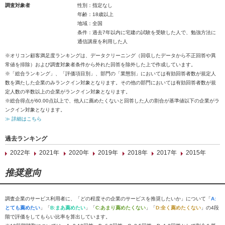
調査対象者
性別：指定なし
年齢：18歳以上
地域：全国
条件：過去7年以内に宅建の試験を受験した人で、勉強方法に
通信講座を利用した人
※オリコン顧客満足度ランキングは、データクリーニング（回収したデータから不正回答や異
常値を排除）および調査対象者条件から外れた回答を除外した上で作成しています。
※「総合ランキング」、「評価項目別」、部門の「業態別」においては有効回答者数が規定人
数を満たした企業のみランクイン対象となります。その他の部門においては有効回答者数が規
定人数の半数以上の企業がランクイン対象となります。
※総合得点が60.00点以上で、他人に薦めたくないと回答した人の割合が基準値以下の企業がラ
ンクイン対象となります。
≫ 詳細はこちら
過去ランキング
2022年
2021年
2020年
2019年
2018年
2017年
2015年
推奨意向
調査企業のサービス利用者に、「どの程度その企業のサービスを推奨したいか」について「
A:
とても薦めたい
」「
B:まあ薦めたい
」「
C:あまり薦めたくない
」「
D:全く薦めたくない
」の4段
階で評価をしてもらい比率を算出しています。