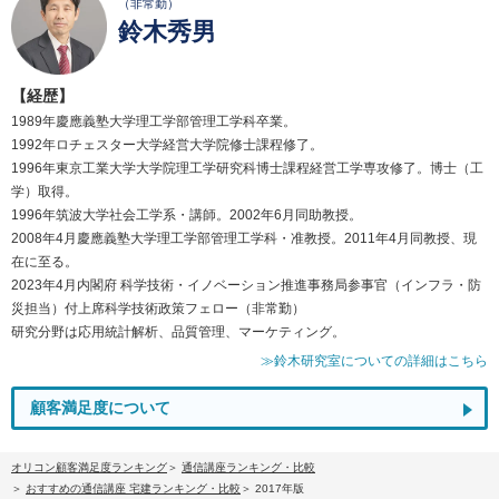
（非常勤）
鈴木秀男
【経歴】
1989年慶應義塾大学理工学部管理工学科卒業。
1992年ロチェスター大学経営大学院修士課程修了。
1996年東京工業大学大学院理工学研究科博士課程経営工学専攻修了。博士（工
学）取得。
1996年筑波大学社会工学系・講師。2002年6月同助教授。
2008年4月慶應義塾大学理工学部管理工学科・准教授。2011年4月同教授、現
在に至る。
2023年4月内閣府 科学技術・イノベーション推進事務局参事官（インフラ・防
災担当）付上席科学技術政策フェロー（非常勤）
研究分野は応用統計解析、品質管理、マーケティング。
≫鈴木研究室についての詳細はこちら
顧客満足度について
オリコン顧客満足度ランキング
通信講座ランキング・比較
おすすめの通信講座 宅建ランキング・比較
2017年版