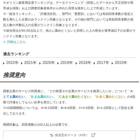
※オリコン顧客満足度ランキングは、データクリーニング（回収したデータから不正回答や異
常値を排除）および調査対象者条件から外れた回答を除外した上で作成しています。
※「総合ランキング」、「評価項目別」、部門の「業態別」においては有効回答者数が規定人
数を満たした企業のみランクイン対象となります。その他の部門においては有効回答者数が規
定人数の半数以上の企業がランクイン対象となります。
※総合得点が60.00点以上で、他人に薦めたくないと回答した人の割合が基準値以下の企業がラ
ンクイン対象となります。
≫ 詳細はこちら
過去ランキング
2022年
2021年
2020年
2019年
2018年
2017年
2015年
推奨意向
調査企業のサービス利用者に、「どの程度その企業のサービスを推奨したいか」について「
A:
とても薦めたい
」「
B:まあ薦めたい
」「
C:あまり薦めたくない
」「
D:全く薦めたくない
」の4段
階で評価をしてもらい比率を算出しています。
※10段階聴取については、A=9-10回答、B=6-8回答、C=3-5回答、D=1-2回答として割合を算
出しております。
商標対象は、回答者数が100人以上の企業です。
推奨意向データ（PDF）