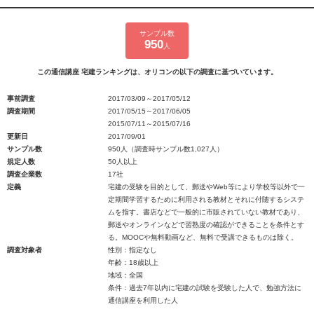
サンプル数
950
人
この通信講座 宅建ランキングは、オリコンの以下の調査に基づいています。
事前調査
2017/03/09～2017/05/12
調査期間
2017/05/15～2017/06/05
2015/07/11～2015/07/16
更新日
2017/09/01
サンプル数
950人（調査時サンプル数1,027人）
規定人数
50人以上
調査企業数
17社
定義
宅建の受験を目的として、郵送やWeb等により学校等以外で一
定期間学習するために利用される教材とそれに付随するシステ
ムを指す。書店などで一般的に市販されていない教材であり、
郵送やオンラインなどで習熟度の確認ができることを条件とす
る。MOOCや無料動画など、無料で受講できるものは除く。
調査対象者
性別：指定なし
年齢：18歳以上
地域：全国
条件：過去7年以内に宅建の試験を受験した人で、勉強方法に
通信講座を利用した人