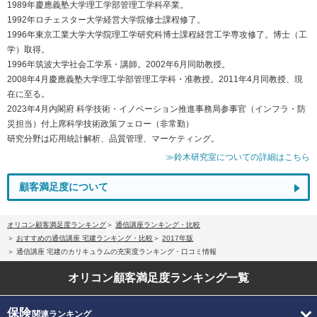
1989年慶應義塾大学理工学部管理工学科卒業。
1992年ロチェスター大学経営大学院修士課程修了。
1996年東京工業大学大学院理工学研究科博士課程経営工学専攻修了。博士（工
学）取得。
1996年筑波大学社会工学系・講師。2002年6月同助教授。
2008年4月慶應義塾大学理工学部管理工学科・准教授。2011年4月同教授、現
在に至る。
2023年4月内閣府 科学技術・イノベーション推進事務局参事官（インフラ・防
災担当）付上席科学技術政策フェロー（非常勤）
研究分野は応用統計解析、品質管理、マーケティング。
≫鈴木研究室についての詳細はこちら
顧客満足度について
オリコン顧客満足度ランキング
通信講座ランキング・比較
おすすめの通信講座 宅建ランキング・比較
2017年版
通信講座 宅建のカリキュラムの充実度ランキング・口コミ情報
オリコン顧客満足度
ランキング一覧
保険
関連ランキング