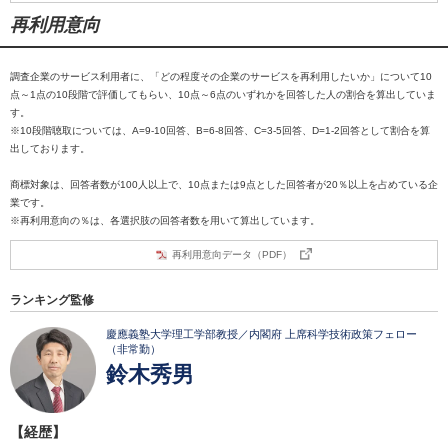
再利用意向
調査企業のサービス利用者に、「どの程度その企業のサービスを再利用したいか」について10
点～1点の10段階で評価してもらい、10点～6点のいずれかを回答した人の割合を算出していま
す。
※10段階聴取については、A=9-10回答、B=6-8回答、C=3-5回答、D=1-2回答として割合を算
出しております。
商標対象は、回答者数が100人以上で、10点または9点とした回答者が20％以上を占めている企
業です。
※再利用意向の％は、各選択肢の回答者数を用いて算出しています。
再利用意向データ（PDF）
ランキング監修
慶應義塾大学理工学部教授／内閣府 上席科学技術政策フェロー
（非常勤）
鈴木秀男
【経歴】