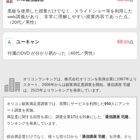
黒板を使用した授業だけでなく、スライドショー等を利用した
web講義があり、非常に理解しやすい授業内容であった点。
（20代／男性）
ユーキャン
68
.03
点
付属のDVD が分かり易かった（40代／男性）
オリコンランキングは、株式会社オリコンを前身企業に1967年より
スタート。2006年からは顧客満足度調査を開始。通信講座 宅建
は、2015年よりランキングを発表しています。
オリコン顧客満足度調査では、実際にサービスを利用した
950
人にアンケ
ート調査を実施。
満足度に関する回答を基に、調査企業
17
社を対象にした「
通信講座 宅建
」
ランキングを発表しています。
総合満足度だけでなく、様々な切り口から「
通信講座 宅建
」を評価。さら