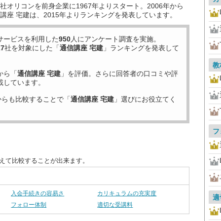
オリコンを前身企業に1967年よりスタート。2006年から
講座 宅建は、2015年よりランキングを発表しています。
サービスを利用した
950
人にアンケート調査を実施。
17
社を対象にした「
通信講座 宅建
」ランキングを発表して
教
から「
通信講座 宅建
」を評価。さらに回答者の口コミや評
載しています。
からも比較することで「
通信講座 宅建
」選びにお役立てく
フ
替えて比較することが出来ます。
入会手続きの容易さ
カリキュラムの充実度
適
フォロー体制
適切な受講料