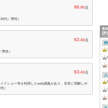
66
.96
点
30代／男性）
通信
評
63
.48
点
問
代／男性）
63
.40
点
入
イドショー等を利用したweb講義があり、非常に理解しや
男性）
カ