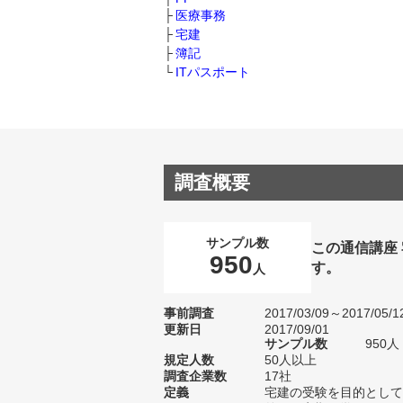
医療事務
宅建
簿記
ITパスポート
調査概要
サンプル数
この通信講座
950
す。
人
事前調査
2017/03/09～2017/05/1
更新日
2017/09/01
サンプル数
950
規定人数
50人以上
調査企業数
17社
定義
宅建の受験を目的として