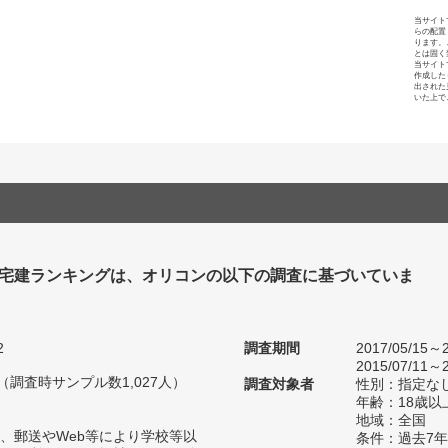
当サイト
らの配置
ります。
とは固く
当サイト
作成した
出された
いた上で
 宅建ランキングは、オリコンの以下の調査に基づいていま
2
調査期間
2017/05/15～2
2015/07/11～2
人（調査時サンプル数1,027人）
調査対象者
性別：指定な
年齢：18歳以
地域：全国
、郵送やWeb等により学校等以
条件：過去7