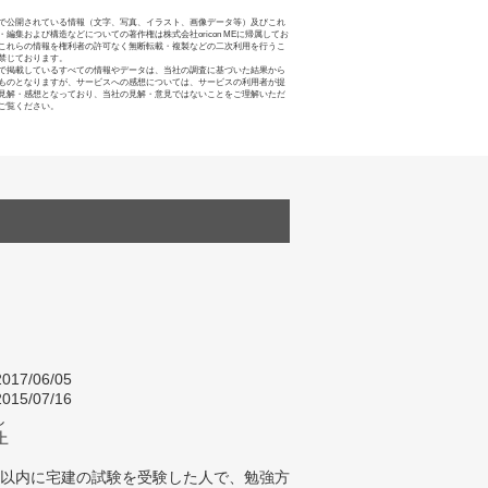
で公開されている情報（文字、写真、イラスト、画像データ等）及びこれ
・編集および構造などについての著作権は株式会社oricon MEに帰属してお
これらの情報を権利者の許可なく無断転載・複製などの二次利用を行うこ
禁じております。
で掲載しているすべての情報やデータは、当社の調査に基づいた結果から
ものとなりますが、サービスへの感想については、サービスの利用者が提
見解・感想となっており、当社の見解・意見ではないことをご理解いただ
ご覧ください。
017/06/05
015/07/16
し
上
年以内に宅建の試験を受験した人で、勉強方