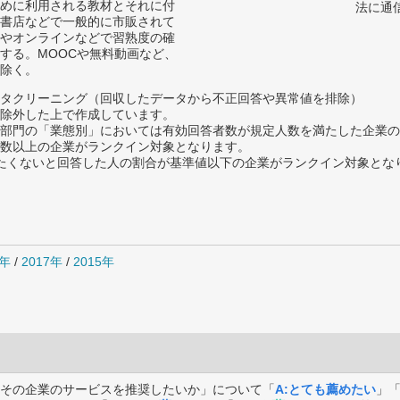
めに利用される教材とそれに付
法に通
書店などで一般的に市販されて
やオンラインなどで習熟度の確
する。MOOCや無料動画など、
除く。
タクリーニング（回収したデータから不正回答や異常値を排除）
除外した上で作成しています。
部門の「業態別」においては有効回答者数が規定人数を満たした企業の
数以上の企業がランクイン対象となります。
薦めたくないと回答した人の割合が基準値以下の企業がランクイン対象とな
8年
/
2017年
/
2015年
その企業のサービスを推奨したいか」について「
A:とても薦めたい
」